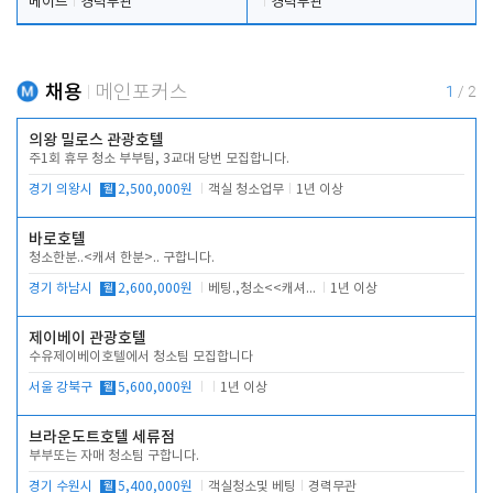
메이드
경력무관
경력무관
채용
메인포커스
1
/
2
의왕 밀로스 관광호텔
주1회 휴무 청소 부부팀, 3교대 당번 모집합니다.
경기 의왕시
월
2,500,000원
객실 청소업무
1년 이상
바로호텔
청소한분..<캐셔 한분>.. 구합니다.
경기 하남시
월
2,600,000원
베팅.,청소<<캐셔 모셔봅니다.
1년 이상
제이베이 관광호텔
수유제이베이호텔에서 청소팀 모집합니다
서울 강북구
월
5,600,000원
1년 이상
브라운도트호텔 세류점
부부또는 자매 청소팀 구합니다.
경기 수원시
월
5,400,000원
객실청소및 베팅
경력무관