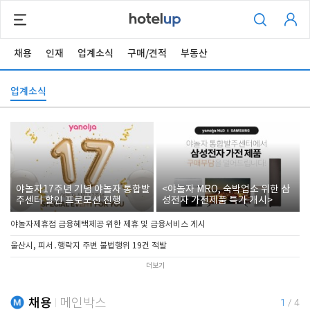
채용
인재
업계소식
구매/견적
부동산
업계소식
야놀자17주년 기념 야놀자 통합발
<야놀자 MRO, 숙박업소 위한 삼
주센터 할인 프로모션 진행
성전자 가전제품 특가 개시>
야놀자제휴점 금융혜택제공 위한 제휴 및 금융서비스 게시
울산시, 피서․행락지 주변 불법행위 19건 적발
더보기
채용
메인박스
1
/
4