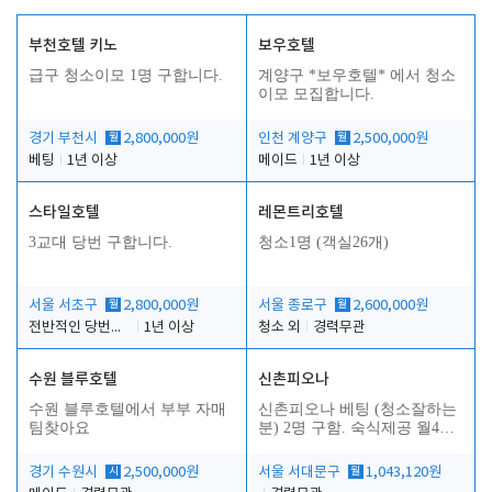
부천호텔 키노
보우호텔
급구 청소이모 1명 구합니다.
계양구 *보우호텔* 에서 청소
이모 모집합니다.
경기 부천시
월
2,800,000원
인천 계양구
월
2,500,000원
베팅
1년 이상
메이드
1년 이상
스타일호텔
레몬트리호텔
3교대 당번 구합니다.
청소1명 (객실26개)
서울 서초구
월
2,800,000원
서울 종로구
월
2,600,000원
전반적인 당번업무
1년 이상
청소 외
경력무관
수원 블루호텔
신촌피오나
수원 블루호텔에서 부부 자매
신촌피오나 베팅 (청소잘하는
팀찾아요
분) 2명 구함. 숙식제공 월4회
휴무
경기 수원시
시
2,500,000원
서울 서대문구
월
1,043,120원