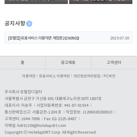
폰 증정
공지사항
[호텔업] 개인정보 처리방침 개정본1 (19.09.02)
2019.07.30
[호텔업] 유료서비스 이용약관 개정본2 (19.09.02)
2019.07.30
[호텔업] 개인정보 처리방침 개정본2 (19.09.02)
2019.07.30
홈
광고제휴
고객센터
이용약관
유료서비스 이용약관
개인정보처리방침
PC버전
주식회사 호텔업디알티
서울특별시 금천구 가산동 691 대륭테크노타운20차 1807호
대표이사: 이송주
사업자등록번호: 441-87-01934
통신판매업신고: 서울금천-1204 호
직업정보: J1206020200010
고객센터: 1644-7896
Fax: 02-2225-8487
이메일:
hdrt1109@hotelupdrt.com
Copyright ⓒ HotelupDRT Corp. All Right Reserved.