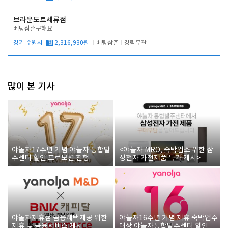
브라운도트세류점
베팅삼촌구해요
경기 수원시
월
2,316,930원
베팅삼촌
경력무관
많이 본 기사
야놀자17주년 기념 야놀자 통합발
<야놀자 MRO, 숙박업소 위한 삼
주센터 할인 프로모션 진행
성전자 가전제품 특가 개시>
야놀자제휴점 금융혜택제공 위한
야놀자16주년 기념 제휴 숙박업주
제휴 및 금융서비스 게시
대상 야놀자통합발주센터 할인쿠