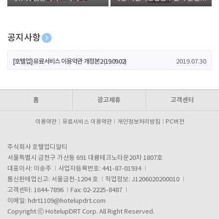
폰 증정
공지사항
[호텔업] 개인정보 처리방침 개정본1 (19.09.02)
2019.07.30
[호텔업] 유료서비스 이용약관 개정본2 (19.09.02)
2019.07.30
[호텔업] 개인정보 처리방침 개정본2 (19.09.02)
2019.07.30
홈
광고제휴
고객센터
이용약관
유료서비스 이용약관
개인정보처리방침
PC버전
주식회사 호텔업디알티
서울특별시 금천구 가산동 691 대륭테크노타운20차 1807호
대표이사: 이송주
사업자등록번호: 441-87-01934
통신판매업신고: 서울금천-1204 호
직업정보: J1206020200010
고객센터: 1644-7896
Fax: 02-2225-8487
이메일:
hdrt1109@hotelupdrt.com
Copyright ⓒ HotelupDRT Corp. All Right Reserved.