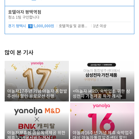
호텔야자 평택역점
청소 1팀 구인합니다
경기 평택시
월
5,000,000원
호텔객실 및 공용시설 청소 관리
1년 이상
많이 본 기사
야놀자17주년 기념 야놀자 통합발
<야놀자 MRO, 숙박업소 위한 삼
주센터 할인 프로모션 진행
성전자 가전제품 특가 개시>
야놀자제휴점 금융혜택제공 위한
야놀자16주년 기념 제휴 숙박업주
제휴 및 금융서비스 게시
대상 야놀자통합발주센터 할인쿠