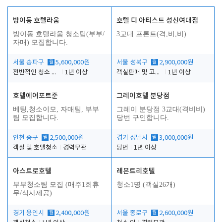
방이동 호텔라움
호텔 디 아티스트 성신여대점
방이동 호텔라움 청소팀(부부/
3교대 프론트(격,비,비)
자매) 모집합니다.
서울 송파구
월
5,600,000원
서울 성북구
월
2,900,000원
전반적인 청소 업무(객실청소.객실정리)
1년 이상
객실판매 및 고객응대
1년 이상
호텔에어포트준
그레이호텔 분당점
베팅,청소이모, 자매팀, 부부
그레이 분당점 3교대(격비비)
팀 모집합니다.
당번 구인합니다.
인천 중구
월
2,500,000원
경기 성남시
월
3,000,000원
객실 및 호텔청소
경력무관
당번
1년 이상
아스트로호텔
레몬트리호텔
부부청소팀 모집 (매주1회휴
청소1명 (객실26개)
무/식사제공)
경기 용인시
월
2,400,000원
서울 종로구
월
2,600,000원