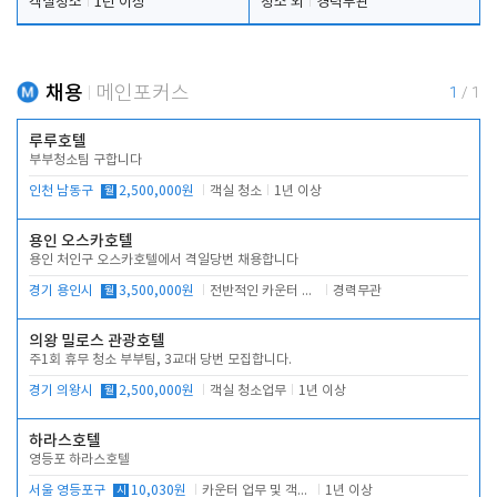
객실청소
1년 이상
청소 외
경력무관
채용
메인포커스
1
/
1
루루호텔
부부청소팀 구합니다
인천 남동구
월
2,500,000원
객실 청소
1년 이상
용인 오스카호텔
용인 처인구 오스카호텔에서 격일당번 채용합니다
경기 용인시
월
3,500,000원
전반적인 카운터 업무
경력무관
의왕 밀로스 관광호텔
주1회 휴무 청소 부부팀, 3교대 당번 모집합니다.
경기 의왕시
월
2,500,000원
객실 청소업무
1년 이상
하라스호텔
영등포 하라스호텔
서울 영등포구
시
10,030원
카운터 업무 및 객실관리(청소상태 확인, 객실판매)
1년 이상