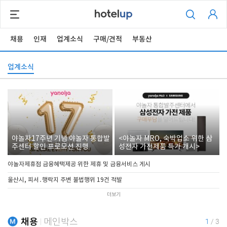
채용
인재
업계소식
구매/견적
부동산
업계소식
야놀자17주년 기념 야놀자 통합발
<야놀자 MRO, 숙박업소 위한 삼
주센터 할인 프로모션 진행
성전자 가전제품 특가 개시>
야놀자제휴점 금융혜택제공 위한 제휴 및 금융서비스 게시
울산시, 피서․행락지 주변 불법행위 19건 적발
더보기
채용
메인박스
1
/
3