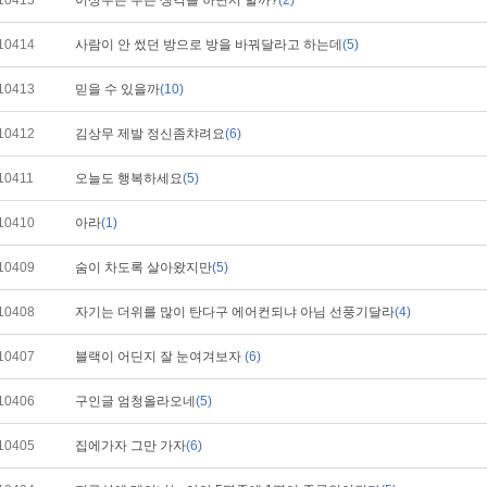
10415
이상무는 무슨 생각을 하면서 할까?
(2)
10414
사람이 안 썼던 방으로 방을 바꿔달라고 하는데
(5)
10413
믿을 수 있을까
(10)
10412
김상무 제발 정신좀챠려요
(6)
10411
오늘도 행복하세요
(5)
10410
아라
(1)
10409
숨이 차도록 살아왔지만
(5)
10408
자기는 더위를 많이 탄다구 에어컨되냐 아님 선풍기달라
(4)
10407
블랙이 어딘지 잘 눈여겨보자
(6)
10406
구인글 엄청올라오네
(5)
10405
집에가자 그만 가자
(6)