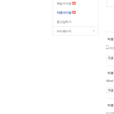
취업수다방
익명수다방
묻고답하기
마이페이지