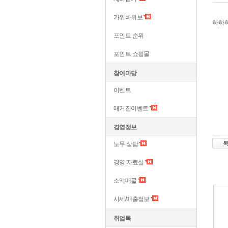
가위바위보
하하
포인트 순위
포인트 쇼핑몰
참여마당
이벤트
매거진이벤트
경영정보
노무 상담
경영 자료실
소액매물
시세/매출정보
취업톡