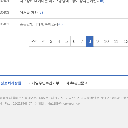
10404
지구상에 태어나는 아이 5명중에 1명이 중국인이란다
(5)
10403
어서들 가라
(5)
10402
좋은날입니다 행복하소서
(6)
<<
<
3
4
5
6
7
8
9
10
11
1
인정보처리방침
이메일무단수집거부
제휴/광고문의
1 대륭테크노타운20차 1807호 | 대표이사: 이송주 | 사업자등록번호: 441-87-01934 | 
| Fax : 02-2225-8487 | 이메일 :
hdrt1109@hotelupdrt.com