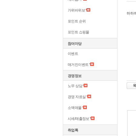
가위바위보
하하
포인트 순위
포인트 쇼핑몰
참여마당
이벤트
매거진이벤트
경영정보
노무 상담
경영 자료실
소액매물
시세/매출정보
취업톡