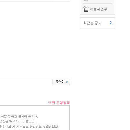
체불사업주
0
최근본 공고