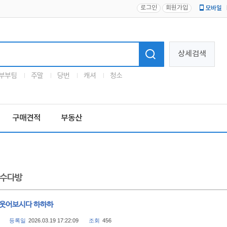
로그인
회원가입
모바일
로고
상세검색
부부팀
주말
당번
캐셔
청소
구매견적
부동산
수다방
 웃어보시다 하하하
등록일
2026.03.19 17:22:09
조회
456