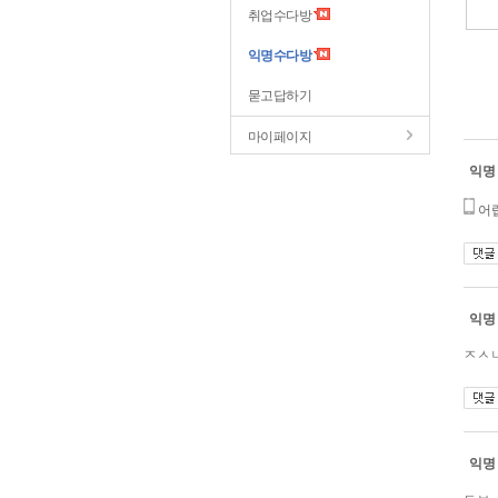
취업수다방
익명수다방
묻고답하기
마이페이지