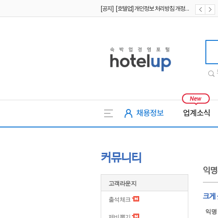
[공지] [호텔업] 개인정보 처리방침 개정본1 (19.09.02)
[공지] [호텔업] 유료서비스 이용약관 개정본2 (19.09.02)
호텔업
채용정보
업계소식
커뮤니티
익명
고객라운지
크게
출석체크
익명
제비뽑기