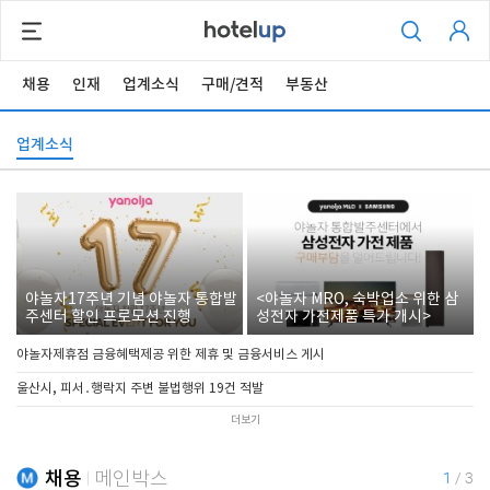
채용
인재
업계소식
구매/견적
부동산
업계소식
야놀자17주년 기념 야놀자 통합발
<야놀자 MRO, 숙박업소 위한 삼
주센터 할인 프로모션 진행
성전자 가전제품 특가 개시>
야놀자제휴점 금융혜택제공 위한 제휴 및 금융서비스 게시
울산시, 피서․행락지 주변 불법행위 19건 적발
더보기
채용
메인박스
1
/
3