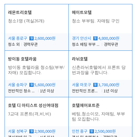
레몬트리호텔
메이트모텔
청소1명 (객실26개)
청소 부부팀. 자매팀 구인
서울 종로구
월
2,600,000원
경기 안산시
월
4,800,000원
청소 외
경력무관
청소 배팅 부부 구합니다
경력무관
방이동 호텔라움
라뉘호텔
방이동 호텔라움 청소팀(부부/
신촌라뉘호텔에서 프론트 당
자매) 모집합니다.
번과장을 구합니다.
서울 송파구
월
5,600,000원
서울 마포구
월
3,700,000원
전반적인 청소 업무(객실청소.객실정리)
1년 이상
전반적인 프론트 당번업무
1년 이상
호텔 디 아티스트 성신여대점
호텔에어포트준
3교대 프론트(격,비,비)
베팅,청소이모, 자매팀, 부부
팀 모집합니다.
서울 성북구
월
2,900,000원
인천 중구
월
2,500,000원