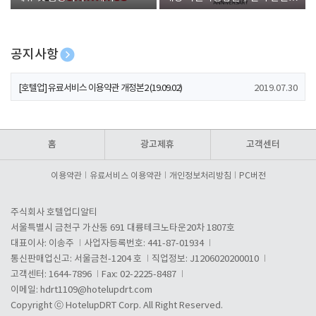
폰 증정
공지사항
[호텔업] 개인정보 처리방침 개정본1 (19.09.02)
2019.07.30
[호텔업] 유료서비스 이용약관 개정본2 (19.09.02)
2019.07.30
[호텔업] 개인정보 처리방침 개정본2 (19.09.02)
2019.07.30
홈
광고제휴
고객센터
이용약관
유료서비스 이용약관
개인정보처리방침
PC버전
주식회사 호텔업디알티
서울특별시 금천구 가산동 691 대륭테크노타운20차 1807호
대표이사: 이송주
사업자등록번호: 441-87-01934
통신판매업신고: 서울금천-1204 호
직업정보: J1206020200010
고객센터: 1644-7896
Fax: 02-2225-8487
이메일:
hdrt1109@hotelupdrt.com
Copyright ⓒ HotelupDRT Corp. All Right Reserved.