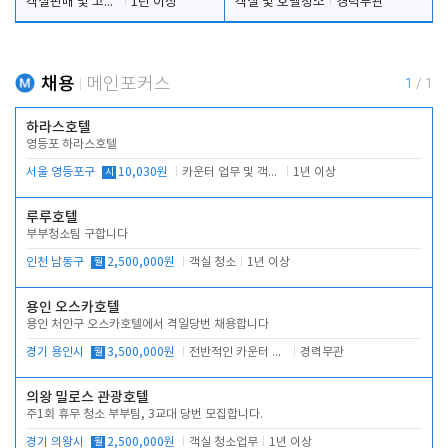
객실판매 및 고객응대
1년 이상
객실 및 호텔청소
경력무관
채용
메인포커스
1
/
1
하라스호텔
영등포 하라스호텔
서울 영등포구
시
10,030원
카운터 업무 및 객실관리(청소상태 확인, 객실판매)
1년 이상
루루호텔
부부청소팀 구합니다
인천 남동구
월
2,500,000원
객실 청소
1년 이상
용인 오스카호텔
용인 처인구 오스카호텔에서 격일당번 채용합니다
경기 용인시
월
3,500,000원
전반적인 카운터 업무
경력무관
의왕 밀로스 관광호텔
주1회 휴무 청소 부부팀, 3교대 당번 모집합니다.
경기 의왕시
월
2,500,000원
객실 청소업무
1년 이상