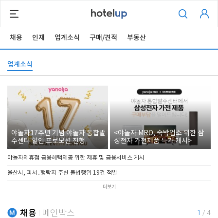
채용
인재
업계소식
구매/견적
부동산
업계소식
야놀자17주년 기념 야놀자 통합발
<야놀자 MRO, 숙박업소 위한 삼
주센터 할인 프로모션 진행
성전자 가전제품 특가 개시>
야놀자제휴점 금융혜택제공 위한 제휴 및 금융서비스 게시
울산시, 피서․행락지 주변 불법행위 19건 적발
더보기
채용
메인박스
1
/
4