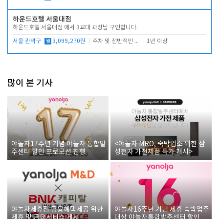
하운드호텔 서울대점
하운드호텔 서울대점 에서 3교대 과장님 구인합니다.
서울 관악구
월
3,099,270원
주차 및 전반적인 당번업무
1년 이상
많이 본 기사
야놀자17주년 기념 야놀자 통합발
<야놀자 MRO, 숙박업소 위한 삼
주센터 할인 프로모션 진행
성전자 가전제품 특가 개시>
야놀자제휴점 금융혜택제공 위한
야놀자16주년 기념 제휴 숙박업주
제휴 및 금융서비스 게시
대상 야놀자통합발주센터 할인쿠