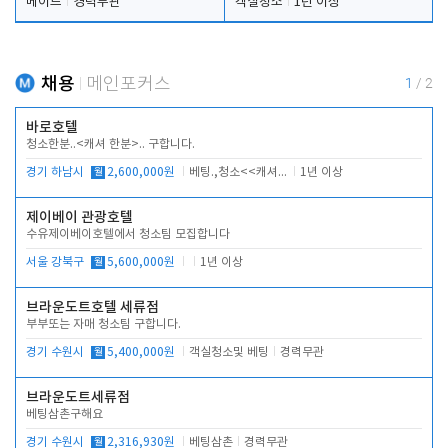
메이드
경력무관
객실청소
1년 이상
채용
메인포커스
1
/
2
바로호텔
청소한분..<캐셔 한분>.. 구합니다.
경기 하남시
월
2,600,000원
베팅.,청소<<캐셔 모셔봅니다.
1년 이상
제이베이 관광호텔
수유제이베이호텔에서 청소팀 모집합니다
서울 강북구
월
5,600,000원
1년 이상
브라운도트호텔 세류점
부부또는 자매 청소팀 구합니다.
경기 수원시
월
5,400,000원
객실청소및 베팅
경력무관
브라운도트세류점
베팅삼촌구해요
경기 수원시
월
2,316,930원
베팅삼촌
경력무관