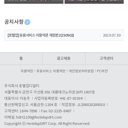
폰 증정
공지사항
[호텔업] 개인정보 처리방침 개정본1 (19.09.02)
2019.07.30
[호텔업] 유료서비스 이용약관 개정본2 (19.09.02)
2019.07.30
[호텔업] 개인정보 처리방침 개정본2 (19.09.02)
2019.07.30
홈
광고제휴
고객센터
이용약관
유료서비스 이용약관
개인정보처리방침
PC버전
주식회사 호텔업디알티
서울특별시 금천구 가산동 691 대륭테크노타운20차 1807호
대표이사: 이송주
사업자등록번호: 441-87-01934
통신판매업신고: 서울금천-1204 호
직업정보: J1206020200010
고객센터: 1644-7896
Fax: 02-2225-8487
이메일:
hdrt1109@hotelupdrt.com
Copyright ⓒ HotelupDRT Corp. All Right Reserved.