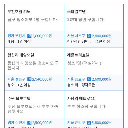
부천호텔 키노
스타일호텔
급구 청소이모 1명 구합니다.
3교대 당번 구합니다.
경기 부천시
월
2,800,000원
서울 서초구
월
2,800,000원
베팅
1년 이상
전반적인 당번업무
1년 이상
왕십리 태양모텔
레몬트리호텔
왕십리 태양모텔 청소이모 구
청소1명 (객실26개)
합니다.
서울 성동구
월
2,940,000원
서울 종로구
월
2,600,000원
청소
1년 이상
청소 외
경력무관
수원 블루호텔
사당역 메트로21
수원 블루호텔에서 부부 자매
부부 청소팀 구합니다
팀찾아요
경기 수원시
시
2,500,000원
서울 관악구
월
5,800,000원