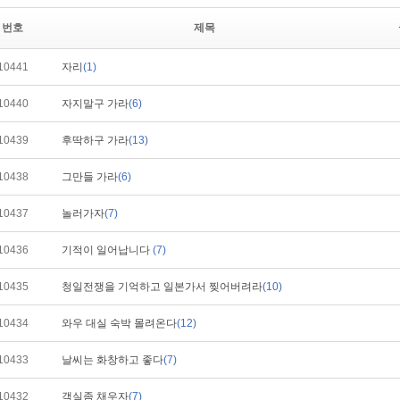
번호
제목
10441
자리
(1)
10440
자지말구 가라
(6)
10439
후딱하구 가라
(13)
10438
그만들 가라
(6)
10437
놀러가자
(7)
10436
기적이 일어납니다
(7)
10435
청일전쟁을 기억하고 일본가서 찢어버려라
(10)
10434
와우 대실 숙박 몰려온다
(12)
10433
날씨는 화창하고 좋다
(7)
10432
객실좀 채우자
(7)