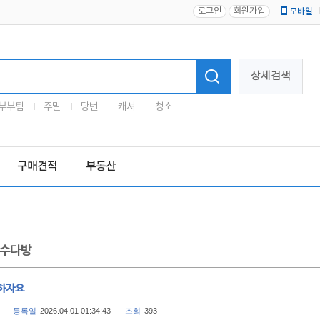
로그인
회원가입
모바일
로고
상세검색
부부팀
주말
당번
캐셔
청소
구매견적
부동산
수다방
하자요
등록일
2026.04.01 01:34:43
조회
393