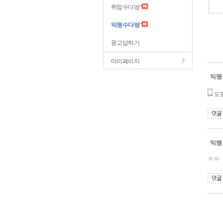
취업수다방
익명수다방
묻고답하기
마이페이지