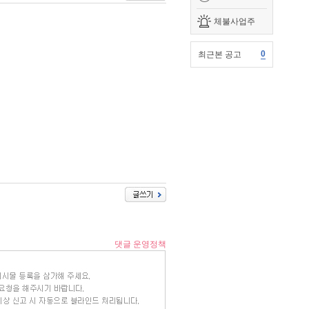
체불사업주
0
최근본 공고