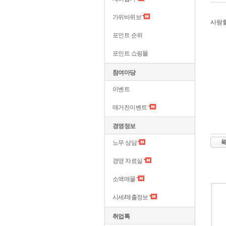
가위바위보
사랑
포인트 순위
포인트 쇼핑몰
참여마당
이벤트
매거진이벤트
경영정보
노무 상담
경영 자료실
소액매물
시세/매출정보
취업톡