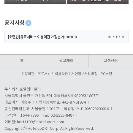
폰 증정
공지사항
[호텔업] 개인정보 처리방침 개정본1 (19.09.02)
2019.07.30
[호텔업] 유료서비스 이용약관 개정본2 (19.09.02)
2019.07.30
[호텔업] 개인정보 처리방침 개정본2 (19.09.02)
2019.07.30
홈
광고제휴
고객센터
이용약관
유료서비스 이용약관
개인정보처리방침
PC버전
주식회사 호텔업디알티
서울특별시 금천구 가산동 691 대륭테크노타운20차 1807호
대표이사: 이송주
사업자등록번호: 441-87-01934
통신판매업신고: 서울금천-1204 호
직업정보: J1206020200010
고객센터: 1644-7896
Fax: 02-2225-8487
이메일:
hdrt1109@hotelupdrt.com
Copyright ⓒ HotelupDRT Corp. All Right Reserved.