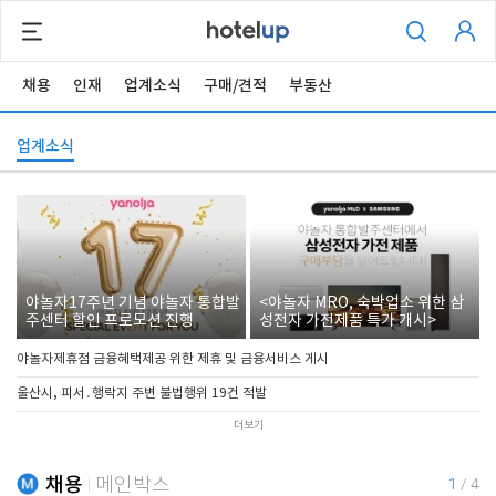
채용
인재
업계소식
구매/견적
부동산
업계소식
야놀자17주년 기념 야놀자 통합발
<야놀자 MRO, 숙박업소 위한 삼
주센터 할인 프로모션 진행
성전자 가전제품 특가 개시>
야놀자제휴점 금융혜택제공 위한 제휴 및 금융서비스 게시
울산시, 피서․행락지 주변 불법행위 19건 적발
더보기
채용
메인박스
1
/
4