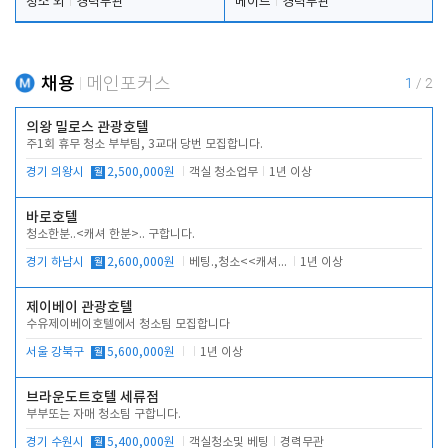
청소 외
경력무관
메이드
경력무관
채용
메인포커스
1
/
2
의왕 밀로스 관광호텔
주1회 휴무 청소 부부팀, 3교대 당번 모집합니다.
경기 의왕시
월
2,500,000원
객실 청소업무
1년 이상
바로호텔
청소한분..<캐셔 한분>.. 구합니다.
경기 하남시
월
2,600,000원
베팅.,청소<<캐셔 모셔봅니다.
1년 이상
제이베이 관광호텔
수유제이베이호텔에서 청소팀 모집합니다
서울 강북구
월
5,600,000원
1년 이상
브라운도트호텔 세류점
부부또는 자매 청소팀 구합니다.
경기 수원시
월
5,400,000원
객실청소및 베팅
경력무관