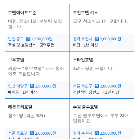
호텔에어포트준
부천호텔 키노
베팅, 청소이모, 부부팀 모집
급구 청소이모 1명 구합니다.
합니다.
인천 중구
월
2,500,000원
경기 부천시
월
2,800,000원
객실 및 호텔청소
경력무관
베팅
1년 이상
보우호텔
스타일호텔
계양구 *보우호텔* 에서 청소
3교대 당번 구합니다.
이모 모집합니다.
인천 계양구
월
2,500,000원
서울 서초구
월
2,800,000원
메이드
1년 이상
전반적인 당번업무
1년 이상
레몬트리호텔
수원 블루호텔
청소1명 (객실26개)
수원 블루호텔에서 부부 자매
팀찾아요
서울 종로구
월
2,600,000원
경기 수원시
시
2,500,000원