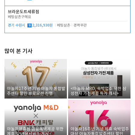
브라운도트세류점
베팅삼촌구해요
경기 수원시
월
2,316,930원
베팅삼촌
경력무관
많이 본 기사
야놀자17주년 기념 야놀자 통합발
<야놀자 MRO, 숙박업소 위한 삼
주센터 할인 프로모션 진행
성전자 가전제품 특가 개시>
야놀자제휴점 금융혜택제공 위한
야놀자16주년 기념 제휴 숙박업주
제휴 및 금융서비스 게시
대상 야놀자통합발주센터 할인쿠