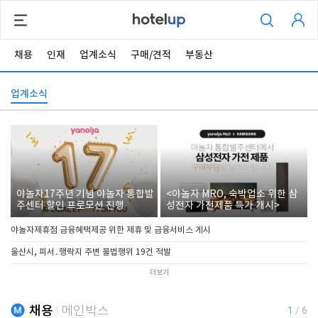
채용
인재
업계소식
구매/견적
부동산
업계소식
야놀자17주년 기념 야놀자 통합발
<야놀자 MRO, 숙박업소 위한 삼
주센터 할인 프로모션 진행
성전자 가전제품 특가 개시>
야놀자제휴점 금융혜택제공 위한 제휴 및 금융서비스 게시
울산시, 피서․행락지 주변 불법행위 19건 적발
더보기
채용
메인박스
1
/
6