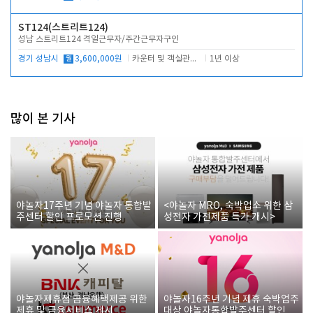
ST124(스트리트124)
성남 스트리트124 격일근무자/주간근무자구인
경기 성남시
월
3,600,000원
카운터 및 객실관리 전반
1년 이상
많이 본 기사
야놀자17주년 기념 야놀자 통합발
<야놀자 MRO, 숙박업소 위한 삼
주센터 할인 프로모션 진행
성전자 가전제품 특가 개시>
야놀자제휴점 금융혜택제공 위한
야놀자16주년 기념 제휴 숙박업주
제휴 및 금융서비스 게시
대상 야놀자통합발주센터 할인쿠