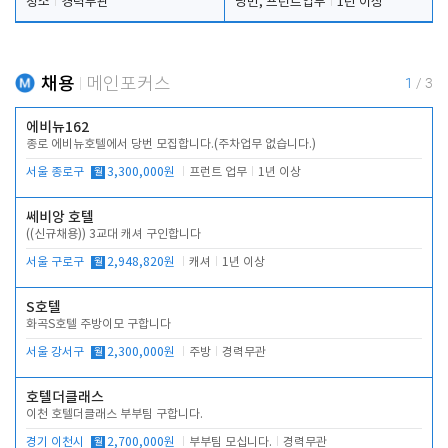
청소
경력무관
당번, 프런트업무
1년 이상
채용
메인포커스
1
/
3
에비뉴162
종로 에비뉴호텔에서 당번 모집합니다.(주차업무 없습니다.)
서울 종로구
월
3,300,000원
프런트 업무
1년 이상
쎄비앙 호텔
((신규채용)) 3교대 캐셔 구인합니다
서울 구로구
월
2,948,820원
캐셔
1년 이상
S호텔
화곡S호텔 주방이모 구합니다
서울 강서구
월
2,300,000원
주방
경력무관
호텔더클래스
이천 호텔더클래스 부부팀 구합니다.
경기 이천시
월
2,700,000원
부부팀 모십니다.
경력무관