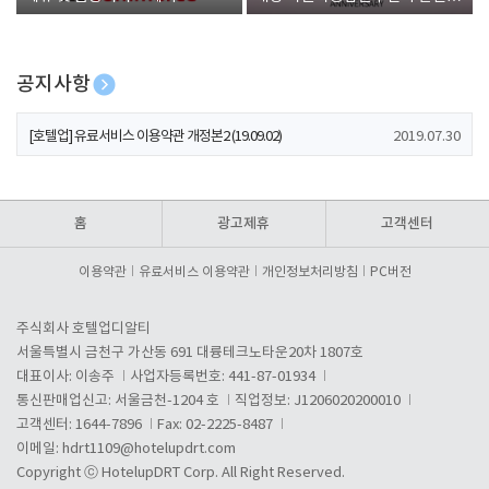
폰 증정
공지사항
[호텔업] 개인정보 처리방침 개정본1 (19.09.02)
2019.07.30
[호텔업] 유료서비스 이용약관 개정본2 (19.09.02)
2019.07.30
[호텔업] 개인정보 처리방침 개정본2 (19.09.02)
2019.07.30
홈
광고제휴
고객센터
이용약관
유료서비스 이용약관
개인정보처리방침
PC버전
주식회사 호텔업디알티
서울특별시 금천구 가산동 691 대륭테크노타운20차 1807호
대표이사: 이송주
사업자등록번호: 441-87-01934
통신판매업신고: 서울금천-1204 호
직업정보: J1206020200010
고객센터: 1644-7896
Fax: 02-2225-8487
이메일:
hdrt1109@hotelupdrt.com
Copyright ⓒ HotelupDRT Corp. All Right Reserved.