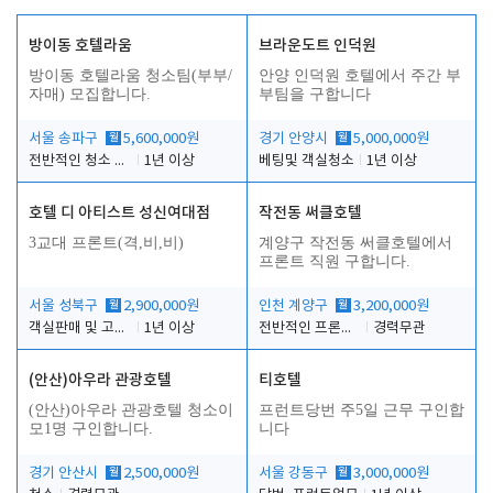
방이동 호텔라움
브라운도트 인덕원
방이동 호텔라움 청소팀(부부/
안양 인덕원 호텔에서 주간 부
자매) 모집합니다.
부팀을 구합니다
서울 송파구
월
5,600,000원
경기 안양시
월
5,000,000원
전반적인 청소 업무(객실청소.객실정리)
1년 이상
베팅및 객실청소
1년 이상
호텔 디 아티스트 성신여대점
작전동 써클호텔
3교대 프론트(격,비,비)
계양구 작전동 써클호텔에서
프론트 직원 구합니다.
서울 성북구
월
2,900,000원
인천 계양구
월
3,200,000원
객실판매 및 고객응대
1년 이상
전반적인 프론트 업무
경력무관
(안산)아우라 관광호텔
티호텔
(안산)아우라 관광호텔 청소이
프런트당번 주5일 근무 구인합
모1명 구인합니다.
니다
경기 안산시
월
2,500,000원
서울 강동구
월
3,000,000원