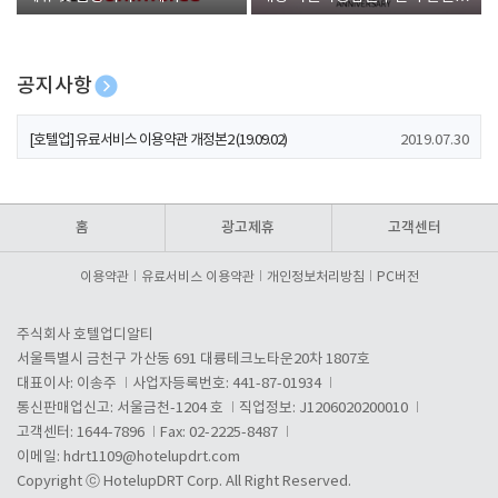
폰 증정
공지사항
[호텔업] 개인정보 처리방침 개정본1 (19.09.02)
2019.07.30
[호텔업] 유료서비스 이용약관 개정본2 (19.09.02)
2019.07.30
[호텔업] 개인정보 처리방침 개정본2 (19.09.02)
2019.07.30
홈
광고제휴
고객센터
이용약관
유료서비스 이용약관
개인정보처리방침
PC버전
주식회사 호텔업디알티
서울특별시 금천구 가산동 691 대륭테크노타운20차 1807호
대표이사: 이송주
사업자등록번호: 441-87-01934
통신판매업신고: 서울금천-1204 호
직업정보: J1206020200010
고객센터: 1644-7896
Fax: 02-2225-8487
이메일:
hdrt1109@hotelupdrt.com
Copyright ⓒ HotelupDRT Corp. All Right Reserved.