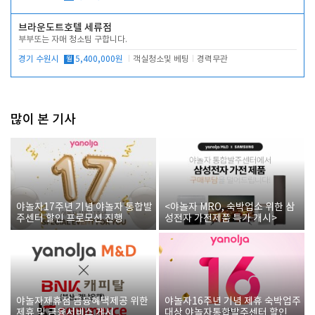
브라운도트호텔 세류점
부부또는 자매 청소팀 구합니다.
경기 수원시
월
5,400,000원
객실청소및 베팅
경력무관
많이 본 기사
야놀자17주년 기념 야놀자 통합발
<야놀자 MRO, 숙박업소 위한 삼
주센터 할인 프로모션 진행
성전자 가전제품 특가 개시>
야놀자제휴점 금융혜택제공 위한
야놀자16주년 기념 제휴 숙박업주
제휴 및 금융서비스 게시
대상 야놀자통합발주센터 할인쿠