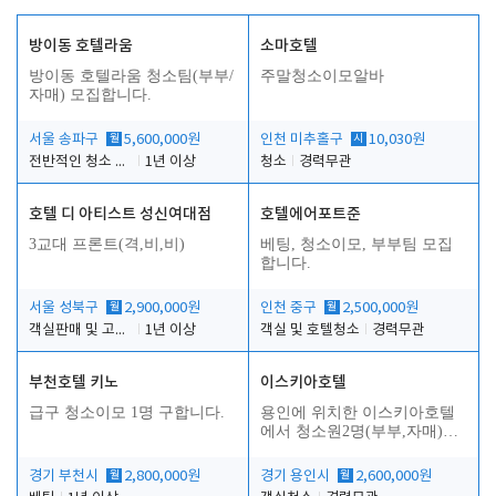
방이동 호텔라움
소마호텔
방이동 호텔라움 청소팀(부부/
주말청소이모알바
자매) 모집합니다.
서울 송파구
월
5,600,000원
인천 미추홀구
시
10,030원
전반적인 청소 업무(객실청소.객실정리)
1년 이상
청소
경력무관
호텔 디 아티스트 성신여대점
호텔에어포트준
3교대 프론트(격,비,비)
베팅, 청소이모, 부부팀 모집
합니다.
서울 성북구
월
2,900,000원
인천 중구
월
2,500,000원
객실판매 및 고객응대
1년 이상
객실 및 호텔청소
경력무관
부천호텔 키노
이스키아호텔
급구 청소이모 1명 구합니다.
용인에 위치한 이스키아호텔
에서 청소원2명(부부,자매)을
모집합니다..
경기 부천시
월
2,800,000원
경기 용인시
월
2,600,000원