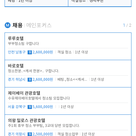
베팅
1년 이상
객실청소
경력무관
채용
메인포커스
1
/
2
루루호텔
부부청소팀 구합니다
인천 남동구
월
2,600,000원
객실 청소
1년 이상
바로호텔
청소한분..<캐셔 한분>.. 구합니다.
경기 하남시
월
2,600,000원
베팅.,청소<<캐셔 모셔봅니다.
1년 이상
제이베이 관광호텔
수유제이베이호텔에서 청소팀 모집합니다
서울 강북구
월
5,600,000원
1년 이상
의왕 밀로스 관광호텔
주1회 휴무 청소 부부팀, 3교대 당번 모집합니다.
경기 의왕시
월
2,500,000원
객실 청소업무
1년 이상