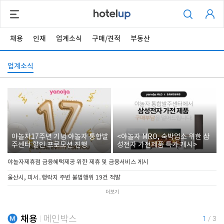
채용
인재
업계소식
구매/견적
부동산
업계소식
야놀자17주년 기념 야놀자 통합발
<야놀자 MRO, 숙박업소 위한 삼
주센터 할인 프로모션 진행
성전자 가전제품 특가 개시>
야놀자제휴점 금융혜택제공 위한 제휴 및 금융서비스 게시
울산시, 피서․행락지 주변 불법행위 19건 적발
더보기
채용
메인박스
1
/
3