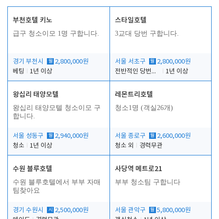
부천호텔 키노
스타일호텔
급구 청소이모 1명 구합니다.
3교대 당번 구합니다.
경기 부천시
월
2,800,000원
서울 서초구
월
2,800,000원
베팅
1년 이상
전반적인 당번업무
1년 이상
왕십리 태양모텔
레몬트리호텔
왕십리 태양모텔 청소이모 구
청소1명 (객실26개)
합니다.
서울 성동구
월
2,940,000원
서울 종로구
월
2,600,000원
청소
1년 이상
청소 외
경력무관
수원 블루호텔
사당역 메트로21
수원 블루호텔에서 부부 자매
부부 청소팀 구합니다
팀찾아요
경기 수원시
시
2,500,000원
서울 관악구
월
5,800,000원