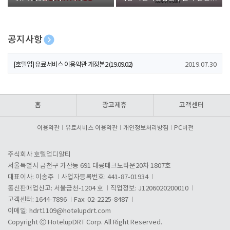
폰 증정
공지사항
[호텔업] 개인정보 처리방침 개정본1 (19.09.02)
2019.07.30
[호텔업] 유료서비스 이용약관 개정본2 (19.09.02)
2019.07.30
[호텔업] 개인정보 처리방침 개정본2 (19.09.02)
2019.07.30
홈
광고제휴
고객센터
이용약관
유료서비스 이용약관
개인정보처리방침
PC버전
주식회사 호텔업디알티
서울특별시 금천구 가산동 691 대륭테크노타운20차 1807호
대표이사: 이송주
사업자등록번호: 441-87-01934
통신판매업신고: 서울금천-1204 호
직업정보: J1206020200010
고객센터: 1644-7896
Fax: 02-2225-8487
이메일:
hdrt1109@hotelupdrt.com
Copyright ⓒ HotelupDRT Corp. All Right Reserved.