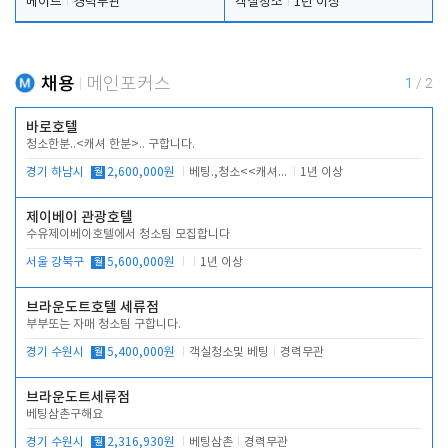
메이드
경력무관
객실청소
1년 이상
채용
메인포커스
1
/
2
바로호텔
청소한분..<캐셔 한분>.. 구합니다.
경기 하남시
월
2,600,000원
베팅.,청소<<캐셔 모셔봅니다.
1년 이상
제이베이 관광호텔
수유제이베이호텔에서 청소팀 모집합니다
서울 강북구
월
5,600,000원
1년 이상
브라운도트호텔 세류점
부부또는 자매 청소팀 구합니다.
경기 수원시
월
5,400,000원
객실청소및 베팅
경력무관
브라운도트세류점
베팅삼촌구해요
경기 수원시
월
2,316,930원
베팅삼촌
경력무관