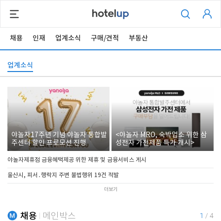
채용
인재
업계소식
구매/견적
부동산
업계소식
야놀자17주년 기념 야놀자 통합발
<야놀자 MRO, 숙박업소 위한 삼
주센터 할인 프로모션 진행
성전자 가전제품 특가 개시>
야놀자제휴점 금융혜택제공 위한 제휴 및 금융서비스 게시
울산시, 피서․행락지 주변 불법행위 19건 적발
더보기
채용
메인박스
1
/
4