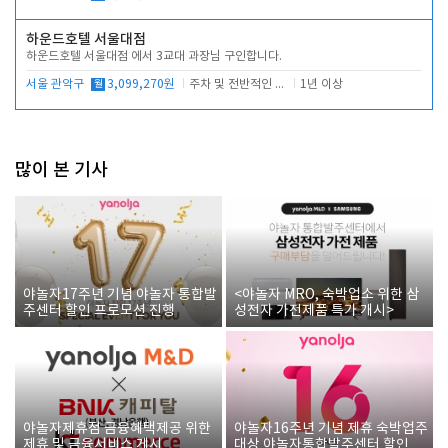
하운드호텔 서울대점
하운드호텔 서울대점 에서 3교대 과장님 구인합니다.
서울 관악구
월
3,099,270원
주차 및 전반적인 당번업무
1년 이상
많이 본 기사
야놀자17주년 기념 야놀자 통합발
<야놀자 MRO, 숙박업소 위한 삼
주센터 할인 프로모션 진행
성전자 가전제품 특가 개시>
야놀자제휴점 금융혜택제공 위한
야놀자16주년 기념 제휴 숙박업주
제휴 및 금융서비스 게시
대상 야놀자통합발주센터 할인쿠