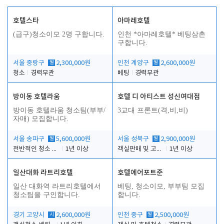
호텔스타
아마레호텔
(급구)청소이모 2명 구합니다.
인천 *아마레호텔* 베팅삼촌
구합니다.
서울 중랑구
월
2,300,000원
인천 계양구
월
2,600,000원
청소
경력무관
베팅
경력무관
방이동 호텔라움
호텔 디 아티스트 성신여대점
방이동 호텔라움 청소팀(부부/
3교대 프론트(격,비,비)
자매) 모집합니다.
서울 송파구
월
5,600,000원
서울 성북구
월
2,900,000원
전반적인 청소 업무(객실청소.객실정리)
1년 이상
객실판매 및 고객응대
1년 이상
일산대화 라트리호텔
호텔에어포트준
일산 대화역 라트리호텔에서
베팅, 청소이모, 부부팀 모집
청소팀을 구인합니다.
합니다.
경기 고양시
시
2,600,000원
인천 중구
월
2,500,000원