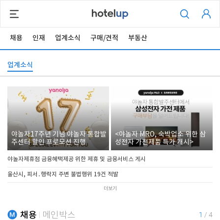
채용
인재
업계소식
구매/견적
부동산
업계소식
야놀자17주년 기념 야놀자 통합발
<야놀자 MRO, 숙박업소 위한 삼
주센터 할인 프로모션 진행
성전자 가전제품 특가 개시>
야놀자제휴점 금융혜택제공 위한 제휴 및 금융서비스 게시
울산시, 피서․행락지 주변 불법행위 19건 적발
더보기
채용
메인박스
1
/
4