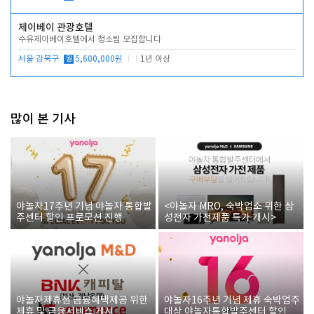
제이베이 관광호텔
수유제이베이호텔에서 청소팀 모집합니다
서울 강북구
월
5,600,000원
1년 이상
많이 본 기사
야놀자17주년 기념 야놀자 통합발
<야놀자 MRO, 숙박업소 위한 삼
주센터 할인 프로모션 진행
성전자 가전제품 특가 개시>
야놀자제휴점 금융혜택제공 위한
야놀자16주년 기념 제휴 숙박업주
제휴 및 금융서비스 게시
대상 야놀자통합발주센터 할인쿠