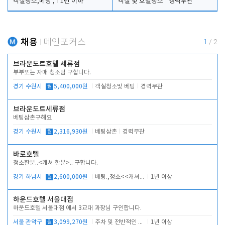
객실청소,베팅 ,
1년 이하
객실 및 호텔청소
경력무관
채용
메인포커스
1
/
2
브라운도트호텔 세류점
부부또는 자매 청소팀 구합니다.
경기 수원시
월
5,400,000원
객실청소및 베팅
경력무관
브라운도트세류점
베팅삼촌구해요
경기 수원시
월
2,316,930원
베팅삼촌
경력무관
바로호텔
청소한분..<캐셔 한분>.. 구합니다.
경기 하남시
월
2,600,000원
베팅.,청소<<캐셔 모셔봅니다.
1년 이상
하운드호텔 서울대점
하운드호텔 서울대점 에서 3교대 과장님 구인합니다.
서울 관악구
월
3,099,270원
주차 및 전반적인 당번업무
1년 이상