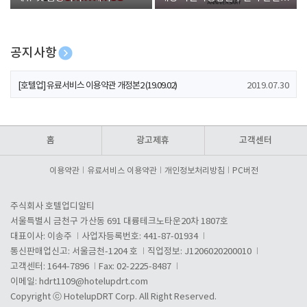
폰 증정
공지사항
[호텔업] 개인정보 처리방침 개정본1 (19.09.02)
2019.07.30
[호텔업] 유료서비스 이용약관 개정본2 (19.09.02)
2019.07.30
[호텔업] 개인정보 처리방침 개정본2 (19.09.02)
2019.07.30
홈
광고제휴
고객센터
이용약관
유료서비스 이용약관
개인정보처리방침
PC버전
주식회사 호텔업디알티
서울특별시 금천구 가산동 691 대륭테크노타운20차 1807호
대표이사: 이송주
사업자등록번호: 441-87-01934
통신판매업신고: 서울금천-1204 호
직업정보: J1206020200010
고객센터: 1644-7896
Fax: 02-2225-8487
이메일:
hdrt1109@hotelupdrt.com
Copyright ⓒ HotelupDRT Corp. All Right Reserved.