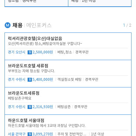
청소팀
경력무관
베팅
1년 이상
채용
메인포커스
1
/
2
럭셔리관광호텔(오산)대실없음
오산(럭셔리관광) 청소,베팅같이하실분 구합니다~
경기 오산시
월
2,500,000원
베팅,청소
경력무관
브라운도트호텔 세류점
부부또는 자매 청소팀 구합니다.
경기 수원시
월
5,400,000원
객실청소및 베팅
경력무관
브라운도트세류점
베팅삼촌구해요
경기 수원시
월
2,316,930원
베팅삼촌
경력무관
하운드호텔 서울대점
하운드호텔 서울대점 에서 3교대 과장님 구인합니다.
서울 관악구
월
3,099,270원
주차 및 전반적인 당번업무
1년 이상