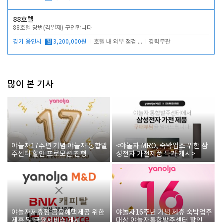
88호텔
88호텔 당번(격일제) 구인합니다
경기 용인시
월
3,200,000원
호텔 내 외부 점검 및 프런트 운영
경력무관
많이 본 기사
야놀자17주년 기념 야놀자 통합발
<야놀자 MRO, 숙박업소 위한 삼
주센터 할인 프로모션 진행
성전자 가전제품 특가 개시>
야놀자제휴점 금융혜택제공 위한
야놀자16주년 기념 제휴 숙박업주
제휴 및 금융서비스 게시
대상 야놀자통합발주센터 할인쿠