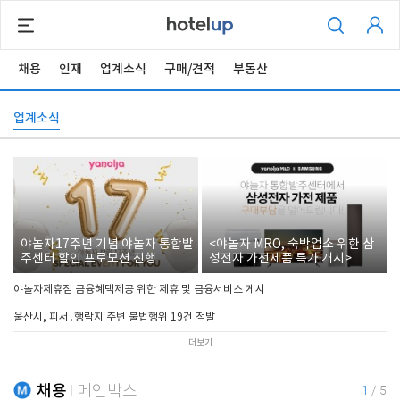
채용
인재
업계소식
구매/견적
부동산
업계소식
야놀자17주년 기념 야놀자 통합발
<야놀자 MRO, 숙박업소 위한 삼
주센터 할인 프로모션 진행
성전자 가전제품 특가 개시>
야놀자제휴점 금융혜택제공 위한 제휴 및 금융서비스 게시
울산시, 피서․행락지 주변 불법행위 19건 적발
더보기
채용
메인박스
1
/
5