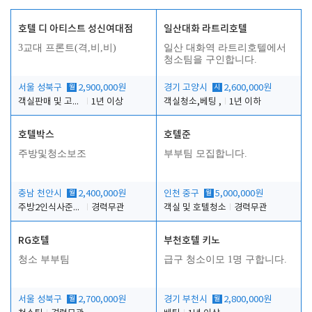
호텔 디 아티스트 성신여대점
일산대화 라트리호텔
3교대 프론트(격,비,비)
일산 대화역 라트리호텔에서
청소팀을 구인합니다.
서울 성북구
월
2,900,000원
경기 고양시
시
2,600,000원
객실판매 및 고객응대
1년 이상
객실청소,베팅 ,
1년 이하
호텔박스
호텔준
주방및청소보조
부부팀 모집합니다.
충남 천안시
월
2,400,000원
인천 중구
월
5,000,000원
주방2인식사준비및청소린렌보조
경력무관
객실 및 호텔청소
경력무관
RG호텔
부천호텔 키노
청소 부부팀
급구 청소이모 1명 구합니다.
서울 성북구
월
2,700,000원
경기 부천시
월
2,800,000원