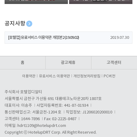
폰 증정
공지사항
[호텔업] 개인정보 처리방침 개정본1 (19.09.02)
2019.07.30
[호텔업] 유료서비스 이용약관 개정본2 (19.09.02)
2019.07.30
[호텔업] 개인정보 처리방침 개정본2 (19.09.02)
2019.07.30
홈
광고제휴
고객센터
이용약관
유료서비스 이용약관
개인정보처리방침
PC버전
주식회사 호텔업디알티
서울특별시 금천구 가산동 691 대륭테크노타운20차 1807호
대표이사: 이송주
사업자등록번호: 441-87-01934
통신판매업신고: 서울금천-1204 호
직업정보: J1206020200010
고객센터: 1644-7896
Fax: 02-2225-8487
이메일:
hdrt1109@hotelupdrt.com
Copyright ⓒ HotelupDRT Corp. All Right Reserved.