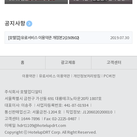
폰 증정
공지사항
[호텔업] 개인정보 처리방침 개정본1 (19.09.02)
2019.07.30
[호텔업] 유료서비스 이용약관 개정본2 (19.09.02)
2019.07.30
[호텔업] 개인정보 처리방침 개정본2 (19.09.02)
2019.07.30
홈
광고제휴
고객센터
이용약관
유료서비스 이용약관
개인정보처리방침
PC버전
주식회사 호텔업디알티
서울특별시 금천구 가산동 691 대륭테크노타운20차 1807호
대표이사: 이송주
사업자등록번호: 441-87-01934
통신판매업신고: 서울금천-1204 호
직업정보: J1206020200010
고객센터: 1644-7896
Fax: 02-2225-8487
이메일:
hdrt1109@hotelupdrt.com
Copyright ⓒ HotelupDRT Corp. All Right Reserved.