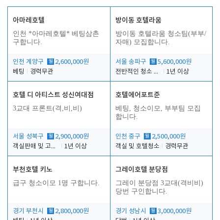
아마레호텔
방이동 호텔라움
인천 *아마레호텔* 베팅삼촌
방이동 호텔라움 청소팀(부부/
구합니다.
자매) 모집합니다.
인천 계양구
월
2,600,000원
서울 송파구
월
5,600,000원
베팅
경력무관
전반적인 청소 업무(객실청소.객실정리)
1년 이상
호텔 디 아티스트 성신여대점
호텔에어포트준
3교대 프론트(격,비,비)
베팅, 청소이모, 부부팀 모집
합니다.
서울 성북구
월
2,900,000원
인천 중구
월
2,500,000원
객실판매 및 고객응대
1년 이상
객실 및 호텔청소
경력무관
부천호텔 키노
그레이호텔 분당점
급구 청소이모 1명 구합니다.
그레이 분당점 3교대(격비비)
당번 구인합니다.
경기 부천시
월
2,800,000원
경기 성남시
월
3,000,000원