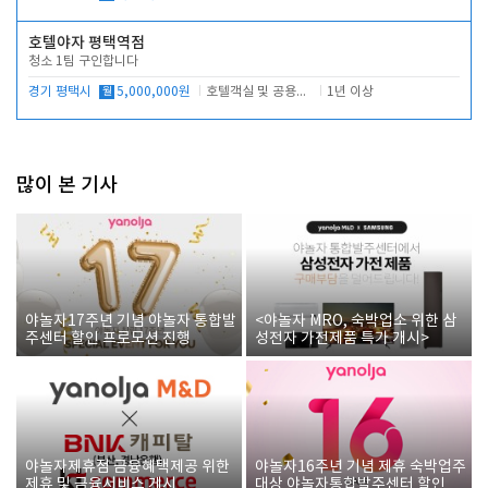
호텔야자 평택역점
청소 1팀 구인합니다
경기 평택시
월
5,000,000원
호텔객실 및 공용시설 청소 관리
1년 이상
많이 본 기사
야놀자17주년 기념 야놀자 통합발
<야놀자 MRO, 숙박업소 위한 삼
주센터 할인 프로모션 진행
성전자 가전제품 특가 개시>
야놀자제휴점 금융혜택제공 위한
야놀자16주년 기념 제휴 숙박업주
제휴 및 금융서비스 게시
대상 야놀자통합발주센터 할인쿠