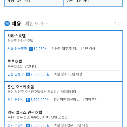
베팅
1년 이상
당번
1년 이상
채용
메인포커스
1
/
2
하라스호텔
영등포 하라스호텔
서울 영등포구
시
10,030원
카운터 업무 및 객실관리(청소상태 확인, 객실판매)
1년 이상
루루호텔
부부청소팀 구합니다
인천 남동구
월
2,500,000원
객실 청소
1년 이상
용인 오스카호텔
용인 처인구 오스카호텔에서 격일당번 채용합니다
경기 용인시
월
3,500,000원
전반적인 카운터 업무
경력무관
의왕 밀로스 관광호텔
주1회 휴무 청소 부부팀, 3교대 당번 모집합니다.
경기 의왕시
월
2,500,000원
객실 청소업무
1년 이상