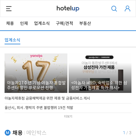
채용
인재
업계소식
구매/견적
부동산
업계소식
야놀자17주년 기념 야놀자 통합발
<야놀자 MRO, 숙박업소 위한 삼
주센터 할인 프로모션 진행
성전자 가전제품 특가 개시>
야놀자제휴점 금융혜택제공 위한 제휴 및 금융서비스 게시
울산시, 피서․행락지 주변 불법행위 19건 적발
더보기
채용
메인박스
1
/
3