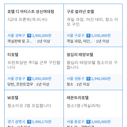
호텔 디 아티스트 성신여대점
구로 컬리넌 호텔
3교대 프론트(격,비,비)
격일 과장, 야간 대리, 청소 이
모 구인
서울 성북구
월
2,900,000원
서울 구로구
월
3,500,000원
객실판매 및 고객응대
1년 이상
격일 과장, 야간 대리, 청소 이모
1년 이상
티호텔
왕십리 태양모텔
프런트당번 주5일 근무 구인합
왕십리 태양모텔 청소이모 구
니다
합니다.
서울 강동구
월
3,000,000원
서울 성동구
월
2,940,000원
당번, 프런트업무
1년 이상
청소
1년 이상
W호텔
레몬트리호텔
청소이모 2명 모집합니다
청소1명 (객실26개)
경기 광명시
월
3,400,170원
서울 종로구
월
2,600,000원