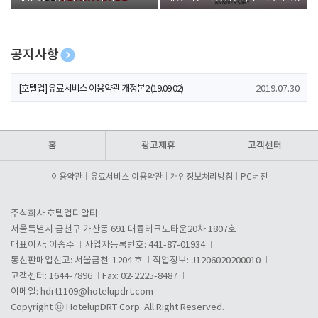
폰 증정
공지사항
[호텔업] 개인정보 처리방침 개정본1 (19.09.02)
2019.07.30
[호텔업] 유료서비스 이용약관 개정본2 (19.09.02)
2019.07.30
[호텔업] 개인정보 처리방침 개정본2 (19.09.02)
2019.07.30
홈
광고제휴
고객센터
이용약관
유료서비스 이용약관
개인정보처리방침
PC버전
주식회사 호텔업디알티
서울특별시 금천구 가산동 691 대륭테크노타운20차 1807호
대표이사: 이송주
사업자등록번호: 441-87-01934
통신판매업신고: 서울금천-1204 호
직업정보: J1206020200010
고객센터: 1644-7896
Fax: 02-2225-8487
이메일:
hdrt1109@hotelupdrt.com
Copyright ⓒ HotelupDRT Corp. All Right Reserved.