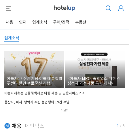
채용
인재
업계소식
구매/견적
부동산
업계소식
야놀자17주년 기념 야놀자 통합발
<야놀자 MRO, 숙박업소 위한 삼
주센터 할인 프로모션 진행
성전자 가전제품 특가 개시>
야놀자제휴점 금융혜택제공 위한 제휴 및 금융서비스 게시
울산시, 피서․행락지 주변 불법행위 19건 적발
더보기
채용
메인박스
1
/
6