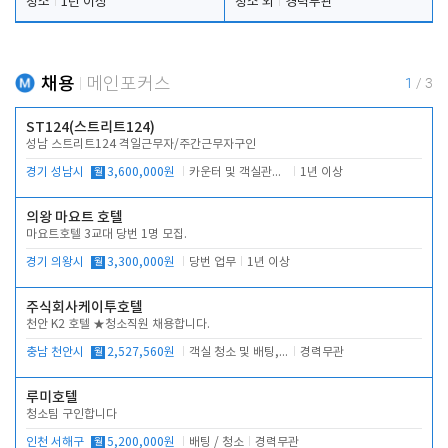
청소
1년 이상
청소 외
경력무관
채용
메인포커스
1
/
3
ST124(스트리트124)
성남 스트리트124 격일근무자/주간근무자구인
경기 성남시
월
3,600,000원
카운터 및 객실관리 전반
1년 이상
의왕 마요트 호텔
마요트호텔 3교대 당번 1명 모집.
경기 의왕시
월
3,300,000원
당번 업무
1년 이상
주식회사케이투호텔
천안 K2 호텔 ★청소직원 채용합니다.
충남 천안시
월
2,527,560원
객실 청소 및 배팅, 주변 시설 청소
경력무관
루미호텔
청소팀 구인합니다
인천 서해구
월
5,200,000원
배팅 / 청소
경력무관