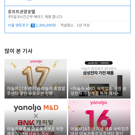
로프트관광호텔
주5일 8시간근무 메이드 채용 합니다.
서울 영등포구
월
2,300,000원
객실청소
1년 이상
많이 본 기사
야놀자17주년 기념 야놀자 통합발
<야놀자 MRO, 숙박업소 위한 삼
주센터 할인 프로모션 진행
성전자 가전제품 특가 개시>
야놀자제휴점 금융혜택제공 위한
야놀자16주년 기념 제휴 숙박업주
제휴 및 금융서비스 게시
대상 야놀자통합발주센터 할인쿠