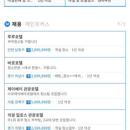
객실판매 및 고객응대
1년 이상
객실 및 호텔청소
경력무관
채용
메인포커스
1
/
2
루루호텔
부부청소팀 구합니다
인천 남동구
월
2,600,000원
객실 청소
1년 이상
바로호텔
청소한분..<캐셔 한분>.. 구합니다.
경기 하남시
월
2,600,000원
베팅.,청소<<캐셔 모셔봅니다.
1년 이상
제이베이 관광호텔
수유제이베이호텔에서 청소팀 모집합니다
서울 강북구
월
5,600,000원
1년 이상
의왕 밀로스 관광호텔
주1회 휴무 청소 부부팀, 3교대 당번 모집합니다.
경기 의왕시
월
2,500,000원
객실 청소업무
1년 이상