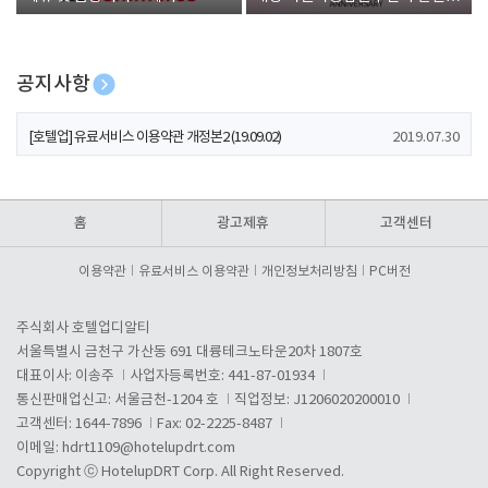
폰 증정
공지사항
[호텔업] 개인정보 처리방침 개정본1 (19.09.02)
2019.07.30
[호텔업] 유료서비스 이용약관 개정본2 (19.09.02)
2019.07.30
[호텔업] 개인정보 처리방침 개정본2 (19.09.02)
2019.07.30
홈
광고제휴
고객센터
이용약관
유료서비스 이용약관
개인정보처리방침
PC버전
주식회사 호텔업디알티
서울특별시 금천구 가산동 691 대륭테크노타운20차 1807호
대표이사: 이송주
사업자등록번호: 441-87-01934
통신판매업신고: 서울금천-1204 호
직업정보: J1206020200010
고객센터: 1644-7896
Fax: 02-2225-8487
이메일:
hdrt1109@hotelupdrt.com
Copyright ⓒ HotelupDRT Corp. All Right Reserved.