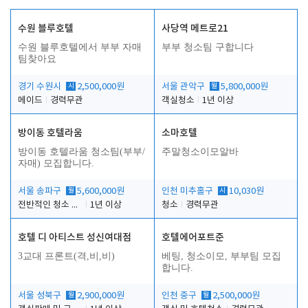
수원 블루호텔
사당역 메트로21
수원 블루호텔에서 부부 자매
부부 청소팀 구합니다
팀찾아요
경기 수원시
시
2,500,000원
서울 관악구
월
5,800,000원
메이드
경력무관
객실청소
1년 이상
방이동 호텔라움
소마호텔
방이동 호텔라움 청소팀(부부/
주말청소이모알바
자매) 모집합니다.
서울 송파구
월
5,600,000원
인천 미추홀구
시
10,030원
전반적인 청소 업무(객실청소.객실정리)
1년 이상
청소
경력무관
호텔 디 아티스트 성신여대점
호텔에어포트준
3교대 프론트(격,비,비)
베팅, 청소이모, 부부팀 모집
합니다.
서울 성북구
월
2,900,000원
인천 중구
월
2,500,000원