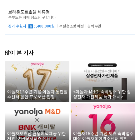
브라운도트호텔 세류점
부부또는 자매 청소팀 구합니다.
경기 수원시
월
5,400,000원
객실청소및 베팅
경력무관
많이 본 기사
야놀자17주년 기념 야놀자 통합발
<야놀자 MRO, 숙박업소 위한 삼
주센터 할인 프로모션 진행
성전자 가전제품 특가 개시>
야놀자제휴점 금융혜택제공 위한
야놀자16주년 기념 제휴 숙박업주
제휴 및 금융서비스 게시
대상 야놀자통합발주센터 할인쿠