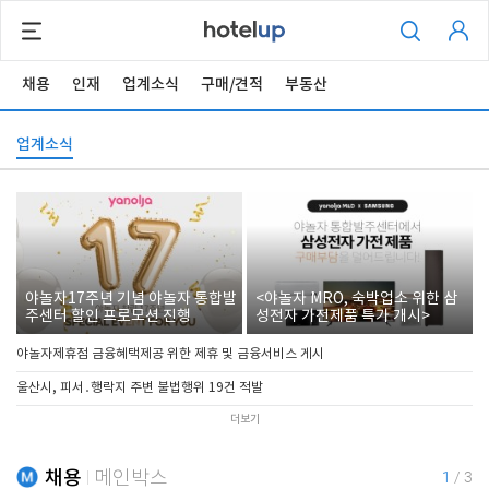
채용
인재
업계소식
구매/견적
부동산
업계소식
야놀자17주년 기념 야놀자 통합발
<야놀자 MRO, 숙박업소 위한 삼
주센터 할인 프로모션 진행
성전자 가전제품 특가 개시>
야놀자제휴점 금융혜택제공 위한 제휴 및 금융서비스 게시
울산시, 피서․행락지 주변 불법행위 19건 적발
더보기
채용
메인박스
1
/
3