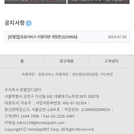
폰 증정
공지사항
[호텔업] 개인정보 처리방침 개정본1 (19.09.02)
2019.07.30
[호텔업] 유료서비스 이용약관 개정본2 (19.09.02)
2019.07.30
[호텔업] 개인정보 처리방침 개정본2 (19.09.02)
2019.07.30
홈
광고제휴
고객센터
이용약관
유료서비스 이용약관
개인정보처리방침
PC버전
주식회사 호텔업디알티
서울특별시 금천구 가산동 691 대륭테크노타운20차 1807호
대표이사: 이송주
사업자등록번호: 441-87-01934
통신판매업신고: 서울금천-1204 호
직업정보: J1206020200010
고객센터: 1644-7896
Fax: 02-2225-8487
이메일:
hdrt1109@hotelupdrt.com
Copyright ⓒ HotelupDRT Corp. All Right Reserved.