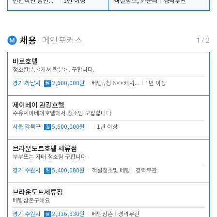
전반적인 당번업무
1년 이상
객실청소, 카운터
경력무관
채용
메인포커스
1
/
2
바로호텔
청소한분..<캐셔 한분>.. 구합니다.
경기 하남시
월
2,600,000원
베팅.,청소<<캐셔 모셔봅니다.
1년 이상
제이베이 관광호텔
수유제이베이호텔에서 청소팀 모집합니다
서울 강북구
월
5,600,000원
1년 이상
브라운도트호텔 세류점
부부또는 자매 청소팀 구합니다.
경기 수원시
월
5,400,000원
객실청소및 베팅
경력무관
브라운도트세류점
베팅삼촌구해요
경기 수원시
월
2,316,930원
베팅삼촌
경력무관