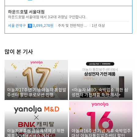
하운드호텔 서울대점
하운드호텔 서울대점 에서 3교대 과장님 구인합니다.
서울 관악구
월
3,099,270원
주차 및 전반적인 당번업무
1년 이상
많이 본 기사
야놀자17주년 기념 야놀자 통합발
<야놀자 MRO, 숙박업소 위한 삼
주센터 할인 프로모션 진행
성전자 가전제품 특가 개시>
야놀자제휴점 금융혜택제공 위한
야놀자16주년 기념 제휴 숙박업주
제휴 및 금융서비스 게시
대상 야놀자통합발주센터 할인쿠