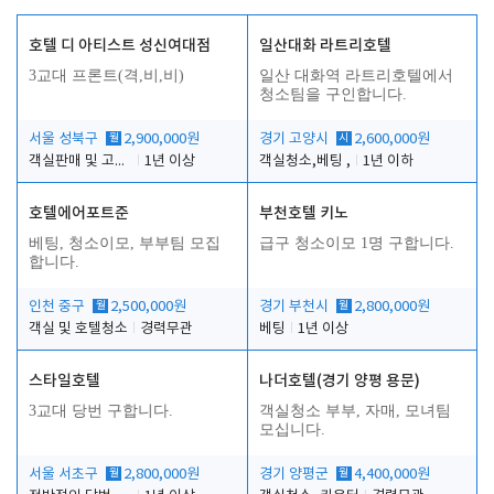
호텔 디 아티스트 성신여대점
일산대화 라트리호텔
3교대 프론트(격,비,비)
일산 대화역 라트리호텔에서
청소팀을 구인합니다.
서울 성북구
월
2,900,000원
경기 고양시
시
2,600,000원
객실판매 및 고객응대
1년 이상
객실청소,베팅 ,
1년 이하
호텔에어포트준
부천호텔 키노
베팅, 청소이모, 부부팀 모집
급구 청소이모 1명 구합니다.
합니다.
인천 중구
월
2,500,000원
경기 부천시
월
2,800,000원
객실 및 호텔청소
경력무관
베팅
1년 이상
스타일호텔
나더호텔(경기 양평 용문)
3교대 당번 구합니다.
객실청소 부부, 자매, 모녀팀
모십니다.
서울 서초구
월
2,800,000원
경기 양평군
월
4,400,000원