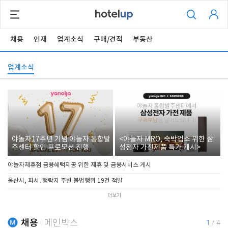
채용
인재
업계소식
구매/견적
부동산
업계소식
야놀자17주년 기념 야놀자 통합발
<야놀자 MRO, 숙박업소 위한 삼
주센터 할인 프로모션 진행
성전자 가전제품 특가 개시>
야놀자제휴점 금융혜택제공 위한 제휴 및 금융서비스 게시
울산시, 피서․행락지 주변 불법행위 19건 적발
더보기
채용
메인박스
1
/
4