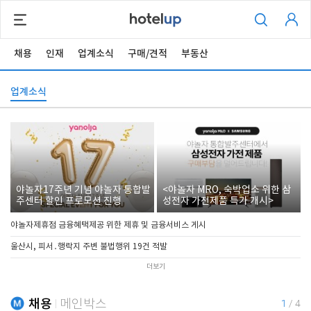
채용
인재
업계소식
구매/견적
부동산
업계소식
야놀자17주년 기념 야놀자 통합발
<야놀자 MRO, 숙박업소 위한 삼
주센터 할인 프로모션 진행
성전자 가전제품 특가 개시>
야놀자제휴점 금융혜택제공 위한 제휴 및 금융서비스 게시
울산시, 피서․행락지 주변 불법행위 19건 적발
더보기
채용
메인박스
1
/
4