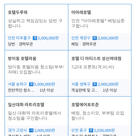
호텔두루와
아마레호텔
성실하고 책임감있는 당번 구
인천 *아마레호텔* 베팅삼촌
합니다.
구합니다.
인천 미추홀구
월
3,000,000원
인천 계양구
월
2,600,000원
당번
경력무관
베팅
경력무관
방이동 호텔라움
호텔 디 아티스트 성신여대점
방이동 호텔라움 청소팀(부부/
3교대 프론트(격,비,비)
자매) 모집합니다.
서울 송파구
월
5,600,000원
서울 성북구
월
2,900,000원
전반적인 청소 업무(객실청소.객실정리)
1년 이상
객실판매 및 고객응대
1년 이상
일산대화 라트리호텔
호텔에어포트준
일산 대화역 라트리호텔에서
베팅, 청소이모, 부부팀 모집
청소팀을 구인합니다.
합니다.
경기 고양시
시
2,600,000원
인천 중구
월
2,500,000원