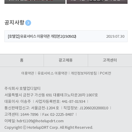
폰 증정
공지사항
[호텔업] 개인정보 처리방침 개정본1 (19.09.02)
2019.07.30
[호텔업] 유료서비스 이용약관 개정본2 (19.09.02)
2019.07.30
[호텔업] 개인정보 처리방침 개정본2 (19.09.02)
2019.07.30
홈
광고제휴
고객센터
이용약관
유료서비스 이용약관
개인정보처리방침
PC버전
주식회사 호텔업디알티
서울특별시 금천구 가산동 691 대륭테크노타운20차 1807호
대표이사: 이송주
사업자등록번호: 441-87-01934
통신판매업신고: 서울금천-1204 호
직업정보: J1206020200010
고객센터: 1644-7896
Fax: 02-2225-8487
이메일:
hdrt1109@hotelupdrt.com
Copyright ⓒ HotelupDRT Corp. All Right Reserved.