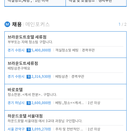
객실청소,베팅 ,
1년 이하
객실 및 호텔청소
경력무관
채용
메인포커스
1
/
2
브라운도트호텔 세류점
부부또는 자매 청소팀 구합니다.
경기 수원시
월
5,400,000원
객실청소및 베팅
경력무관
브라운도트세류점
베팅삼촌구해요
경기 수원시
월
2,316,930원
베팅삼촌
경력무관
바로호텔
청소한분..<캐셔 한분>.. 구합니다.
경기 하남시
월
2,600,000원
베팅.,청소<<캐셔 모셔봅니다.
1년 이상
하운드호텔 서울대점
하운드호텔 서울대점 에서 3교대 과장님 구인합니다.
서울 관악구
월
3,099,270원
주차 및 전반적인 당번업무
1년 이상