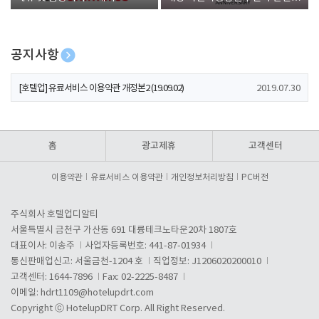
폰 증정
공지사항
[호텔업] 개인정보 처리방침 개정본1 (19.09.02)
2019.07.30
[호텔업] 유료서비스 이용약관 개정본2 (19.09.02)
2019.07.30
[호텔업] 개인정보 처리방침 개정본2 (19.09.02)
2019.07.30
홈
광고제휴
고객센터
이용약관
유료서비스 이용약관
개인정보처리방침
PC버전
주식회사 호텔업디알티
서울특별시 금천구 가산동 691 대륭테크노타운20차 1807호
대표이사: 이송주
사업자등록번호: 441-87-01934
통신판매업신고: 서울금천-1204 호
직업정보: J1206020200010
고객센터: 1644-7896
Fax: 02-2225-8487
이메일:
hdrt1109@hotelupdrt.com
Copyright ⓒ HotelupDRT Corp. All Right Reserved.