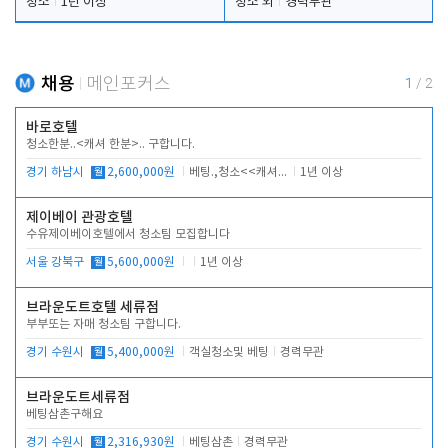
청소
1년 이상
청소 외
경력무관
채용
메인포커스
1
/
2
바로호텔
청소한분..<캐셔 한분>.. 구합니다.
경기 하남시
월
2,600,000원
베팅.,청소<<캐셔 모셔봅니다.
1년 이상
제이베이 관광호텔
수유제이베이호텔에서 청소팀 모집합니다
서울 강북구
월
5,600,000원
1년 이상
브라운도트호텔 세류점
부부또는 자매 청소팀 구합니다.
경기 수원시
월
5,400,000원
객실청소및 베팅
경력무관
브라운도트세류점
베팅삼촌구해요
경기 수원시
월
2,316,930원
베팅삼촌
경력무관