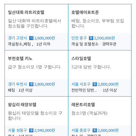
일산대화 라트리호텔
호텔에어포트준
일산 대화역 라트리호텔에서
베팅, 청소이모, 부부팀 모집
청소팀을 구인합니다.
합니다.
경기 고양시
시
2,600,000원
인천 중구
월
2,500,000원
객실청소,베팅 ,
1년 이하
객실 및 호텔청소
경력무관
부천호텔 키노
스타일호텔
급구 청소이모 1명 구합니다.
3교대 당번 구합니다.
경기 부천시
월
2,800,000원
서울 서초구
월
2,800,000원
베팅
1년 이상
전반적인 당번업무
1년 이상
왕십리 태양모텔
레몬트리호텔
왕십리 태양모텔 청소이모 구
청소1명 (객실26개)
합니다.
서울 성동구
월
2,940,000원
서울 종로구
월
2,600,000원