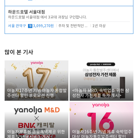
하운드호텔 서울대점
하운드호텔 서울대점 에서 3교대 과장님 구인합니다.
서울 관악구
월
3,099,270원
주차 및 전반적인 당번업무
1년 이상
많이 본 기사
야놀자17주년 기념 야놀자 통합발
<야놀자 MRO, 숙박업소 위한 삼
주센터 할인 프로모션 진행
성전자 가전제품 특가 개시>
야놀자제휴점 금융혜택제공 위한
야놀자16주년 기념 제휴 숙박업주
제휴 및 금융서비스 게시
대상 야놀자통합발주센터 할인쿠