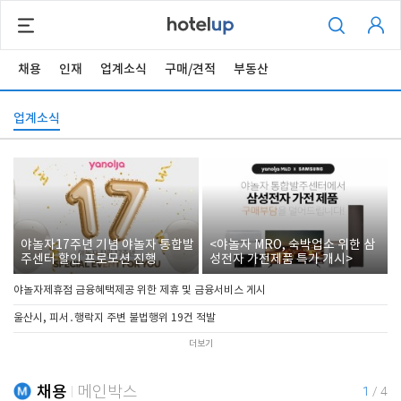
채용
인재
업계소식
구매/견적
부동산
업계소식
야놀자17주년 기념 야놀자 통합발
<야놀자 MRO, 숙박업소 위한 삼
주센터 할인 프로모션 진행
성전자 가전제품 특가 개시>
야놀자제휴점 금융혜택제공 위한 제휴 및 금융서비스 게시
울산시, 피서․행락지 주변 불법행위 19건 적발
더보기
채용
메인박스
1
/
4