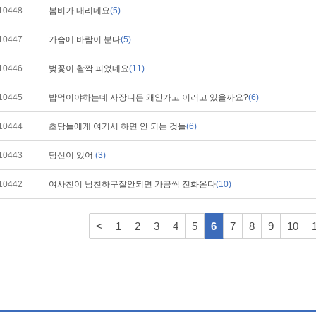
10448
봄비가 내리네요
(5)
10447
가슴에 바람이 분다
(5)
10446
벚꽃이 활짝 피었네요
(11)
10445
밥먹어야하는데 사장니믄 왜안가고 이러고 있을까요?
(6)
10444
초당들에게 여기서 하면 안 되는 것들
(6)
10443
당신이 있어
(3)
10442
여사친이 남친하구잘안되면 가끔씩 전화온다
(10)
<
1
2
3
4
5
6
7
8
9
10