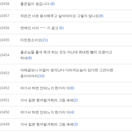
10458
좋은일이 생깁니다
(8)
10457
작은건 서로 용서해주고 살아야지요 그렇지 않나요
(8)
10456
연애인 사아 ~~~ 기 광고
(6)
10455
미친청소이모
(21)
울손님들 출석 체크 하는 것도 아닌데 최대한 빨리 오겠다고
10454
하네
(8)
아래글보니 이말이 생각난다 다리저는놈이 있다면 그건이완
10453
용이어야지
(10)
10452
여기서 하면 안되느거 한가지 더
(8)
10451
가서 일본 찢어발겨줘라 그럼 셰셰
(2)
10450
여기서 하면 안되느거 한가지 더
(4)
10449
가서 일본 찢어발겨줘라 그럼 셰셰
(3)