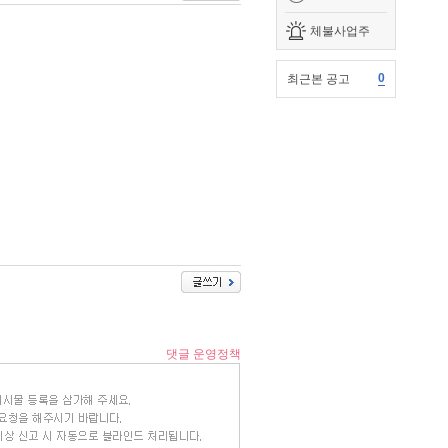
체불사업주
0
최근본 공고