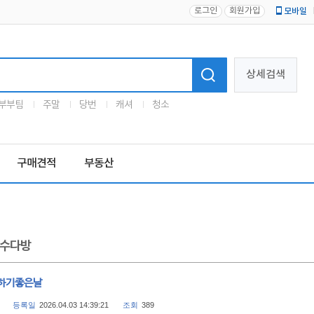
로그인
회원가입
모바일
로고
상세검색
부부팀
주말
당번
캐셔
청소
구매견적
부동산
수다방
하기좋은날
등록일
2026.04.03 14:39:21
조회
389