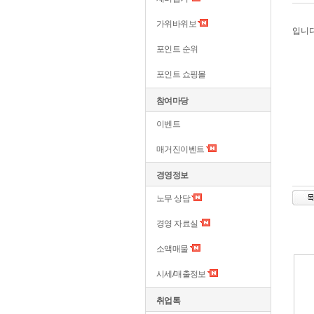
가위바위보
입니
포인트 순위
포인트 쇼핑몰
참여마당
이벤트
매거진이벤트
경영정보
노무 상담
경영 자료실
소액매물
시세/매출정보
취업톡