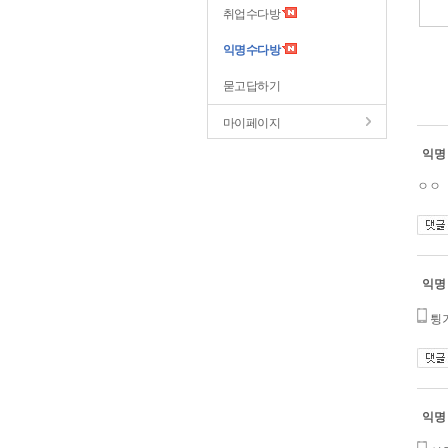
취업수다방
익명수다방
묻고답하기
마이페이지