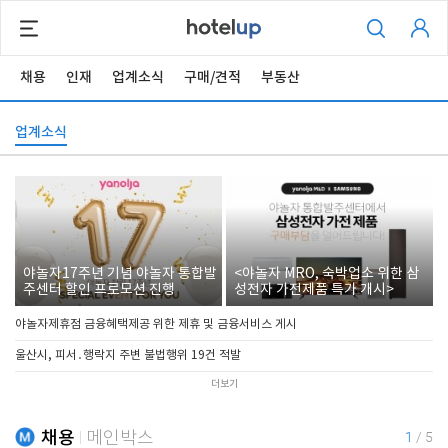
채용
인재
업계소식
구매/견적
부동산
업계소식
야놀자17주년 기념 야놀자 통합발
<야놀자 MRO, 숙박업소 위한 삼
주센터 할인 프로모션 진행
성전자 가전제품 특가 개시>
야놀자제휴점 금융혜택제공 위한 제휴 및 금융서비스 게시
울산시, 피서․행락지 주변 불법행위 19건 적발
더보기
채용
메인박스
1
/
5