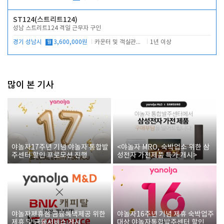
ST124(스트리트124)
성남 스트리트124 격일 근무자 구인
경기 성남시
월
3,600,000원
카운터 및 객실관리 전반
1년 이상
많이 본 기사
야놀자17주년 기념 야놀자 통합발
<야놀자 MRO, 숙박업소 위한 삼
주센터 할인 프로모션 진행
성전자 가전제품 특가 개시>
야놀자제휴점 금융혜택제공 위한
야놀자16주년 기념 제휴 숙박업주
제휴 및 금융서비스 게시
대상 야놀자통합발주센터 할인쿠