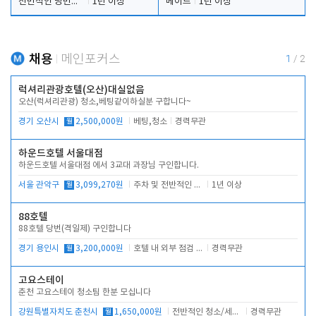
전반적인 당번업무
1년 이상
메이드
1년 이상
채용
메인포커스
1
/
2
럭셔리관광호텔(오산)대실없음
오산(럭셔리관광) 청소,베팅같이하실분 구합니다~
경기 오산시
월
2,500,000원
베팅,청소
경력무관
하운드호텔 서울대점
하운드호텔 서울대점 에서 3교대 과장님 구인합니다.
서울 관악구
월
3,099,270원
주차 및 전반적인 당번업무
1년 이상
88호텔
88호텔 당번(격일제) 구인합니다
경기 용인시
월
3,200,000원
호텔 내 외부 점검 및 프런트 운영
경력무관
고요스테이
춘천 고요스테이 청소팀 한분 모십니다
강원특별자치도 춘천시
월
1,650,000원
전반적인 청소/세탁업무
경력무관