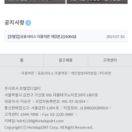
폰 증정
공지사항
[호텔업] 개인정보 처리방침 개정본1 (19.09.02)
2019.07.30
[호텔업] 유료서비스 이용약관 개정본2 (19.09.02)
2019.07.30
[호텔업] 개인정보 처리방침 개정본2 (19.09.02)
2019.07.30
홈
광고제휴
고객센터
이용약관
유료서비스 이용약관
개인정보처리방침
PC버전
주식회사 호텔업디알티
서울특별시 금천구 가산동 691 대륭테크노타운20차 1807호
대표이사: 이송주
사업자등록번호: 441-87-01934
통신판매업신고: 서울금천-1204 호
직업정보: J1206020200010
고객센터: 1644-7896
Fax: 02-2225-8487
이메일:
hdrt1109@hotelupdrt.com
Copyright ⓒ HotelupDRT Corp. All Right Reserved.