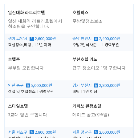
일산대화 라트리호텔
호텔박스
일산 대화역 라트리호텔에서
주방및청소보조
청소팀을 구인합니다.
경기 고양시
시
2,600,000원
충남 천안시
월
2,400,000원
객실청소,베팅 ,
1년 이하
주방2인식사준비및청소린렌보조
경력무관
호텔준
부천호텔 키노
부부팀 모집합니다.
급구 청소이모 1명 구합니다.
인천 중구
월
5,000,000원
경기 부천시
월
2,800,000원
객실 및 호텔청소
경력무관
베팅
1년 이상
스타일호텔
카파쓰 관광호텔
3교대 당번 구합니다.
메이드 공고(주5일)
서울 서초구
월
2,800,000원
서울 강남구
월
2,600,000원