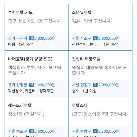
부천호텔 키노
스타일호텔
급구 청소이모 1명 구합니다.
3교대 당번 구합니다.
경기 부천시
월
2,800,000원
서울 서초구
월
2,800,000원
베팅
1년 이상
전반적인 당번업무
1년 이상
나더호텔(경기 양평 용문)
왕십리 태양모텔
객실청소 부부, 자매, 모녀팀
왕십리 태양모텔 청소이모 구
모십니다.
합니다.
경기 양평군
월
4,400,000원
서울 성동구
월
2,940,000원
객실청소, 카운터
경력무관
청소
1년 이상
레몬트리호텔
호텔스타
청소1명 (객실26개)
(급구)청소이모 2명 구합니다.
서울 종로구
월
2,600,000원
서울 중랑구
월
2,300,000원