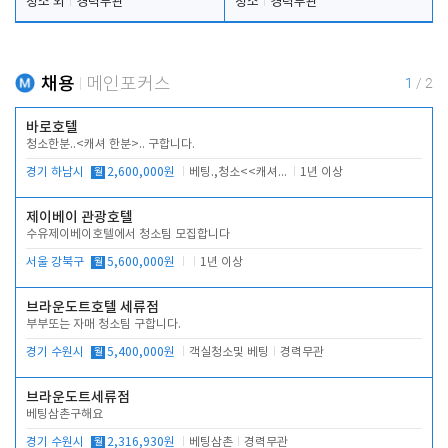
청소 외
경력무관
청소
경력무관
채용
메인포커스
1
/
2
바로호텔
청소한분..<캐셔 한분>.. 구합니다.
경기 하남시
월
2,600,000원
베팅.,청소<<캐셔 모셔봅니다.
1년 이상
제이베이 관광호텔
수유제이베이호텔에서 청소팀 모집합니다
서울 강북구
월
5,600,000원
1년 이상
브라운도트호텔 세류점
부부또는 자매 청소팀 구합니다.
경기 수원시
월
5,400,000원
객실청소및 베팅
경력무관
브라운도트세류점
베팅삼촌구해요
경기 수원시
월
2,316,930원
베팅삼촌
경력무관