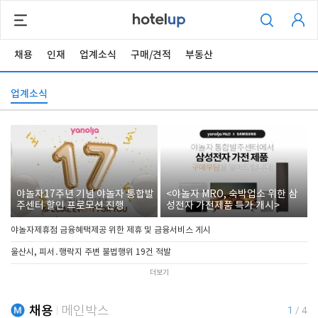
채용
인재
업계소식
구매/견적
부동산
업계소식
야놀자17주년 기념 야놀자 통합발
<야놀자 MRO, 숙박업소 위한 삼
주센터 할인 프로모션 진행
성전자 가전제품 특가 개시>
야놀자제휴점 금융혜택제공 위한 제휴 및 금융서비스 게시
울산시, 피서․행락지 주변 불법행위 19건 적발
더보기
채용
메인박스
1
/
4