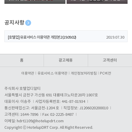
폰 증정
공지사항
[호텔업] 개인정보 처리방침 개정본1 (19.09.02)
2019.07.30
[호텔업] 유료서비스 이용약관 개정본2 (19.09.02)
2019.07.30
[호텔업] 개인정보 처리방침 개정본2 (19.09.02)
2019.07.30
홈
광고제휴
고객센터
이용약관
유료서비스 이용약관
개인정보처리방침
PC버전
주식회사 호텔업디알티
서울특별시 금천구 가산동 691 대륭테크노타운20차 1807호
대표이사: 이송주
사업자등록번호: 441-87-01934
통신판매업신고: 서울금천-1204 호
직업정보: J1206020200010
고객센터: 1644-7896
Fax: 02-2225-8487
이메일:
hdrt1109@hotelupdrt.com
Copyright ⓒ HotelupDRT Corp. All Right Reserved.