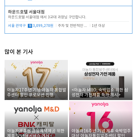
하운드호텔 서울대점
하운드호텔 서울대점 에서 3교대 과장님 구인합니다.
서울 관악구
월
3,099,270원
주차 및 전반적인 당번업무
1년 이상
많이 본 기사
야놀자17주년 기념 야놀자 통합발
<야놀자 MRO, 숙박업소 위한 삼
주센터 할인 프로모션 진행
성전자 가전제품 특가 개시>
야놀자제휴점 금융혜택제공 위한
야놀자16주년 기념 제휴 숙박업주
제휴 및 금융서비스 게시
대상 야놀자통합발주센터 할인쿠