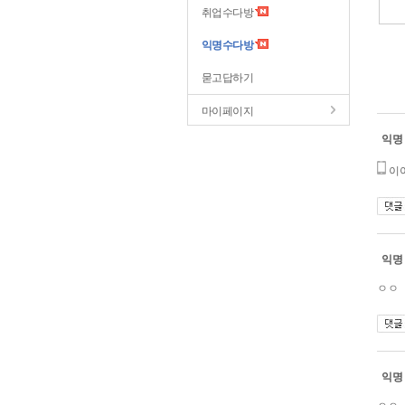
취업수다방
익명수다방
묻고답하기
마이페이지