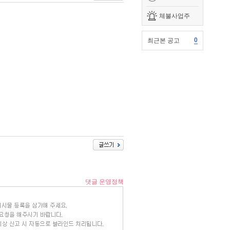
체불사업주
0
최근본 공고