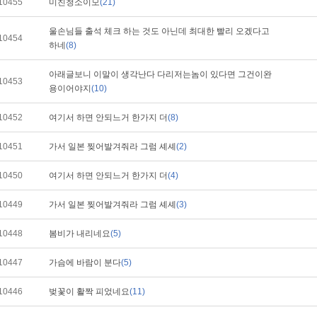
10455
미친청소이모
(21)
울손님들 출석 체크 하는 것도 아닌데 최대한 빨리 오겠다고
10454
하네
(8)
아래글보니 이말이 생각난다 다리저는놈이 있다면 그건이완
10453
용이어야지
(10)
10452
여기서 하면 안되느거 한가지 더
(8)
10451
가서 일본 찢어발겨줘라 그럼 셰셰
(2)
10450
여기서 하면 안되느거 한가지 더
(4)
10449
가서 일본 찢어발겨줘라 그럼 셰셰
(3)
10448
봄비가 내리네요
(5)
10447
가슴에 바람이 분다
(5)
10446
벚꽃이 활짝 피었네요
(11)