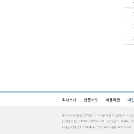
회사소개
언론보도
이용약관
개
주식회사 호텔업디알티 | 서울특별시 금천구 가산동 69
| 직업정보: J1206020200010 | 고객센터 1644-7896 
Copyright ⓒHotelDRT Corp. All Right Reserved.