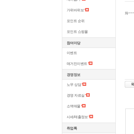
가위바위보
와~~
포인트 순위
포인트 쇼핑몰
참여마당
이벤트
매거진이벤트
경영정보
노무 상담
경영 자료실
소액매물
시세/매출정보
취업톡