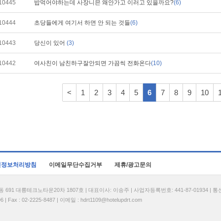
10445
밥먹어야하는데 사장니믄 왜안가고 이러고 있을까요?
(6)
10444
초당들에게 여기서 하면 안 되는 것들
(6)
10443
당신이 있어
(3)
10442
여사친이 남친하구잘안되면 가끔씩 전화온다
(10)
<
1
2
3
4
5
6
7
8
9
10
인정보처리방침
이메일무단수집거부
제휴/광고문의
1 대륭테크노타운20차 1807호 | 대표이사: 이송주 | 사업자등록번호: 441-87-01934 | 
| Fax : 02-2225-8487 | 이메일 :
hdrt1109@hotelupdrt.com