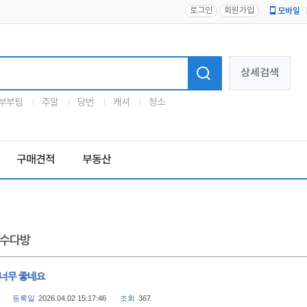
로그인
회원가입
모바일
로고
상세검색
부부팀
주말
당번
캐셔
청소
구매견적
부동산
수다방
 너무 좋네요
등록일
2026.04.02 15:17:46
조회
367