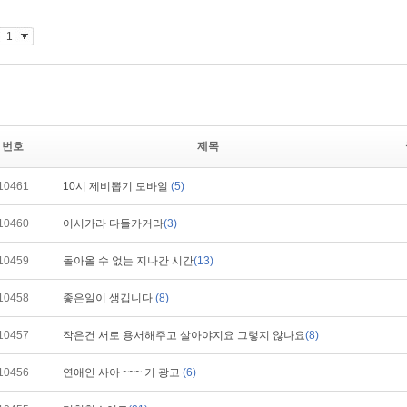
번호
제목
10461
10시 제비뽑기 모바일
(5)
10460
어서가라 다들가거라
(3)
10459
돌아올 수 없는 지나간 시간
(13)
10458
좋은일이 생깁니다
(8)
10457
작은건 서로 용서해주고 살아야지요 그렇지 않나요
(8)
10456
연애인 사아 ~~~ 기 광고
(6)