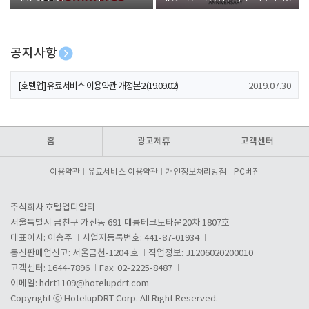
폰 증정
공지사항
[호텔업] 개인정보 처리방침 개정본1 (19.09.02)
2019.07.30
[호텔업] 유료서비스 이용약관 개정본2 (19.09.02)
2019.07.30
[호텔업] 개인정보 처리방침 개정본2 (19.09.02)
2019.07.30
홈
광고제휴
고객센터
이용약관
유료서비스 이용약관
개인정보처리방침
PC버전
주식회사 호텔업디알티
서울특별시 금천구 가산동 691 대륭테크노타운20차 1807호
대표이사: 이송주
사업자등록번호: 441-87-01934
통신판매업신고: 서울금천-1204 호
직업정보: J1206020200010
고객센터: 1644-7896
Fax: 02-2225-8487
이메일:
hdrt1109@hotelupdrt.com
Copyright ⓒ HotelupDRT Corp. All Right Reserved.