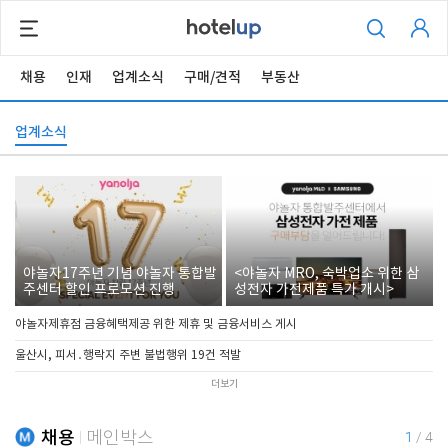
채용
인재
업계소식
구매/견적
부동산
업계소식
야놀자17주년 기념 야놀자 통합발
<야놀자 MRO, 숙박업소 위한 삼
주센터 할인 프로모션 진행
성전자 가전제품 특가 개시>
야놀자제휴점 금융혜택제공 위한 제휴 및 금융서비스 게시
울산시, 피서․행락지 주변 불법행위 19건 적발
더보기
채용
메인박스
1
/
4