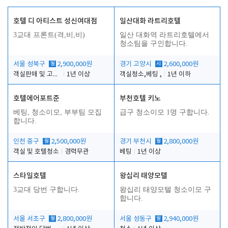
호텔 디 아티스트 성신여대점
일산대화 라트리호텔
3교대 프론트(격,비,비)
일산 대화역 라트리호텔에서
청소팀을 구인합니다.
서울 성북구
월
2,900,000원
경기 고양시
시
2,600,000원
객실판매 및 고객응대
1년 이상
객실청소,베팅 ,
1년 이하
호텔에어포트준
부천호텔 키노
베팅, 청소이모, 부부팀 모집
급구 청소이모 1명 구합니다.
합니다.
인천 중구
월
2,500,000원
경기 부천시
월
2,800,000원
객실 및 호텔청소
경력무관
베팅
1년 이상
스타일호텔
왕십리 태양모텔
3교대 당번 구합니다.
왕십리 태양모텔 청소이모 구
합니다.
서울 서초구
월
2,800,000원
서울 성동구
월
2,940,000원