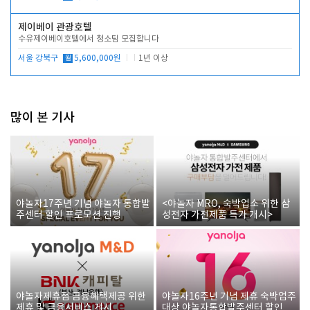
제이베이 관광호텔
수유제이베이호텔에서 청소팀 모집합니다
서울 강북구
월
5,600,000원
1년 이상
많이 본 기사
야놀자17주년 기념 야놀자 통합발
<야놀자 MRO, 숙박업소 위한 삼
주센터 할인 프로모션 진행
성전자 가전제품 특가 개시>
야놀자제휴점 금융혜택제공 위한
야놀자16주년 기념 제휴 숙박업주
제휴 및 금융서비스 게시
대상 야놀자통합발주센터 할인쿠