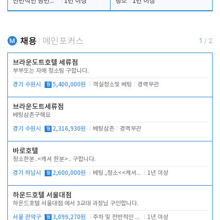
전반적인 당번업무
1년 이상
청소
1년 이상
채용
메인포커스
1
/
2
브라운도트호텔 세류점
부부또는 자매 청소팀 구합니다.
경기 수원시
월
5,400,000원
객실청소및 베팅
경력무관
브라운도트세류점
베팅삼촌구해요
경기 수원시
월
2,316,930원
베팅삼촌
경력무관
바로호텔
청소한분..<캐셔 한분>.. 구합니다.
경기 하남시
월
2,600,000원
베팅.,청소<<캐셔 모셔봅니다.
1년 이상
하운드호텔 서울대점
하운드호텔 서울대점 에서 3교대 과장님 구인합니다.
서울 관악구
월
3,099,270원
주차 및 전반적인 당번업무
1년 이상