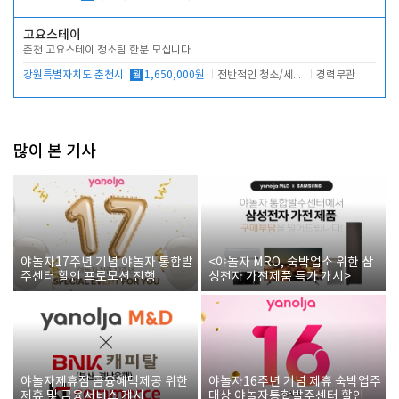
고요스테이
춘천 고요스테이 청소팀 한분 모십니다
강원특별자치도 춘천시
월
1,650,000원
전반적인 청소/세탁업무
경력무관
많이 본 기사
야놀자17주년 기념 야놀자 통합발
<야놀자 MRO, 숙박업소 위한 삼
주센터 할인 프로모션 진행
성전자 가전제품 특가 개시>
야놀자제휴점 금융혜택제공 위한
야놀자16주년 기념 제휴 숙박업주
제휴 및 금융서비스 게시
대상 야놀자통합발주센터 할인쿠