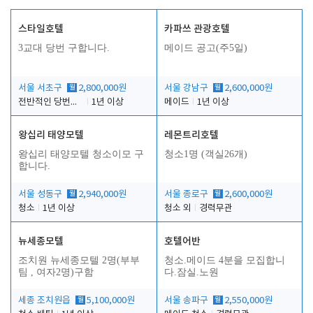
스타일호텔
카파쓰 관광호텔
3교대 당번 구합니다.
메이드 공고(주5일)
서울 서초구
월
2,800,000원
서울 강남구
월
2,600,000원
전반적인 당번업무
1년 이상
메이드
1년 이상
왕십리 태양모텔
레몬트리호텔
왕십리 태양모텔 청소이모 구
청소1명 (객실26개)
합니다.
서울 성동구
월
2,940,000원
서울 종로구
월
2,600,000원
청소
1년 이상
청소 외
경력무관
뉴세종모텔
호텔어반
조치원 뉴세종모텔 2명(부부
청소.메이드 4분을 모집합니
팀 , 여자2명)구함
다.잠실.노원
세종 조치원읍
월
5,100,000원
서울 송파구
월
2,550,000원