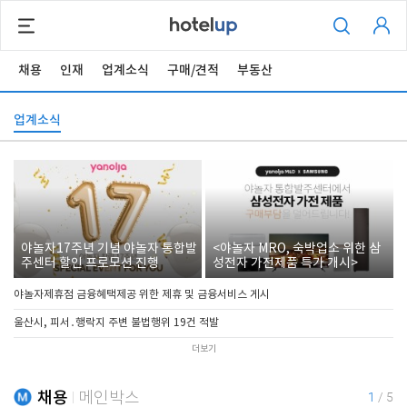
채용
인재
업계소식
구매/견적
부동산
업계소식
야놀자17주년 기념 야놀자 통합발
<야놀자 MRO, 숙박업소 위한 삼
주센터 할인 프로모션 진행
성전자 가전제품 특가 개시>
야놀자제휴점 금융혜택제공 위한 제휴 및 금융서비스 게시
울산시, 피서․행락지 주변 불법행위 19건 적발
더보기
채용
메인박스
1
/
5