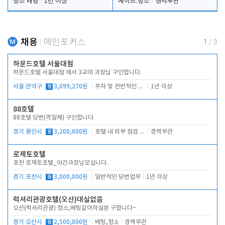
청소 배팅
1년 이상
메이드.청소
경력무관
채용
메인포커스
1
/
3
하운드호텔 서울대점
하운드호텔 서울대점 에서 3교대 과장님 구인합니다.
서울 관악구
월
3,099,270원
주차 및 전반적인 당번업무
1년 이상
88호텔
88호텔 당번(격일제) 구인합니다
경기 용인시
월
3,200,000원
호텔 내 외부 점검 및 프런트 운영
경력무관
로제토호텔
포천 로제토호텔_야간과장님모십니다.
경기 포천시
월
3,000,000원
일반적인 당번업무
1년 이상
럭셔리관광호텔(오산)대실없음
오산(럭셔리관광) 청소,베팅같이하실분 구합니다~
경기 오산시
월
2,500,000원
베팅,청소
경력무관