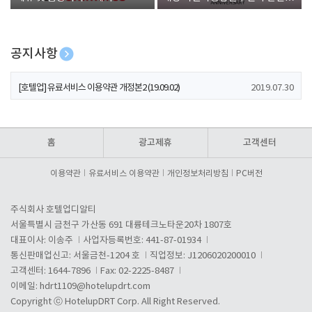
폰 증정
공지사항
[호텔업] 개인정보 처리방침 개정본1 (19.09.02)
2019.07.30
[호텔업] 유료서비스 이용약관 개정본2 (19.09.02)
2019.07.30
[호텔업] 개인정보 처리방침 개정본2 (19.09.02)
2019.07.30
홈
광고제휴
고객센터
이용약관
유료서비스 이용약관
개인정보처리방침
PC버전
주식회사 호텔업디알티
서울특별시 금천구 가산동 691 대륭테크노타운20차 1807호
대표이사: 이송주
사업자등록번호: 441-87-01934
통신판매업신고: 서울금천-1204 호
직업정보: J1206020200010
고객센터: 1644-7896
Fax: 02-2225-8487
이메일:
hdrt1109@hotelupdrt.com
Copyright ⓒ HotelupDRT Corp. All Right Reserved.