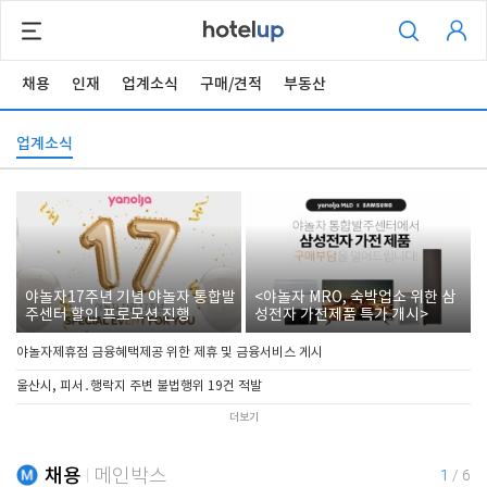
채용
인재
업계소식
구매/견적
부동산
업계소식
야놀자17주년 기념 야놀자 통합발
<야놀자 MRO, 숙박업소 위한 삼
주센터 할인 프로모션 진행
성전자 가전제품 특가 개시>
야놀자제휴점 금융혜택제공 위한 제휴 및 금융서비스 게시
울산시, 피서․행락지 주변 불법행위 19건 적발
더보기
채용
메인박스
1
/
6