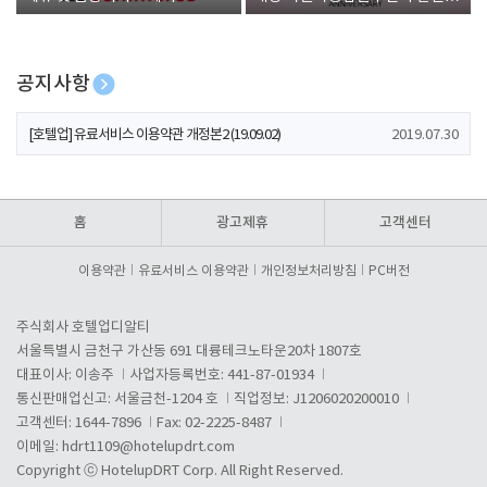
폰 증정
공지사항
[호텔업] 개인정보 처리방침 개정본1 (19.09.02)
2019.07.30
[호텔업] 유료서비스 이용약관 개정본2 (19.09.02)
2019.07.30
[호텔업] 개인정보 처리방침 개정본2 (19.09.02)
2019.07.30
홈
광고제휴
고객센터
이용약관
유료서비스 이용약관
개인정보처리방침
PC버전
주식회사 호텔업디알티
서울특별시 금천구 가산동 691 대륭테크노타운20차 1807호
대표이사: 이송주
사업자등록번호: 441-87-01934
통신판매업신고: 서울금천-1204 호
직업정보: J1206020200010
고객센터: 1644-7896
Fax: 02-2225-8487
이메일:
hdrt1109@hotelupdrt.com
Copyright ⓒ HotelupDRT Corp. All Right Reserved.