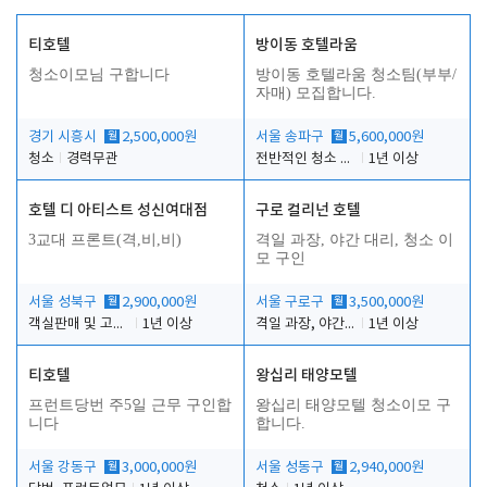
티호텔
방이동 호텔라움
청소이모님 구합니다
방이동 호텔라움 청소팀(부부/
자매) 모집합니다.
경기 시흥시
월
2,500,000원
서울 송파구
월
5,600,000원
청소
경력무관
전반적인 청소 업무(객실청소.객실정리)
1년 이상
호텔 디 아티스트 성신여대점
구로 컬리넌 호텔
3교대 프론트(격,비,비)
격일 과장, 야간 대리, 청소 이
모 구인
서울 성북구
월
2,900,000원
서울 구로구
월
3,500,000원
객실판매 및 고객응대
1년 이상
격일 과장, 야간 대리, 청소 이모
1년 이상
티호텔
왕십리 태양모텔
프런트당번 주5일 근무 구인합
왕십리 태양모텔 청소이모 구
니다
합니다.
서울 강동구
월
3,000,000원
서울 성동구
월
2,940,000원