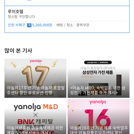
루미호텔
청소팀 구인합니다
인천 서해구
월
5,200,000원
배팅 / 청소
경력무관
많이 본 기사
야놀자17주년 기념 야놀자 통합발
<야놀자 MRO, 숙박업소 위한 삼
주센터 할인 프로모션 진행
성전자 가전제품 특가 개시>
야놀자제휴점 금융혜택제공 위한
야놀자16주년 기념 제휴 숙박업주
제휴 및 금융서비스 게시
대상 야놀자통합발주센터 할인쿠