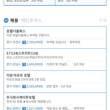
당번, 프런트업무
1년 이상
청소
1년 이상
채용
메인포커스
1
/
3
호텔더클래스
이천 호텔더클래스 부부팀 구합니다.
경기 이천시
월
2,700,000원
부부팀 모십니다.
경력무관
ST124(스트리트124)
성남 스트리트124 격일근무자/주간근무자구인
경기 성남시
월
3,600,000원
카운터 및 객실관리 전반
1년 이상
의왕 마요트 호텔
마요트호텔 3교대 당번 1명 모집.
경기 의왕시
월
3,300,000원
당번 업무
1년 이상
주식회사케이투호텔
천안 K2 호텔 ★청소직원 채용합니다.
충남 천안시
월
2,527,560원
객실 청소 및 배팅, 주변 시설 청소
경력무관