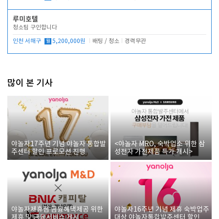
루미호텔
청소팀 구인합니다
인천 서해구
월
5,200,000원
배팅 / 청소
경력무관
많이 본 기사
야놀자17주년 기념 야놀자 통합발
<야놀자 MRO, 숙박업소 위한 삼
주센터 할인 프로모션 진행
성전자 가전제품 특가 개시>
야놀자제휴점 금융혜택제공 위한
야놀자16주년 기념 제휴 숙박업주
제휴 및 금융서비스 게시
대상 야놀자통합발주센터 할인쿠