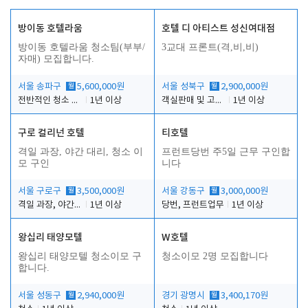
방이동 호텔라움
호텔 디 아티스트 성신여대점
방이동 호텔라움 청소팀(부부/
3교대 프론트(격,비,비)
자매) 모집합니다.
서울 송파구
월
5,600,000원
서울 성북구
월
2,900,000원
전반적인 청소 업무(객실청소.객실정리)
1년 이상
객실판매 및 고객응대
1년 이상
구로 컬리넌 호텔
티호텔
격일 과장, 야간 대리, 청소 이
프런트당번 주5일 근무 구인합
모 구인
니다
서울 구로구
월
3,500,000원
서울 강동구
월
3,000,000원
격일 과장, 야간 대리, 청소 이모
1년 이상
당번, 프런트업무
1년 이상
왕십리 태양모텔
W호텔
왕십리 태양모텔 청소이모 구
청소이모 2명 모집합니다
합니다.
서울 성동구
월
2,940,000원
경기 광명시
월
3,400,170원