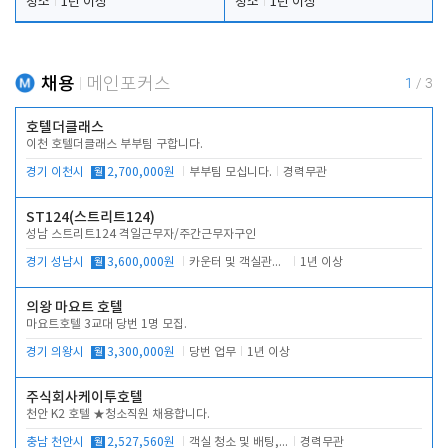
청소
1년 이상
청소
1년 이상
채용
메인포커스
1
/
3
호텔더클래스
이천 호텔더클래스 부부팀 구합니다.
경기 이천시
월
2,700,000원
부부팀 모십니다.
경력무관
ST124(스트리트124)
성남 스트리트124 격일근무자/주간근무자구인
경기 성남시
월
3,600,000원
카운터 및 객실관리 전반
1년 이상
의왕 마요트 호텔
마요트호텔 3교대 당번 1명 모집.
경기 의왕시
월
3,300,000원
당번 업무
1년 이상
주식회사케이투호텔
천안 K2 호텔 ★청소직원 채용합니다.
충남 천안시
월
2,527,560원
객실 청소 및 배팅, 주변 시설 청소
경력무관