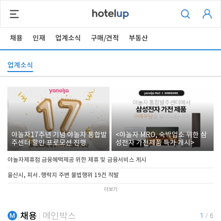
채용
인재
업계소식
구매/견적
부동산
업계소식
야놀자17주년 기념 야놀자 통합발
<야놀자 MRO, 숙박업소 위한 삼
주센터 할인 프로모션 진행
성전자 가전제품 특가 개시>
야놀자제휴점 금융혜택제공 위한 제휴 및 금융서비스 게시
울산시, 피서․행락지 주변 불법행위 19건 적발
더보기
채용
메인박스
1
/
6