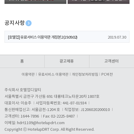
폰 증정
공지사항
[호텔업] 개인정보 처리방침 개정본1 (19.09.02)
2019.07.30
[호텔업] 유료서비스 이용약관 개정본2 (19.09.02)
2019.07.30
[호텔업] 개인정보 처리방침 개정본2 (19.09.02)
2019.07.30
홈
광고제휴
고객센터
이용약관
유료서비스 이용약관
개인정보처리방침
PC버전
주식회사 호텔업디알티
서울특별시 금천구 가산동 691 대륭테크노타운20차 1807호
대표이사: 이송주
사업자등록번호: 441-87-01934
통신판매업신고: 서울금천-1204 호
직업정보: J1206020200010
고객센터: 1644-7896
Fax: 02-2225-8487
이메일:
hdrt1109@hotelupdrt.com
Copyright ⓒ HotelupDRT Corp. All Right Reserved.