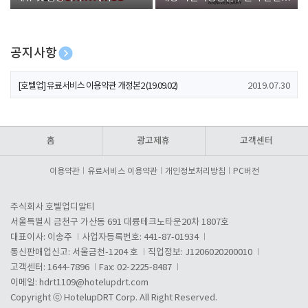
폰 증정
공지사항
[호텔업] 개인정보 처리방침 개정본1 (19.09.02)
2019.07.30
[호텔업] 유료서비스 이용약관 개정본2 (19.09.02)
2019.07.30
[호텔업] 개인정보 처리방침 개정본2 (19.09.02)
2019.07.30
홈
광고제휴
고객센터
이용약관
유료서비스 이용약관
개인정보처리방침
PC버전
주식회사 호텔업디알티
서울특별시 금천구 가산동 691 대륭테크노타운20차 1807호
대표이사: 이송주
사업자등록번호: 441-87-01934
통신판매업신고: 서울금천-1204 호
직업정보: J1206020200010
고객센터: 1644-7896
Fax: 02-2225-8487
이메일:
hdrt1109@hotelupdrt.com
Copyright ⓒ HotelupDRT Corp. All Right Reserved.