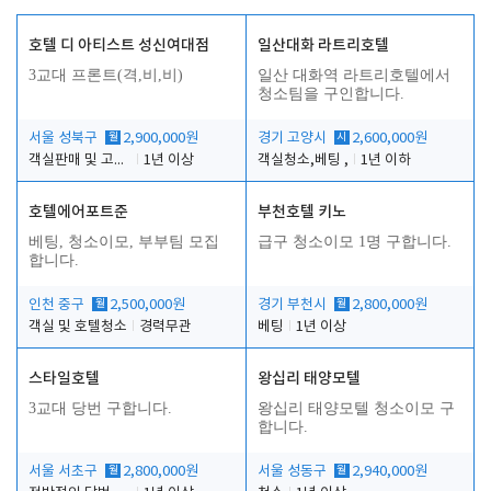
호텔 디 아티스트 성신여대점
일산대화 라트리호텔
3교대 프론트(격,비,비)
일산 대화역 라트리호텔에서
청소팀을 구인합니다.
서울 성북구
월
2,900,000원
경기 고양시
시
2,600,000원
객실판매 및 고객응대
1년 이상
객실청소,베팅 ,
1년 이하
호텔에어포트준
부천호텔 키노
베팅, 청소이모, 부부팀 모집
급구 청소이모 1명 구합니다.
합니다.
인천 중구
월
2,500,000원
경기 부천시
월
2,800,000원
객실 및 호텔청소
경력무관
베팅
1년 이상
스타일호텔
왕십리 태양모텔
3교대 당번 구합니다.
왕십리 태양모텔 청소이모 구
합니다.
서울 서초구
월
2,800,000원
서울 성동구
월
2,940,000원