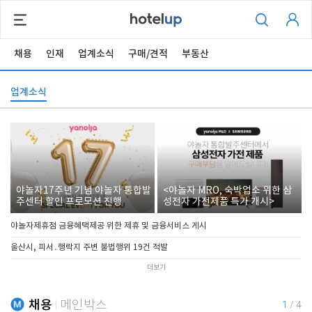
채용
인재
업계소식
구매/견적
부동산
업계소식
야놀자17주년 기념 야놀자 통합발
<야놀자 MRO, 숙박업소 위한 삼
주센터 할인 프로모션 진행
성전자 가전제품 특가 개시>
야놀자제휴점 금융혜택제공 위한 제휴 및 금융서비스 게시
울산시, 피서․행락지 주변 불법행위 19건 적발
더보기
채용
메인박스
1
/
4