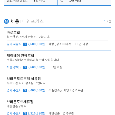
전반적인 당번업무
1년 이상
청소
1년 이상
채용
메인포커스
1
/
2
바로호텔
청소한분..<캐셔 한분>.. 구합니다.
경기 하남시
월
2,600,000원
베팅.,청소<<캐셔 모셔봅니다.
1년 이상
제이베이 관광호텔
수유제이베이호텔에서 청소팀 모집합니다
서울 강북구
월
5,600,000원
1년 이상
브라운도트호텔 세류점
부부또는 자매 청소팀 구합니다.
경기 수원시
월
5,400,000원
객실청소및 베팅
경력무관
브라운도트세류점
베팅삼촌구해요
경기 수원시
월
2,316,930원
베팅삼촌
경력무관