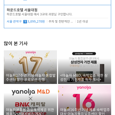
하운드호텔 서울대점
하운드호텔 서울대점 에서 3교대 과장님 구인합니다.
서울 관악구
월
3,099,270원
주차 및 전반적인 당번업무
1년 이상
많이 본 기사
야놀자17주년 기념 야놀자 통합발
<야놀자 MRO, 숙박업소 위한 삼
주센터 할인 프로모션 진행
성전자 가전제품 특가 개시>
야놀자제휴점 금융혜택제공 위한
야놀자16주년 기념 제휴 숙박업주
제휴 및 금융서비스 게시
대상 야놀자통합발주센터 할인쿠