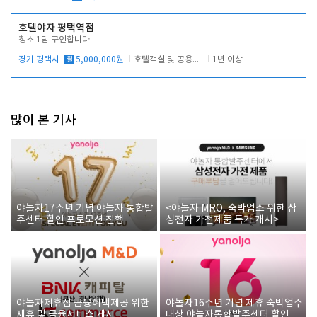
호텔야자 평택역점
청소 1팀 구인합니다
경기 평택시
월
5,000,000원
호텔객실 및 공용시설 청소 관리
1년 이상
많이 본 기사
야놀자17주년 기념 야놀자 통합발
<야놀자 MRO, 숙박업소 위한 삼
주센터 할인 프로모션 진행
성전자 가전제품 특가 개시>
야놀자제휴점 금융혜택제공 위한
야놀자16주년 기념 제휴 숙박업주
제휴 및 금융서비스 게시
대상 야놀자통합발주센터 할인쿠