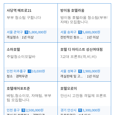
사당역 메트로21
방이동 호텔라움
부부 청소팀 구합니다
방이동 호텔라움 청소팀(부부/
자매) 모집합니다.
서울 관악구
월
5,800,000원
서울 송파구
월
5,600,000원
객실청소
1년 이상
전반적인 청소 업무(객실청소.객실정리)
1년 이상
소마호텔
호텔 디 아티스트 성신여대점
주말청소이모알바
3교대 프론트(격,비,비)
인천 미추홀구
시
10,030원
서울 성북구
월
2,900,000원
청소
경력무관
객실판매 및 고객응대
1년 이상
호텔에어포트준
호텔오로이
베팅,청소이모, 자매팀, 부부
안산시 고잔동 격일제 프론트
팀 모집합니다.
인천 중구
월
2,500,000원
경기 안산시
월
3,300,000원