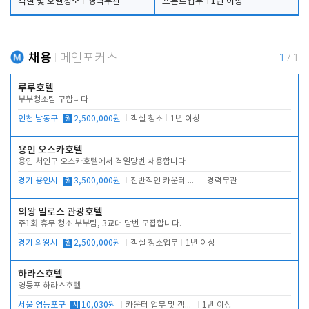
객실 및 호텔청소
경력무관
프론트업무
1년 이상
채용
메인포커스
1
/
1
루루호텔
부부청소팀 구합니다
인천 남동구
월
2,500,000원
객실 청소
1년 이상
용인 오스카호텔
용인 처인구 오스카호텔에서 격일당번 채용합니다
경기 용인시
월
3,500,000원
전반적인 카운터 업무
경력무관
의왕 밀로스 관광호텔
주1회 휴무 청소 부부팀, 3교대 당번 모집합니다.
경기 의왕시
월
2,500,000원
객실 청소업무
1년 이상
하라스호텔
영등포 하라스호텔
서울 영등포구
시
10,030원
카운터 업무 및 객실관리(청소상태 확인, 객실판매)
1년 이상