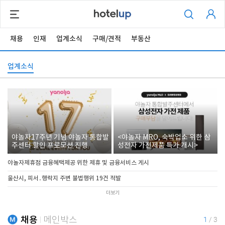
채용
인재
업계소식
구매/견적
부동산
업계소식
야놀자17주년 기념 야놀자 통합발
<야놀자 MRO, 숙박업소 위한 삼
주센터 할인 프로모션 진행
성전자 가전제품 특가 개시>
야놀자제휴점 금융혜택제공 위한 제휴 및 금융서비스 게시
울산시, 피서․행락지 주변 불법행위 19건 적발
더보기
채용
메인박스
1
/
3