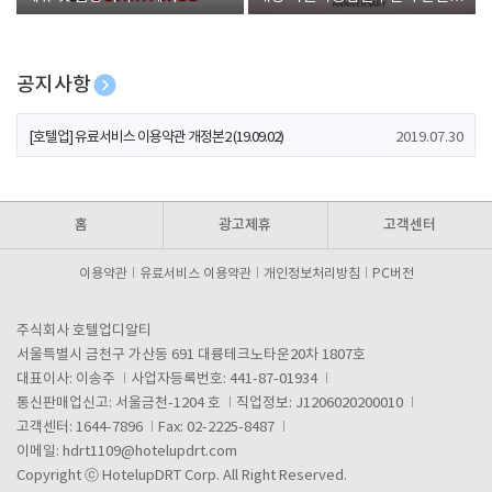
폰 증정
공지사항
[호텔업] 개인정보 처리방침 개정본1 (19.09.02)
2019.07.30
[호텔업] 유료서비스 이용약관 개정본2 (19.09.02)
2019.07.30
[호텔업] 개인정보 처리방침 개정본2 (19.09.02)
2019.07.30
홈
광고제휴
고객센터
이용약관
유료서비스 이용약관
개인정보처리방침
PC버전
주식회사 호텔업디알티
서울특별시 금천구 가산동 691 대륭테크노타운20차 1807호
대표이사: 이송주
사업자등록번호: 441-87-01934
통신판매업신고: 서울금천-1204 호
직업정보: J1206020200010
고객센터: 1644-7896
Fax: 02-2225-8487
이메일:
hdrt1109@hotelupdrt.com
Copyright ⓒ HotelupDRT Corp. All Right Reserved.