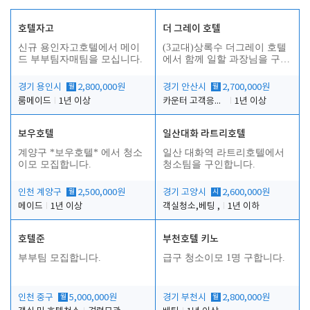
호텔자고
더 그레이 호텔
신규 용인자고호텔에서 메이
(3교대)상록수 더그레이 호텔
드 부부팀자매팀을 모십니다.
에서 함께 일할 과장님을 구합
니다.
경기 용인시
월
2,800,000원
경기 안산시
월
2,700,000원
룸메이드
1년 이상
카운터 고객응대 및 야간더블청소
1년 이상
보우호텔
일산대화 라트리호텔
인
계양구 *보우호텔* 에서 청소
일산 대화역 라트리호텔에서
이모 모집합니다.
청소팀을 구인합니다.
인천 계양구
월
2,500,000원
경기 고양시
시
2,600,000원
메이드
1년 이상
객실청소,베팅 ,
1년 이하
호텔준
부천호텔 키노
부부팀 모집합니다.
급구 청소이모 1명 구합니다.
인천 중구
월
5,000,000원
경기 부천시
월
2,800,000원