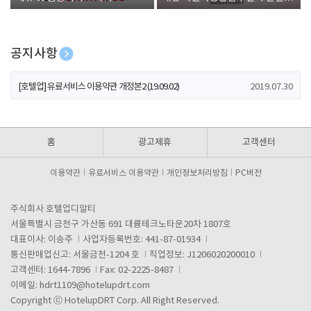
폰 증정
공지사항
[호텔업] 개인정보 처리방침 개정본1 (19.09.02)
2019.07.30
[호텔업] 유료서비스 이용약관 개정본2 (19.09.02)
2019.07.30
[호텔업] 개인정보 처리방침 개정본2 (19.09.02)
2019.07.30
홈
광고제휴
고객센터
이용약관
유료서비스 이용약관
개인정보처리방침
PC버전
주식회사 호텔업디알티
서울특별시 금천구 가산동 691 대륭테크노타운20차 1807호
대표이사: 이송주
사업자등록번호: 441-87-01934
통신판매업신고: 서울금천-1204 호
직업정보: J1206020200010
고객센터: 1644-7896
Fax: 02-2225-8487
이메일:
hdrt1109@hotelupdrt.com
Copyright ⓒ HotelupDRT Corp. All Right Reserved.