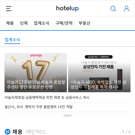
채용
인재
업계소식
구매/견적
부동산
업계소식
야놀자17주년 기념 야놀자 통합발
<야놀자 MRO, 숙박업소 위한 삼
주센터 할인 프로모션 진행
성전자 가전제품 특가 개시>
야놀자제휴점 금융혜택제공 위한 제휴 및 금융서비스 게시
울산시, 피서․행락지 주변 불법행위 19건 적발
더보기
채용
메인박스
1
/
4