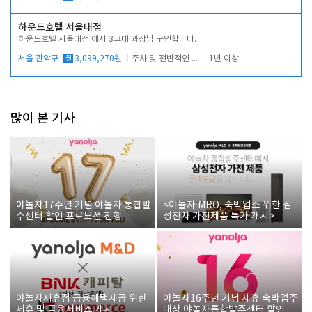
하운드호텔 서울대점
하운드호텔 서울대점 에서 3교대 과장님 구인합니다.
서울 관악구
월
3,099,270원
주차 및 전반적인 당번업무
1년 이상
많이 본 기사
야놀자17주년 기념 야놀자 통합발
<야놀자 MRO, 숙박업소 위한 삼
주센터 할인 프로모션 진행
성전자 가전제품 특가 개시>
야놀자제휴점 금융혜택제공 위한
야놀자16주년 기념 제휴 숙박업주
제휴 및 금융서비스 게시
대상 야놀자통합발주센터 할인쿠