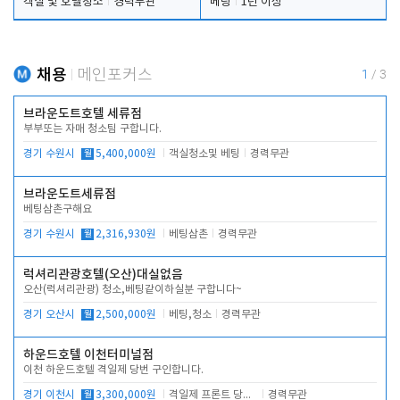
객실 및 호텔청소
경력무관
베팅
1년 이상
채용
메인포커스
1
/
3
브라운도트호텔 세류점
부부또는 자매 청소팀 구합니다.
경기 수원시
월
5,400,000원
객실청소및 베팅
경력무관
브라운도트세류점
베팅삼촌구해요
경기 수원시
월
2,316,930원
베팅삼촌
경력무관
럭셔리관광호텔(오산)대실없음
오산(럭셔리관광) 청소,베팅같이하실분 구합니다~
경기 오산시
월
2,500,000원
베팅,청소
경력무관
하운드호텔 이천터미널점
이천 하운드호텔 격일제 당번 구인합니다.
경기 이천시
월
3,300,000원
격일제 프론트 당번 업무로 주차 및 객실 점검
경력무관