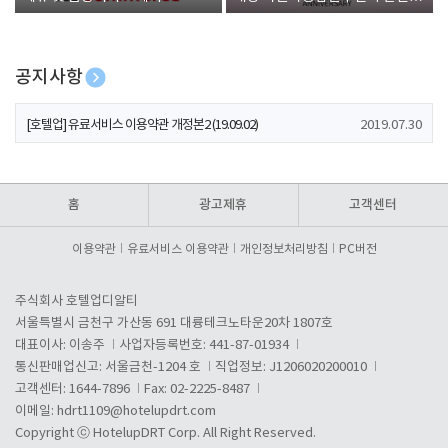
폰 증정
공지사항
[호텔업] 개인정보 처리방침 개정본1 (19.09.02)
2019.07.30
[호텔업] 유료서비스 이용약관 개정본2 (19.09.02)
2019.07.30
[호텔업] 개인정보 처리방침 개정본2 (19.09.02)
2019.07.30
홈
광고제휴
고객센터
이용약관
유료서비스 이용약관
개인정보처리방침
PC버전
주식회사 호텔업디알티
서울특별시 금천구 가산동 691 대륭테크노타운20차 1807호
대표이사: 이송주
사업자등록번호: 441-87-01934
통신판매업신고: 서울금천-1204 호
직업정보: J1206020200010
고객센터: 1644-7896
Fax: 02-2225-8487
이메일:
hdrt1109@hotelupdrt.com
Copyright ⓒ HotelupDRT Corp. All Right Reserved.