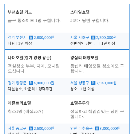
부천호텔 키노
스타일호텔
급구 청소이모 1명 구합니다.
3교대 당번 구합니다.
경기 부천시
월
2,800,000원
서울 서초구
월
2,800,000원
베팅
1년 이상
전반적인 당번업무
1년 이상
나더호텔(경기 양평 용문)
왕십리 태양모텔
객실청소 부부, 자매, 모녀팀
왕십리 태양모텔 청소이모 구
모십니다.
합니다.
경기 양평군
월
4,400,000원
서울 성동구
월
2,940,000원
객실청소, 카운터
경력무관
청소
1년 이상
레몬트리호텔
호텔두루와
청소1명 (객실26개)
성실하고 책임감있는 당번 구
합니다.
서울 종로구
월
2,600,000원
인천 미추홀구
월
3,000,000원