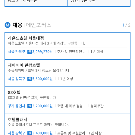
청소 외
경력무관
당번
경력무관
채용
메인포커스
1
/
2
하운드호텔 서울대점
하운드호텔 서울대점 에서 3교대 과장님 구인합니다.
서울 관악구
월
3,099,270원
주차 및 전반적인 당번업무
1년 이상
제이베이 관광호텔
수유제이베이호텔에서 청소팀 모집합니다
서울 강북구
월
5,600,000원
1년 이상
88호텔
88호텔 당번(격일제) 구인합니다
경기 용인시
월
3,200,000원
호텔 내 외부 점검 및 프런트 운영
경력무관
호텔클래시
수유 클래시호텔 프론트 과장님 구합니다.
서울 강북구
월
3,400,000원
프론트 및 객실관리
1년 이상