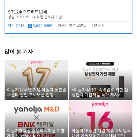
ST124(스트리트124)
성남 스트리트124 격일 근무자 구인
경기 성남시
월
3,600,000원
카운터 및 객실관리 전반
1년 이상
많이 본 기사
야놀자17주년 기념 야놀자 통합발
<야놀자 MRO, 숙박업소 위한 삼
주센터 할인 프로모션 진행
성전자 가전제품 특가 개시>
야놀자제휴점 금융혜택제공 위한
야놀자16주년 기념 제휴 숙박업주
제휴 및 금융서비스 게시
대상 야놀자통합발주센터 할인쿠