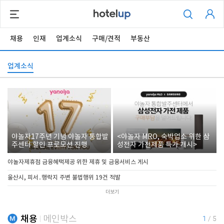
채용
인재
업계소식
구매/견적
부동산
업계소식
야놀자17주년 기념 야놀자 통합발
<야놀자 MRO, 숙박업소 위한 삼
주센터 할인 프로모션 진행
성전자 가전제품 특가 개시>
야놀자제휴점 금융혜택제공 위한 제휴 및 금융서비스 게시
울산시, 피서․행락지 주변 불법행위 19건 적발
더보기
채용
메인박스
1
/
5