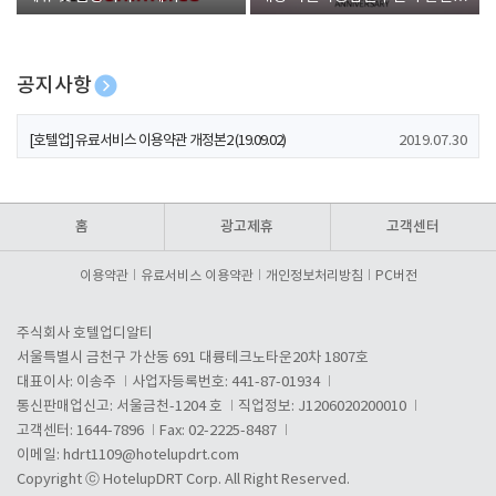
폰 증정
공지사항
[호텔업] 개인정보 처리방침 개정본1 (19.09.02)
2019.07.30
[호텔업] 유료서비스 이용약관 개정본2 (19.09.02)
2019.07.30
[호텔업] 개인정보 처리방침 개정본2 (19.09.02)
2019.07.30
홈
광고제휴
고객센터
이용약관
유료서비스 이용약관
개인정보처리방침
PC버전
주식회사 호텔업디알티
서울특별시 금천구 가산동 691 대륭테크노타운20차 1807호
대표이사: 이송주
사업자등록번호: 441-87-01934
통신판매업신고: 서울금천-1204 호
직업정보: J1206020200010
고객센터: 1644-7896
Fax: 02-2225-8487
이메일:
hdrt1109@hotelupdrt.com
Copyright ⓒ HotelupDRT Corp. All Right Reserved.