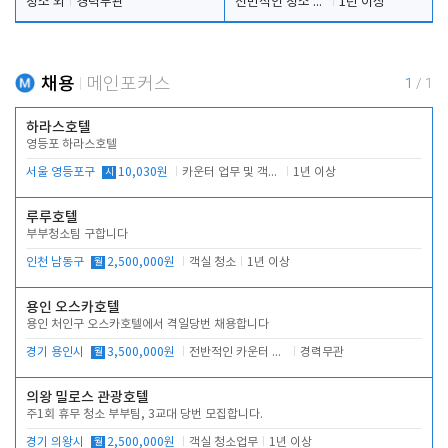
청소 외
경력무관
전반적인 청소 업무(객실청소.객실정리)
1년 이상
채용
메인포커스
1
/
1
하라스호텔
영등포 하라스호텔
서울 영등포구
시
10,030원
카운터 업무 및 객실관리(청소상태 확인, 객실판매)
1년 이상
루루호텔
부부청소팀 구합니다
인천 남동구
월
2,500,000원
객실 청소
1년 이상
용인 오스카호텔
용인 처인구 오스카호텔에서 격일당번 채용합니다
경기 용인시
월
3,500,000원
전반적인 카운터 업무
경력무관
의왕 밀로스 관광호텔
주1회 휴무 청소 부부팀, 3교대 당번 모집합니다.
경기 의왕시
월
2,500,000원
객실 청소업무
1년 이상