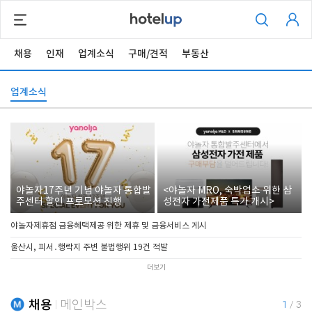
채용
인재
업계소식
구매/견적
부동산
업계소식
야놀자17주년 기념 야놀자 통합발
<야놀자 MRO, 숙박업소 위한 삼
주센터 할인 프로모션 진행
성전자 가전제품 특가 개시>
야놀자제휴점 금융혜택제공 위한 제휴 및 금융서비스 게시
울산시, 피서․행락지 주변 불법행위 19건 적발
더보기
채용
메인박스
1
/
3