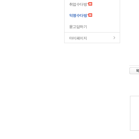
취업수다방
익명수다방
묻고답하기
마이페이지