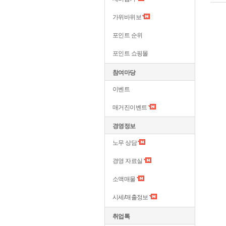
가위바위보
포인트 순위
포인트 쇼핑몰
참여마당
이벤트
매거진이벤트
경영정보
노무 상담
경영 자료실
소액매물
시세/매출정보
취업톡