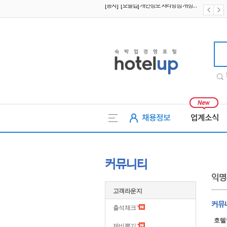
[공지] [호텔업] 유료서비스 이용약관 개정본2 (19.09.02)
[공지] [호텔업] 개인정보 처리방침 개정본2 (19.09.02)
호텔업
채용정보
업계소식
커뮤니티
익명
고객라운지
커뮤니
출석체크
호텔
제비뽑기