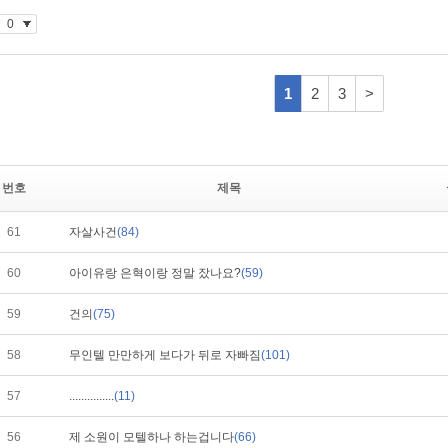
번호
제목
61
자살사건
(84)
60
아이유랑 은혁이랑 정말 잤나요?
(59)
59
건의
(75)
58
무인텔 만만하게 보다가 뒤로 자빠짐
(101)
57
...............
(11)
56
제 소원이 모텔하나 하는겁니다
(66)