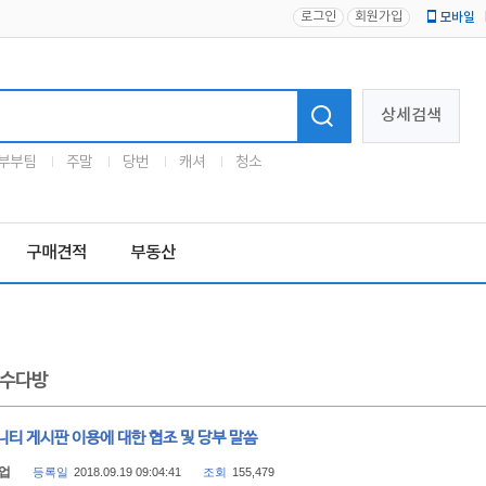
로그인
회원가입
모바일
로고
상세검색
부부팀
주말
당번
캐셔
청소
구매견적
부동산
수다방
티 게시판 이용에 대한 협조 및 당부 말씀
업
등록일
2018.09.19 09:04:41
조회
155,479