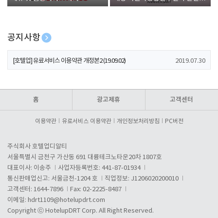
폰 증정
공지사항
[호텔업] 개인정보 처리방침 개정본1 (19.09.02)
2019.07.30
[호텔업] 유료서비스 이용약관 개정본2 (19.09.02)
2019.07.30
[호텔업] 개인정보 처리방침 개정본2 (19.09.02)
2019.07.30
홈
광고제휴
고객센터
이용약관
유료서비스 이용약관
개인정보처리방침
PC버전
주식회사 호텔업디알티
서울특별시 금천구 가산동 691 대륭테크노타운20차 1807호
대표이사: 이송주
사업자등록번호: 441-87-01934
통신판매업신고: 서울금천-1204 호
직업정보: J1206020200010
고객센터: 1644-7896
Fax: 02-2225-8487
이메일:
hdrt1109@hotelupdrt.com
Copyright ⓒ HotelupDRT Corp. All Right Reserved.