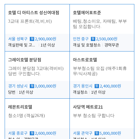
호텔 디 아티스트 성신여대점
호텔에어포트준
3교대 프론트(격,비,비)
베팅,청소이모, 자매팀, 부부
팀 모집합니다.
서울 성북구
월
2,900,000원
인천 중구
월
2,500,000원
객실판매 및 고객응대
1년 이상
객실 및 호텔청소
경력무관
그레이호텔 분당점
아스트로호텔
그레이 분당점 3교대(격비비)
부부청소팀 모집 (매주1회휴
당번 구인합니다.
무/식사제공)
경기 성남시
월
3,000,000원
경기 용인시
월
2,400,000원
당번
1년 이상
객실청소
1년 이상
레몬트리호텔
사당역 메트로21
청소1명 (객실26개)
부부 청소팀 구합니다
서울 종로구
월
2,600,000원
서울 관악구
월
5,800,000원