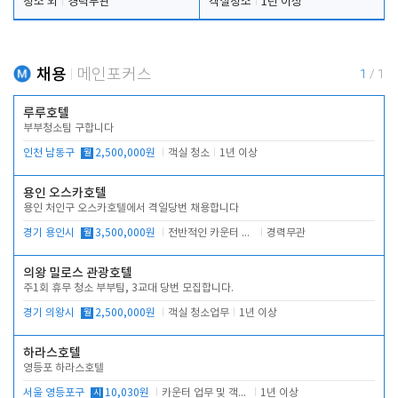
청소 외
경력무관
객실청소
1년 이상
채용
메인포커스
1
/
1
루루호텔
부부청소팀 구합니다
인천 남동구
월
2,500,000원
객실 청소
1년 이상
용인 오스카호텔
용인 처인구 오스카호텔에서 격일당번 채용합니다
경기 용인시
월
3,500,000원
전반적인 카운터 업무
경력무관
의왕 밀로스 관광호텔
주1회 휴무 청소 부부팀, 3교대 당번 모집합니다.
경기 의왕시
월
2,500,000원
객실 청소업무
1년 이상
하라스호텔
영등포 하라스호텔
서울 영등포구
시
10,030원
카운터 업무 및 객실관리(청소상태 확인, 객실판매)
1년 이상