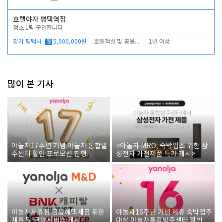
호텔야자 평택역점
청소 1팀 구인합니다
경기 평택시
월
5,000,000원
호텔객실 및 공용시설 청소 관리
1년 이상
많이 본 기사
야놀자17주년 기념 야놀자 통합발
<야놀자 MRO, 숙박업소 위한 삼
주센터 할인 프로모션 진행
성전자 가전제품 특가 개시>
야놀자제휴점 금융혜택제공 위한
야놀자16주년 기념 제휴 숙박업주
제휴 및 금융서비스 게시
대상 야놀자통합발주센터 할인쿠