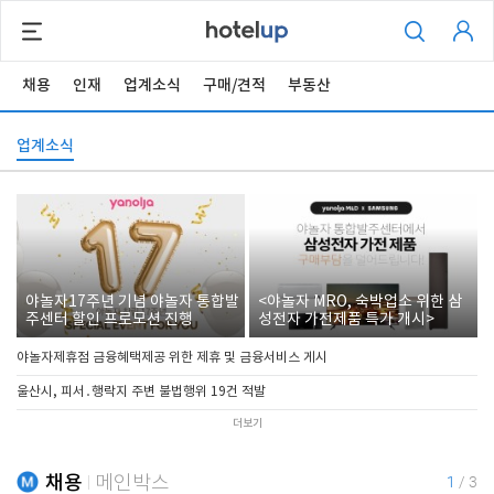
채용
인재
업계소식
구매/견적
부동산
업계소식
야놀자17주년 기념 야놀자 통합발
<야놀자 MRO, 숙박업소 위한 삼
주센터 할인 프로모션 진행
성전자 가전제품 특가 개시>
야놀자제휴점 금융혜택제공 위한 제휴 및 금융서비스 게시
울산시, 피서․행락지 주변 불법행위 19건 적발
더보기
채용
메인박스
1
/
3