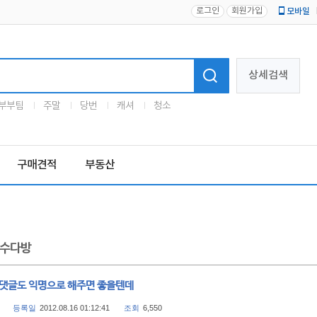
로그인
회원가입
모바일
로고
상세검색
부부팀
주말
당번
캐셔
청소
구매견적
부동산
수다방
 댓글도 익명으로 해주면 좋을텐데
등록일
2012.08.16 01:12:41
조회
6,550