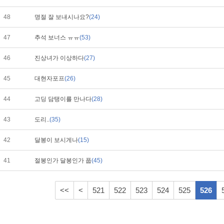
48
명절 잘 보내시나요?
(24)
47
추석 보너스 ㅠㅠ
(53)
46
진상녀가 이상하다
(27)
45
대현자포프
(26)
44
고딩 담탱이를 만나다
(28)
43
도리..
(35)
42
달봉이 보시게나
(15)
41
절봉인가 달봉인가 풉
(45)
<<
<
521
522
523
524
525
526