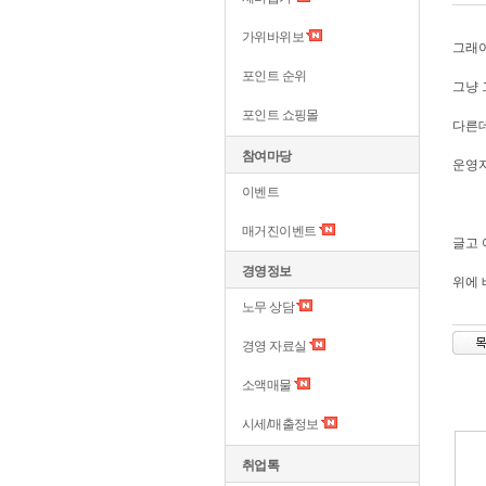
가위바위보
그래야
포인트 순위
그냥 
포인트 쇼핑몰
다른데
참여마당
운영자
이벤트
매거진이벤트
글고 
경영정보
위에 
노무 상담
경영 자료실
소액매물
시세/매출정보
취업톡