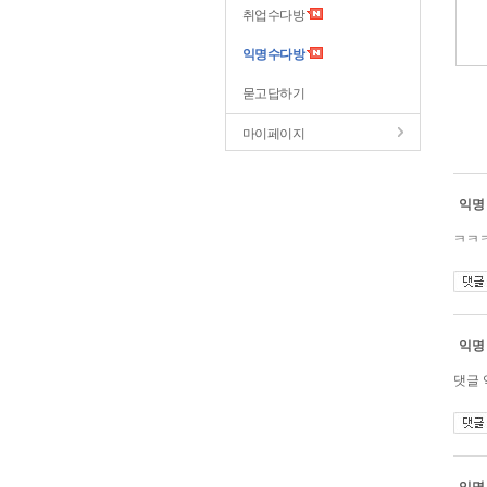
취업수다방
익명수다방
묻고답하기
마이페이지