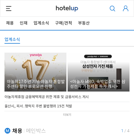
채용
인재
업계소식
구매/견적
부동산
업계소식
야놀자17주년 기념 야놀자 통합발
<야놀자 MRO, 숙박업소 위한 삼
주센터 할인 프로모션 진행
성전자 가전제품 특가 개시>
야놀자제휴점 금융혜택제공 위한 제휴 및 금융서비스 게시
울산시, 피서․행락지 주변 불법행위 19건 적발
더보기
채용
메인박스
1
/
4