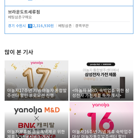
브라운도트세류점
베팅삼촌구해요
경기 수원시
월
2,316,930원
베팅삼촌
경력무관
많이 본 기사
야놀자17주년 기념 야놀자 통합발
<야놀자 MRO, 숙박업소 위한 삼
주센터 할인 프로모션 진행
성전자 가전제품 특가 개시>
야놀자제휴점 금융혜택제공 위한
야놀자16주년 기념 제휴 숙박업주
제휴 및 금융서비스 게시
대상 야놀자통합발주센터 할인쿠