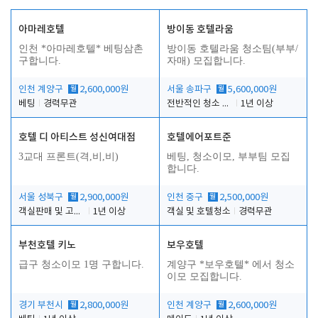
아마레호텔
방이동 호텔라움
인천 *아마레호텔* 베팅삼촌
방이동 호텔라움 청소팀(부부/
구합니다.
자매) 모집합니다.
인천 계양구
월
2,600,000원
서울 송파구
월
5,600,000원
베팅
경력무관
전반적인 청소 업무(객실청소.객실정리)
1년 이상
호텔 디 아티스트 성신여대점
호텔에어포트준
3교대 프론트(격,비,비)
베팅, 청소이모, 부부팀 모집
합니다.
서울 성북구
월
2,900,000원
인천 중구
월
2,500,000원
객실판매 및 고객응대
1년 이상
객실 및 호텔청소
경력무관
부천호텔 키노
보우호텔
급구 청소이모 1명 구합니다.
계양구 *보우호텔* 에서 청소
이모 모집합니다.
경기 부천시
월
2,800,000원
인천 계양구
월
2,600,000원