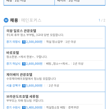
베팅
1년 이상
메이드
1년 이상
채용
메인포커스
1
/
2
의왕 밀로스 관광호텔
주1회 휴무 청소 부부팀, 3교대 당번 모집합니다.
경기 의왕시
월
2,500,000원
객실 청소업무
1년 이상
바로호텔
청소한분..<캐셔 한분>.. 구합니다.
경기 하남시
월
2,600,000원
베팅.,청소<<캐셔 모셔봅니다.
1년 이상
제이베이 관광호텔
수유제이베이호텔에서 청소팀 모집합니다
서울 강북구
월
5,600,000원
1년 이상
브라운도트호텔 세류점
부부또는 자매 청소팀 구합니다.
경기 수원시
월
5,400,000원
객실청소및 베팅
경력무관