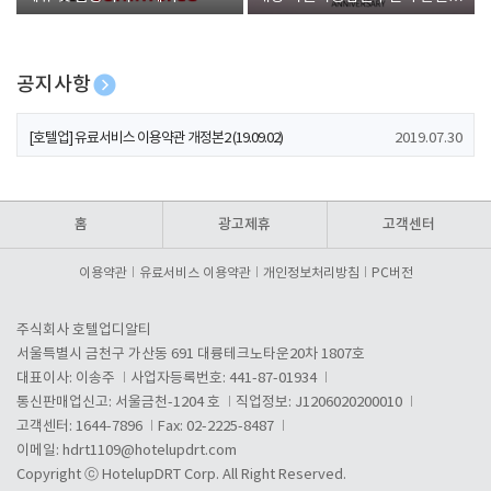
폰 증정
공지사항
[호텔업] 개인정보 처리방침 개정본1 (19.09.02)
2019.07.30
[호텔업] 유료서비스 이용약관 개정본2 (19.09.02)
2019.07.30
[호텔업] 개인정보 처리방침 개정본2 (19.09.02)
2019.07.30
홈
광고제휴
고객센터
이용약관
유료서비스 이용약관
개인정보처리방침
PC버전
주식회사 호텔업디알티
서울특별시 금천구 가산동 691 대륭테크노타운20차 1807호
대표이사: 이송주
사업자등록번호: 441-87-01934
통신판매업신고: 서울금천-1204 호
직업정보: J1206020200010
고객센터: 1644-7896
Fax: 02-2225-8487
이메일:
hdrt1109@hotelupdrt.com
Copyright ⓒ HotelupDRT Corp. All Right Reserved.