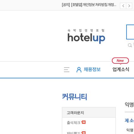
[공지] [호텔업] 유료서비스 이용약관 개정본2 (19.09.02)
[공지] [호텔업] 개인정보 처리방침 개정본2 (19.09.02)
호텔업
채용정보
업계소식
커뮤니티
익명
고객라운지
제 
출석체크
익명
제비뽑기