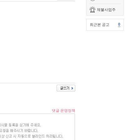
체불사업주
0
최근본 공고