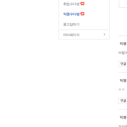
취업수다방
익명수다방
묻고답하기
마이페이지