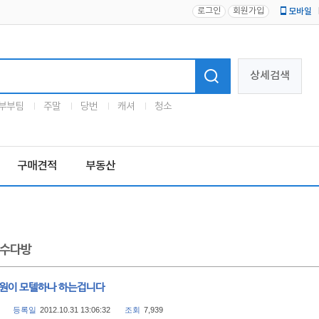
로그인
회원가입
모바일
로고
상세검색
부부팀
주말
당번
캐셔
청소
구매견적
부동산
수다방
소원이 모텔하나 하는겁니다
등록일
2012.10.31 13:06:32
조회
7,939