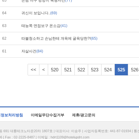
65
손님 야구 방망이 폭행사건
(77)
64
귀신이 보입니다..
(69)
63
태능쪽 면접보구 온소감
(41)
62
따블청소하고 손님한테 개욕에 굴욕당한?!
(65)
61
자살사건
(84)
<<
<
520
521
522
523
524
525
526
인정보처리방침
이메일무단수집거부
제휴/광고문의
1 대륭테크노타운20차 1807호 | 대표이사: 이송주 | 사업자등록번호: 441-87-01934 | 
| Fax : 02-2225-8487 | 이메일 :
hdrt1109@hotelupdrt.com