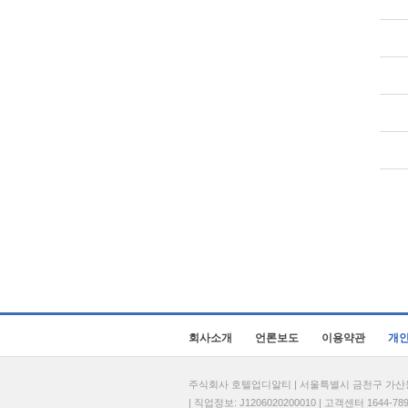
회사소개
언론보도
이용약관
개
주식회사 호텔업디알티 | 서울특별시 금천구 가산동 69
| 직업정보: J1206020200010 | 고객센터 1644-7896 