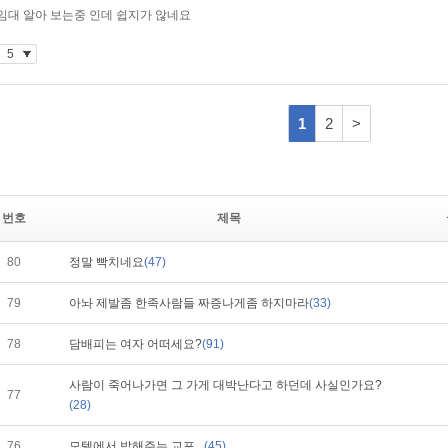
번호
제목
80
정말 빡치네요
(47)
79
아놔 제발좀 한족사람들 짜증나게좀 하지마라
(33)
78
담배피는 여자 어떠세요?
(91)
사람이 죽어나가면 그 가게 대박난다고 하던데 사실인가요?
77
(28)
76
모텔에서 밥해주는 교포...
(45)