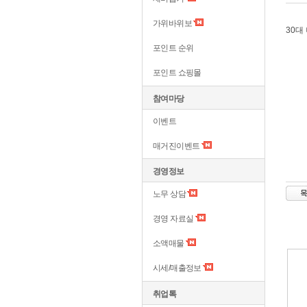
가위바위보
30대
포인트 순위
포인트 쇼핑몰
참여마당
이벤트
매거진이벤트
경영정보
노무 상담
경영 자료실
소액매물
시세/매출정보
취업톡