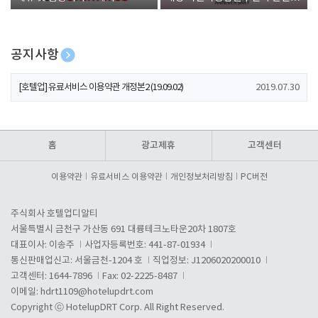
폰 증정
공지사항
[호텔업] 개인정보 처리방침 개정본1 (19.09.02)
2019.07.30
[호텔업] 유료서비스 이용약관 개정본2 (19.09.02)
2019.07.30
[호텔업] 개인정보 처리방침 개정본2 (19.09.02)
2019.07.30
홈
광고제휴
고객센터
이용약관
유료서비스 이용약관
개인정보처리방침
PC버전
주식회사 호텔업디알티
서울특별시 금천구 가산동 691 대륭테크노타운20차 1807호
대표이사: 이송주
사업자등록번호: 441-87-01934
통신판매업신고: 서울금천-1204 호
직업정보: J1206020200010
고객센터: 1644-7896
Fax: 02-2225-8487
이메일:
hdrt1109@hotelupdrt.com
Copyright ⓒ HotelupDRT Corp. All Right Reserved.