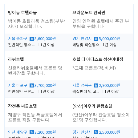
방이동 호텔라움
브라운도트 인덕원
방이동 호텔라움 청소팀(부부/
안양 인덕원 호텔에서 주간 부
자매) 모집합니다.
부팀을 구합니다
서울 송파구
월
5,600,000원
경기 안양시
월
5,000,000원
전반적인 청소 업무(객실청소.객실정리)
1년 이상
베팅및 객실청소
1년 이상
라뉘호텔
호텔 디 아티스트 성신여대점
신촌라뉘호텔에서 프론트 당
3교대 프론트(격,비,비)
번과장을 구합니다.
서울 마포구
월
3,700,000원
서울 성북구
월
2,900,000원
전반적인 프론트 당번업무
1년 이상
객실판매 및 고객응대
1년 이상
작전동 써클호텔
(안산)아우라 관광호텔
계양구 작전동 써클호텔에서
(안산)아우라 관광호텔 청소이
프론트 직원 구합니다.
모1명 구인합니다.
인천 계양구
월
3,200,000원
경기 안산시
월
2,500,000원