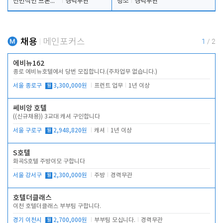
전반적인 프론트 업무
경력무관
청소
경력무관
채용
메인포커스
1
/
2
에비뉴162
종로 에비뉴호텔에서 당번 모집합니다.(주차업무 없습니다.)
서울 종로구
월
3,300,000원
프런트 업무
1년 이상
쎄비앙 호텔
((신규채용)) 3교대 캐셔 구인합니다
서울 구로구
월
2,948,820원
캐셔
1년 이상
S호텔
화곡S호텔 주방이모 구합니다
서울 강서구
월
2,300,000원
주방
경력무관
호텔더클래스
이천 호텔더클래스 부부팀 구합니다.
경기 이천시
월
2,700,000원
부부팀 모십니다.
경력무관