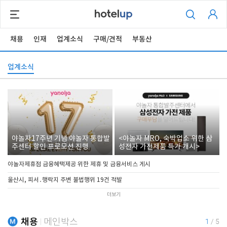
채용
인재
업계소식
구매/견적
부동산
업계소식
야놀자17주년 기념 야놀자 통합발
<야놀자 MRO, 숙박업소 위한 삼
주센터 할인 프로모션 진행
성전자 가전제품 특가 개시>
야놀자제휴점 금융혜택제공 위한 제휴 및 금융서비스 게시
울산시, 피서․행락지 주변 불법행위 19건 적발
더보기
채용
메인박스
1
/
5