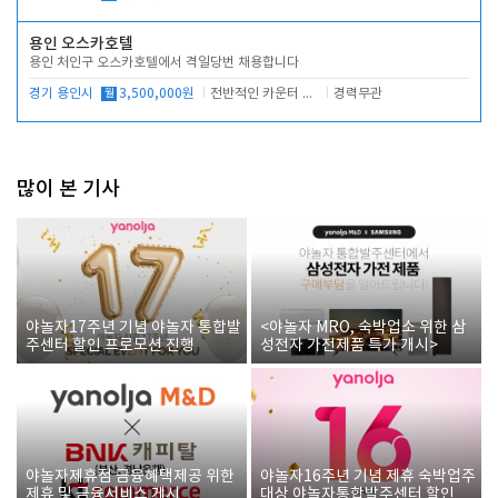
용인 오스카호텔
용인 처인구 오스카호텔에서 격일당번 채용합니다
경기 용인시
월
3,500,000원
전반적인 카운터 업무
경력무관
많이 본 기사
야놀자17주년 기념 야놀자 통합발
<야놀자 MRO, 숙박업소 위한 삼
주센터 할인 프로모션 진행
성전자 가전제품 특가 개시>
야놀자제휴점 금융혜택제공 위한
야놀자16주년 기념 제휴 숙박업주
제휴 및 금융서비스 게시
대상 야놀자통합발주센터 할인쿠