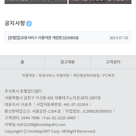
폰 증정
공지사항
[호텔업] 개인정보 처리방침 개정본1 (19.09.02)
2019.07.30
[호텔업] 유료서비스 이용약관 개정본2 (19.09.02)
2019.07.30
[호텔업] 개인정보 처리방침 개정본2 (19.09.02)
2019.07.30
홈
광고제휴
고객센터
이용약관
유료서비스 이용약관
개인정보처리방침
PC버전
주식회사 호텔업디알티
서울특별시 금천구 가산동 691 대륭테크노타운20차 1807호
대표이사: 이송주
사업자등록번호: 441-87-01934
통신판매업신고: 서울금천-1204 호
직업정보: J1206020200010
고객센터: 1644-7896
Fax: 02-2225-8487
이메일:
hdrt1109@hotelupdrt.com
Copyright ⓒ HotelupDRT Corp. All Right Reserved.