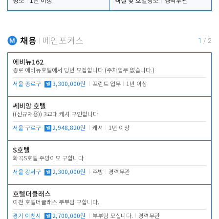
청소
1년 이상
객실 및 호텔청소
경력무관
채용
메인포커스
1
/
2
에비뉴162
종로 에비뉴호텔에서 당번 모집합니다.(주차업무 없습니다.)
서울 종로구
월
3,300,000원
프런트 업무
1년 이상
쎄비앙 호텔
((신규채용)) 3교대 캐셔 구인합니다
서울 구로구
월
2,948,820원
캐셔
1년 이상
S호텔
화곡S호텔 주방이모 구합니다
서울 강서구
월
2,300,000원
주방
경력무관
호텔더클래스
이천 호텔더클래스 부부팀 구합니다.
경기 이천시
월
2,700,000원
부부팀 모십니다.
경력무관