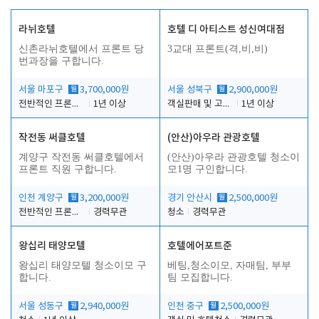
라뉘호텔
호텔 디 아티스트 성신여대점
신촌라뉘호텔에서 프론트 당
3교대 프론트(격,비,비)
번과장을 구합니다.
서울 마포구
월
3,700,000원
서울 성북구
월
2,900,000원
전반적인 프론트 당번업무
1년 이상
객실판매 및 고객응대
1년 이상
작전동 써클호텔
(안산)아우라 관광호텔
계양구 작전동 써클호텔에서
(안산)아우라 관광호텔 청소이
프론트 직원 구합니다.
모1명 구인합니다.
인천 계양구
월
3,200,000원
경기 안산시
월
2,500,000원
전반적인 프론트 업무
경력무관
청소
경력무관
왕십리 태양모텔
호텔에어포트준
왕십리 태양모텔 청소이모 구
베팅,청소이모, 자매팀, 부부
합니다.
팀 모집합니다.
서울 성동구
월
2,940,000원
인천 중구
월
2,500,000원