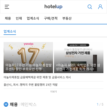
채용
인재
업계소식
구매/견적
부동산
업계소식
야놀자17주년 기념 야놀자 통합발
<야놀자 MRO, 숙박업소 위한 삼
주센터 할인 프로모션 진행
성전자 가전제품 특가 개시>
야놀자제휴점 금융혜택제공 위한 제휴 및 금융서비스 게시
울산시, 피서․행락지 주변 불법행위 19건 적발
더보기
채용
메인박스
1
/
5