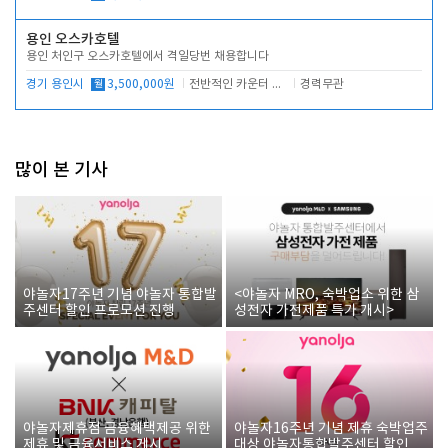
용인 오스카호텔
용인 처인구 오스카호텔에서 격일당번 채용합니다
경기 용인시
월
3,500,000원
전반적인 카운터 업무
경력무관
많이 본 기사
야놀자17주년 기념 야놀자 통합발
<야놀자 MRO, 숙박업소 위한 삼
주센터 할인 프로모션 진행
성전자 가전제품 특가 개시>
야놀자제휴점 금융혜택제공 위한
야놀자16주년 기념 제휴 숙박업주
제휴 및 금융서비스 게시
대상 야놀자통합발주센터 할인쿠