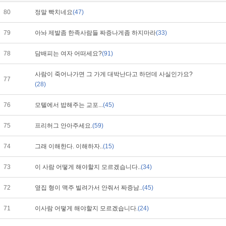
80
정말 빡치네요
(47)
79
아놔 제발좀 한족사람들 짜증나게좀 하지마라
(33)
78
담배피는 여자 어떠세요?
(91)
사람이 죽어나가면 그 가게 대박난다고 하던데 사실인가요?
77
(28)
76
모텔에서 밥해주는 교포...
(45)
75
프리허그 안아주세요.
(59)
74
그래 이해한다. 이해하자..
(15)
73
이 사람 어떻게 해야할지 모르겠습니다..
(34)
72
옆집 형이 맥주 빌려가서 안줘서 짜증남..
(45)
71
이사람 어떻게 해야할지 모르겠습니다.
(24)