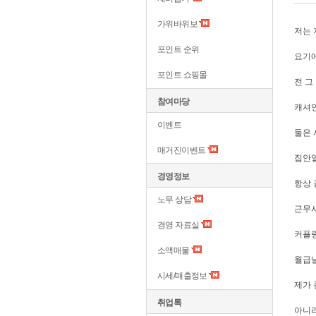
가위바위보
저는 
포인트 순위
요기에
포인트 쇼핑몰
전 그
참여마당
캐셔
이벤트
둘은 
매거진이벤트
집안
경영정보
항상 
노무 상담
근무시
경영 자료실
커플링
소액매물
월급
시세/매출정보
제가 
취업톡
아니