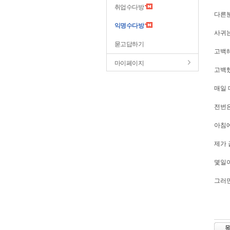
취업수다방
다른
익명수다방
사귀는
묻고답하기
고백
마이페이지
고백했
매일 
전번은
아침
제가 
몇일
그러면