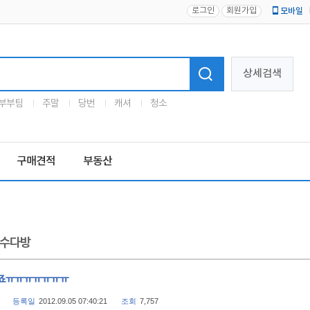
로그인
회원가입
모바일
로고
상세검색
부부팀
주말
당번
캐셔
청소
구매견적
부동산
수다방
죠ㅠㅠㅠㅠㅠㅠㅠ
등록일
2012.09.05 07:40:21
조회
7,757