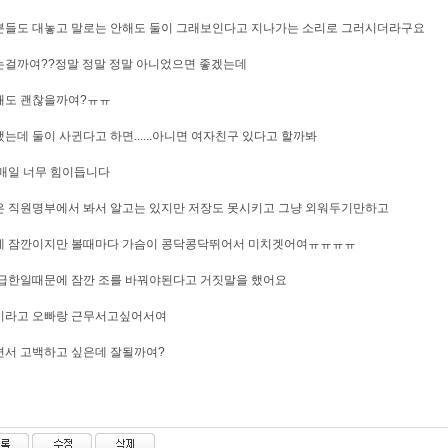
분들도 대놓고 말로는 안해도 둘이 그래보인다고 지나가는 소리로 그러시더라구요
걸까여??정말 정말 정말 아니었으면 좋겠는데
해도 괜찮을까여?ㅠㅠ
는데 둘이 사귄다고 하면......아니면 여자친구 있다고 할까봐
매일 너무 힘이듭니다
 직원명부에서 봐서 알고는 있지만 저장도 못시키고 그냥 외워두기만하고
에 잠깐이지만 볼때마다 가슴이 콩닥콩닥뛰어서 미치겟어여ㅠㅠㅠㅠ
급한일때문에 잠깐 조를 바꿔야된다고 거짓말을 했어요
이라고 오빠랑 근무서고싶어서여
서 고백하고 싶은데 잘될까여?