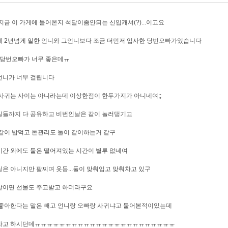
지금 이 가게에 들어온지 석달이좀안되는 신입캐셔(?)...이고요
 2년넘게 일한 언니와 그언니보다 조금 더먼저 입사한 당번오빠가있습니다
 당번오빠가 너무 좋은데ㅠ
언니가 너무 걸립니다
사귀는 사이는 아니라는데 이상한점이 한두가지가 아니네여;;
일들까지 다 공유하고 비번인날은 같이 놀러댕기고
같이 밥먹고 돈관리도 둘이 같이하는거 같구
간 외에도 둘은 떨어져있는 시간이 별루 없네여
은 아니지만 팔찌며 옷등...둘이 맞춰입고 맞춰차고 있구
날이면 선물도 주고받고 하더라구요
좋아한다는 말은 빼고 언니랑 오빠랑 사귀냐고 물어본적이있는데
라고 하시던데ㅠㅠㅠㅠㅠㅠㅠㅠㅠㅠㅠㅠㅠㅠㅠㅠㅠㅠㅠㅠㅠㅠㅠ