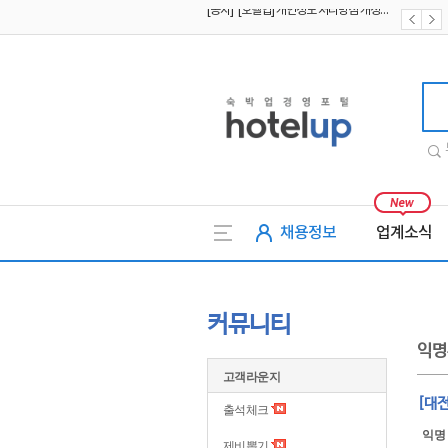
[공지] [호텔업] 유료서비스 이용약관 개정본2 (19.09.02)
[공지] [호텔업] 개인정보 처리방침 개정본2 (19.09.02)
호텔업
채용정보
업계소식
커뮤니티
익명
고객라운지
[대
출석체크
익명
제비뽑기