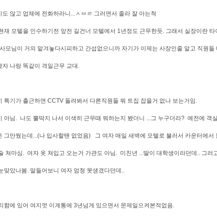
도 않고 업체에 전화하라니...ㅅㅂㄹ 그러면서 졸라 잘 아는척
현재 모텔을 인수하기전 앞전 길건너 모텔에서 1년정도 근무한듯. 그래서 실장이란 
 사모님이 거의 맡겨놓다시피하고 간섭없으니까 자기가 이제는 사장인줄 알고 직원들 
자 나랑 똑같이 격일근무 교대.
 특기가 출근하면 CCTV 돌려봐서 다른직원들 뭐 트집 잡을거 없나 보는거임.
 아님. 나도 뿔딱지 나서 이색히 근무때 뭐하는지 봤더니 ...그 누구더라? 예전에 
 그만뒀는데...(나 입사할땐 없었음) 그 여자 매일 새벽에 모텔로 불러서 카운터에서
술 쳐마심. 여자 옷 쳐입고 오는거 가관도 아님. 미친년 ...딸이 대학생이라던데.. 그러
눈맞았나봄. 말들어보니 여자 엄청 못생겼다던데..
리함에 있어 여지껏 이계통에 3년넘게 있으면서 문제일으켜본적없음.