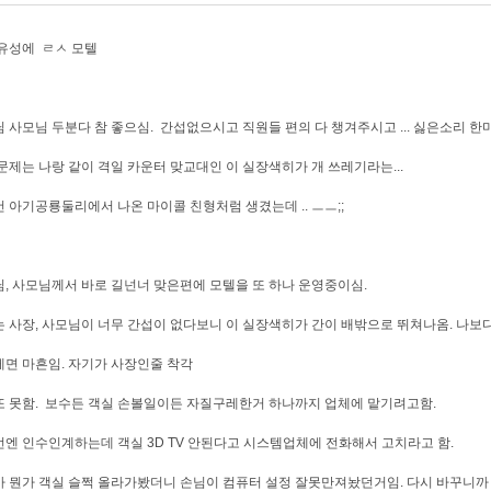
유성에 ㄹㅅ 모텔
 사모님 두분다 참 좋으심. 간섭없으시고 직원들 편의 다 챙겨주시고 ... 싫은소리 한마
문제는 나랑 같이 격일 카운터 맞교대인 이 실장색히가 개 쓰레기라는...
 아기공룡둘리에서 나온 마이콜 친형처럼 생겼는데 .. ㅡㅡ;;
, 사모님께서 바로 길넌너 맞은편에 모텔을 또 하나 운영중이심.
 사장, 사모님이 너무 간섭이 없다보니 이 실장색히가 간이 배밖으로 뛰쳐나옴. 나보
면 마흔임. 자기가 사장인줄 착각
 못함. 보수든 객실 손볼일이든 자질구레한거 하나까지 업체에 맡기려고함.
엔 인수인계하는데 객실 3D TV 안된다고 시스템업체에 전화해서 고치라고 함.
 뭔가 객실 슬쩍 올라가봤더니 손님이 컴퓨터 설정 잘못만져놨던거임. 다시 바꾸니까 