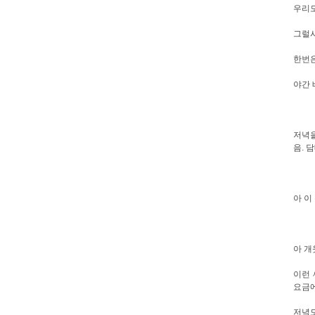
우리모
그럴시
한번은
야간 
저녁을
음. 
아 이
아 개
이런 
요금에
저녁도