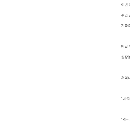
이번 
주간 
지출로
담날 
실장놈
쳐먹냐
" 사
" 아~