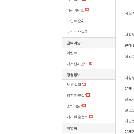
가위바위보
대전 
포인트 순위
포인트 쇼핑몰
사장님
참여마당
근데 
이벤트
생긴건
매거진이벤트
경영정보
사장님
노무 상담
문제는
경영 자료실
낼모레
소액매물
일조또
시세/매출정보
지난번
취업톡
문제가