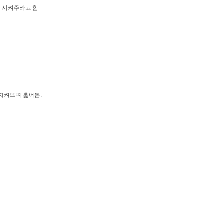
을 시켜주라고 함
 치켜뜨며 훑어봄.