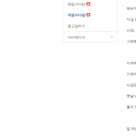
취업수다방
해보지
익명수다방
지금 
묻고답하기
사장,
마이페이지
그래봤
이색히
가관이
지금은
맨날 
둘이 
일 처