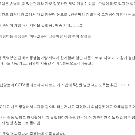
텔은 손님이 좀 있는편이라 자칫 잘못하면 저녁 거를수 있음 . 주방이 따로 있지만 
간도 없거니와 그래서 매일 카운터 돈으로 5천원짜리 김밥천국 그거넘어가면 내돈 
 손님이 개많아서 저녁을 걸렀음 . 짜증 지대.. ㅡㅡ;;
배팅하는 동생놈이 하나있는데 그놈이랑 나랑 죽이 잘맞음.
 못먹었던 관계로 동생놈이랑 새벽에 한가할때 일단 내돈으로 뭐 사먹고 아침에 정산
담배라도 사필려고.. 당연히 지출엔 식비 5천원으로적어놓고..
 십알놈이 CCTV 돌려보더니 나보고 왜 지갑에 5천원 넣었냐고 도둑놈 취급 ㅋㅋ
웃기고 너무 황당해서 ...지금 뭔소리 하는거냐고 따졌더니 의심할짓이고 오해받을 짓이라
ㅆㅂ 죽통 날리고 명치끝에 니킥 날릴라다가 꾹참았는데 더 가관인건 야놀자 회원 현
서 삥땅 친놈으로 몰아감.
 못먹고 짜증나서 죽겠는데 도둑놈이라니...