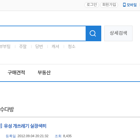
로그인
회원가입
모바일
로고
상세검색
부부팀
주말
당번
캐셔
청소
구매견적
부동산
수다방
전] 유성 개쓰레기 실장색히
등록일
2012.09.04 20:21:32
조회
8,435