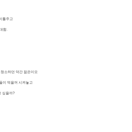
타이틀주고
대함.
객실청소하던 약간 젊은이모
 둘이 먹을꺼 시켜놓고
고 싶을까?