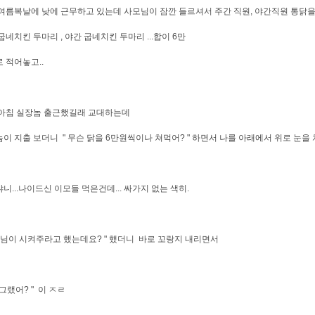
여름복날에 낮에 근무하고 있는데 사모님이 잠깐 들르셔서 주간 직원, 야간직원 통닭
굽네치킨 두마리 , 야간 굽네치킨 두마리 ...합이 6만
 적어놓고..
아침 실장놈 출근했길래 교대하는데
이 지출 보더니 " 무슨 닭을 6만원씩이나 쳐먹어? " 하면서 나를 아래에서 위로 눈을
니...나이드신 이모들 먹은건데... 싸가지 없는 색히.
모님이 시켜주라고 했는데요? " 했더니 바로 꼬랑지 내리면서
 그랬어? " 이 ㅈㄹ