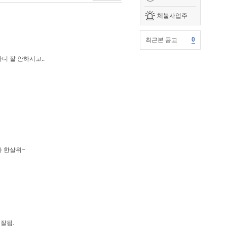
체불사업주
0
최근본 공고
디 잘 안하시고..
다 한살위~
잘됨.