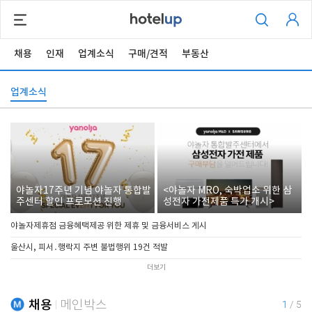
채용
인재
업계소식
구매/견적
부동산
업계소식
야놀자17주년 기념 야놀자 통합발
<야놀자 MRO, 숙박업소 위한 삼
주센터 할인 프로모션 진행
성전자 가전제품 특가 개시>
야놀자제휴점 금융혜택제공 위한 제휴 및 금융서비스 게시
울산시, 피서․행락지 주변 불법행위 19건 적발
더보기
채용
메인박스
1
/
5