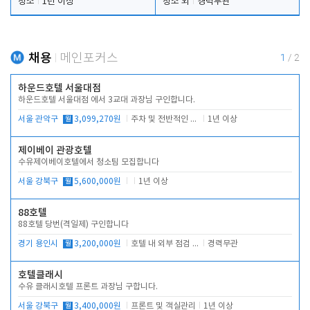
청소
1년 이상
청소 외
경력무관
채용
메인포커스
1
/
2
하운드호텔 서울대점
하운드호텔 서울대점 에서 3교대 과장님 구인합니다.
서울 관악구
월
3,099,270원
주차 및 전반적인 당번업무
1년 이상
제이베이 관광호텔
수유제이베이호텔에서 청소팀 모집합니다
서울 강북구
월
5,600,000원
1년 이상
88호텔
88호텔 당번(격일제) 구인합니다
경기 용인시
월
3,200,000원
호텔 내 외부 점검 및 프런트 운영
경력무관
호텔클래시
수유 클래시호텔 프론트 과장님 구합니다.
서울 강북구
월
3,400,000원
프론트 및 객실관리
1년 이상