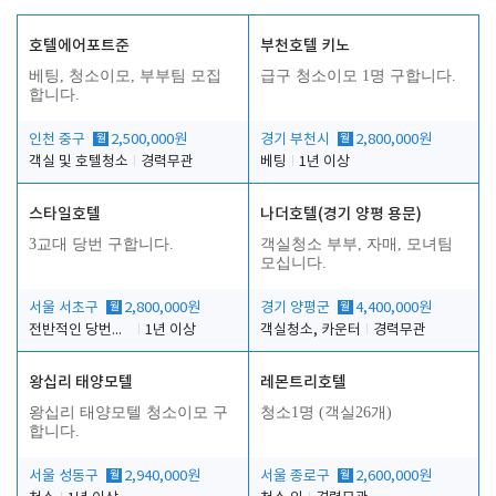
호텔에어포트준
부천호텔 키노
베팅, 청소이모, 부부팀 모집
급구 청소이모 1명 구합니다.
합니다.
인천 중구
월
2,500,000원
경기 부천시
월
2,800,000원
객실 및 호텔청소
경력무관
베팅
1년 이상
스타일호텔
나더호텔(경기 양평 용문)
3교대 당번 구합니다.
객실청소 부부, 자매, 모녀팀
모십니다.
서울 서초구
월
2,800,000원
경기 양평군
월
4,400,000원
전반적인 당번업무
1년 이상
객실청소, 카운터
경력무관
왕십리 태양모텔
레몬트리호텔
왕십리 태양모텔 청소이모 구
청소1명 (객실26개)
합니다.
서울 성동구
월
2,940,000원
서울 종로구
월
2,600,000원