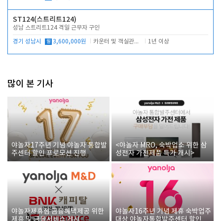
ST124(스트리트124)
성남 스트리트124 격일 근무자 구인
경기 성남시
월
3,600,000원
카운터 및 객실관리 전반
1년 이상
많이 본 기사
야놀자17주년 기념 야놀자 통합발
<야놀자 MRO, 숙박업소 위한 삼
주센터 할인 프로모션 진행
성전자 가전제품 특가 개시>
야놀자제휴점 금융혜택제공 위한
야놀자16주년 기념 제휴 숙박업주
제휴 및 금융서비스 게시
대상 야놀자통합발주센터 할인쿠