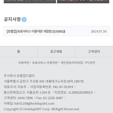
폰 증정
공지사항
[호텔업] 개인정보 처리방침 개정본1 (19.09.02)
2019.07.30
[호텔업] 유료서비스 이용약관 개정본2 (19.09.02)
2019.07.30
[호텔업] 개인정보 처리방침 개정본2 (19.09.02)
2019.07.30
홈
광고제휴
고객센터
이용약관
유료서비스 이용약관
개인정보처리방침
PC버전
주식회사 호텔업디알티
서울특별시 금천구 가산동 691 대륭테크노타운20차 1807호
대표이사: 이송주
사업자등록번호: 441-87-01934
통신판매업신고: 서울금천-1204 호
직업정보: J1206020200010
고객센터: 1644-7896
Fax: 02-2225-8487
이메일:
hdrt1109@hotelupdrt.com
Copyright ⓒ HotelupDRT Corp. All Right Reserved.