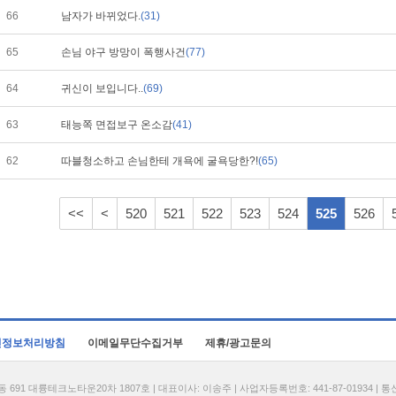
66
남자가 바뀌었다.
(31)
65
손님 야구 방망이 폭행사건
(77)
64
귀신이 보입니다..
(69)
63
태능쪽 면접보구 온소감
(41)
62
따블청소하고 손님한테 개욕에 굴욕당한?!
(65)
<<
<
520
521
522
523
524
525
526
인정보처리방침
이메일무단수집거부
제휴/광고문의
1 대륭테크노타운20차 1807호 | 대표이사: 이송주 | 사업자등록번호: 441-87-01934 | 