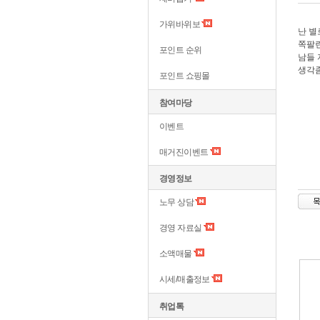
가위바위보
난 별
쪽팔린
포인트 순위
남들 
생각좀
포인트 쇼핑몰
참여마당
이벤트
매거진이벤트
경영정보
노무 상담
경영 자료실
소액매물
시세/매출정보
취업톡