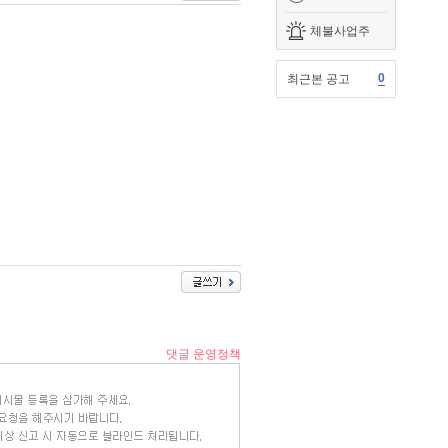
체불사업주
0
최근본 공고