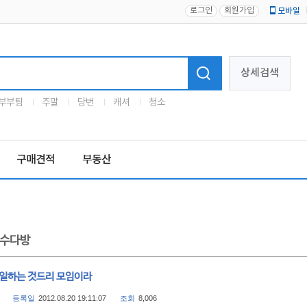
로그인
회원가입
모바일
로고
상세검색
부부팀
주말
당번
캐셔
청소
구매견적
부동산
수다방
 일하는 것드리 모임이라
등록일
2012.08.20 19:11:07
조회
8,006