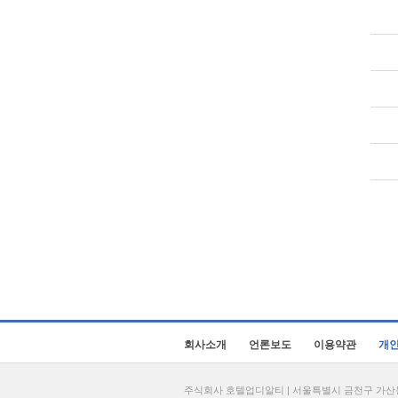
회사소개
언론보도
이용약관
개
주식회사 호텔업디알티 | 서울특별시 금천구 가산동 69