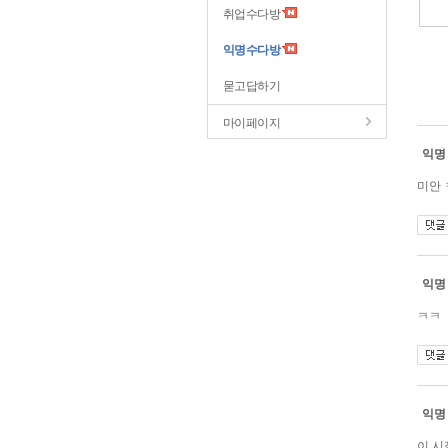
취업수다방
익명수다방
묻고답하기
마이페이지