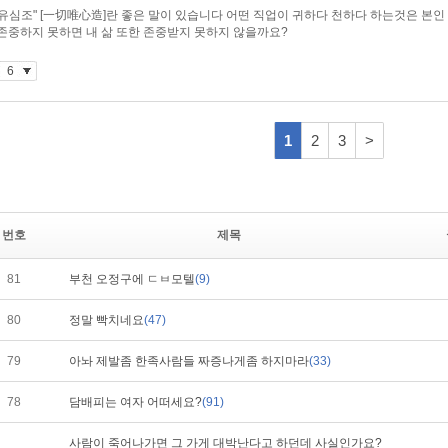
번호
제목
81
부천 오정구에 ㄷㅂ모텔
(9)
80
정말 빡치네요
(47)
79
아놔 제발좀 한족사람들 짜증나게좀 하지마라
(33)
78
담배피는 여자 어떠세요?
(91)
사람이 죽어나가면 그 가게 대박난다고 하던데 사실인가요?