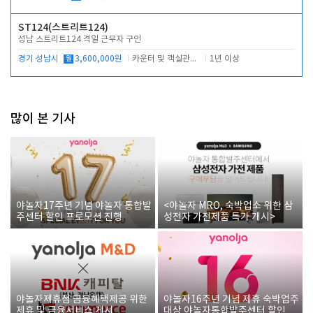
ST124(스트리트124)
성남 스트리트124 격일 근무자 구인
경기 성남시
월
3,600,000원
카운터 및 객실관리 전반
1년 이상
많이 본 기사
야놀자17주년 기념 야놀자 통합발
<야놀자 MRO, 숙박업소 위한 삼
주센터 할인 프로모션 진행
성전자 가전제품 특가 개시>
야놀자제휴점 금융혜택제공 위한
야놀자16주년 기념 제휴 숙박업주
제휴 및 금융서비스 게시
대상 야놀자통합발주센터 할인쿠