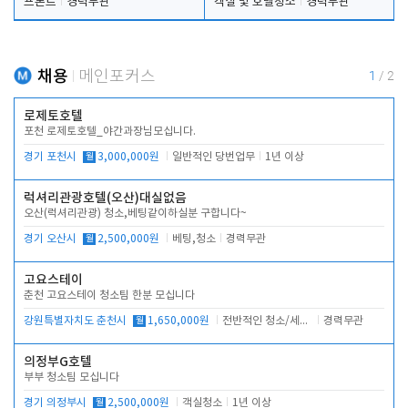
프론트
경력무관
객실 및 호텔청소
경력무관
채용
메인포커스
1
/
2
로제토호텔
포천 로제토호텔_야간과장님모십니다.
경기 포천시
월
3,000,000원
일반적인 당번업무
1년 이상
럭셔리관광호텔(오산)대실없음
오산(럭셔리관광) 청소,베팅같이하실분 구합니다~
경기 오산시
월
2,500,000원
베팅,청소
경력무관
고요스테이
춘천 고요스테이 청소팀 한분 모십니다
강원특별자치도 춘천시
월
1,650,000원
전반적인 청소/세탁업무
경력무관
의정부G호텔
부부 청소팀 모십니다
경기 의정부시
월
2,500,000원
객실청소
1년 이상