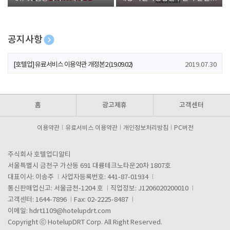
폰 증정
공지사항
[호텔업] 개인정보 처리방침 개정본1 (19.09.02)
2019.07.30
[호텔업] 유료서비스 이용약관 개정본2 (19.09.02)
2019.07.30
[호텔업] 개인정보 처리방침 개정본2 (19.09.02)
2019.07.30
홈
광고제휴
고객센터
이용약관
유료서비스 이용약관
개인정보처리방침
PC버전
주식회사 호텔업디알티
서울특별시 금천구 가산동 691 대륭테크노타운20차 1807호
대표이사: 이송주
사업자등록번호: 441-87-01934
통신판매업신고: 서울금천-1204 호
직업정보: J1206020200010
고객센터: 1644-7896
Fax: 02-2225-8487
이메일:
hdrt1109@hotelupdrt.com
Copyright ⓒ HotelupDRT Corp. All Right Reserved.