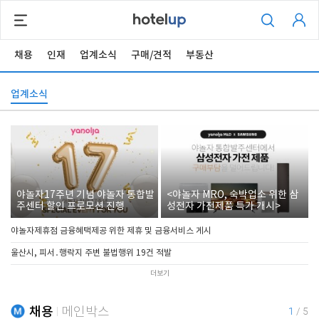
채용
인재
업계소식
구매/견적
부동산
업계소식
야놀자17주년 기념 야놀자 통합발
<야놀자 MRO, 숙박업소 위한 삼
주센터 할인 프로모션 진행
성전자 가전제품 특가 개시>
야놀자제휴점 금융혜택제공 위한 제휴 및 금융서비스 게시
울산시, 피서․행락지 주변 불법행위 19건 적발
더보기
채용
메인박스
1
/
5