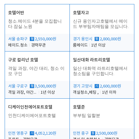
호텔어반
호텔자고
청소.메이드 4분을 모집합니
신규 용인자고호텔에서 메이
다.잠실.노원
드 부부팀자매팀을 모십니다.
서울 송파구
월
2,550,000원
경기 용인시
월
2,800,000원
메이드.청소
경력무관
룸메이드
1년 이상
구로 컬리넌 호텔
일산대화 라트리호텔
격일 과장, 야간 대리, 청소 이
일산 대화역 라트리호텔에서
모 구인
청소팀을 구인합니다.
서울 구로구
월
3,500,000원
경기 고양시
시
2,600,000원
격일 과장, 야간 대리, 청소 이모
1년 이상
객실청소,베팅 ,
1년 이하
디케이인천에어포트호텔
호텔준
인천디케이에어포트호텔
부부팀 일할분
인천 영종구
시
4,052,120원
인천 중구
월
2,500,000원