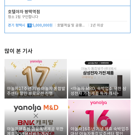
호텔야자 평택역점
청소 1팀 구인합니다
경기 평택시
월
5,000,000원
호텔객실 및 공용시설 청소 관리
1년 이상
많이 본 기사
야놀자17주년 기념 야놀자 통합발
<야놀자 MRO, 숙박업소 위한 삼
주센터 할인 프로모션 진행
성전자 가전제품 특가 개시>
야놀자제휴점 금융혜택제공 위한
야놀자16주년 기념 제휴 숙박업주
제휴 및 금융서비스 게시
대상 야놀자통합발주센터 할인쿠