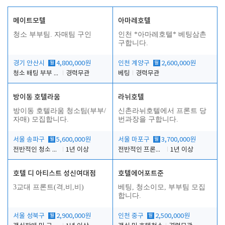
메이트모텔
아마레호텔
청소 부부팀. 자매팀 구인
인천 *아마레호텔* 베팅삼촌
구합니다.
경기 안산시
월
4,800,000원
인천 계양구
월
2,600,000원
청소 배팅 부부 구합니다
경력무관
베팅
경력무관
방이동 호텔라움
라뉘호텔
방이동 호텔라움 청소팀(부부/
신촌라뉘호텔에서 프론트 당
자매) 모집합니다.
번과장을 구합니다.
서울 송파구
월
5,600,000원
서울 마포구
월
3,700,000원
전반적인 청소 업무(객실청소.객실정리)
1년 이상
전반적인 프론트 당번업무
1년 이상
호텔 디 아티스트 성신여대점
호텔에어포트준
3교대 프론트(격,비,비)
베팅, 청소이모, 부부팀 모집
합니다.
서울 성북구
월
2,900,000원
인천 중구
월
2,500,000원