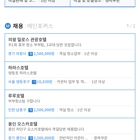
객실판매 및 고객응대
1년 이상
객실 및 호텔청소
경력무관
채용
메인포커스
1
/
2
의왕 밀로스 관광호텔
주1회 휴무 청소 부부팀, 3교대 당번 모집합니다.
경기 의왕시
월
2,500,000원
객실 청소업무
1년 이상
하라스호텔
영등포 하라스호텔
서울 영등포구
시
10,030원
카운터 업무 및 객실관리(청소상태 확인, 객실판매)
1년 이상
루루호텔
부부청소팀 구합니다
인천 남동구
월
2,500,000원
객실 청소
1년 이상
용인 오스카호텔
용인 처인구 오스카호텔에서 격일당번 채용합니다
경기 용인시
월
3,500,000원
전반적인 카운터 업무
경력무관