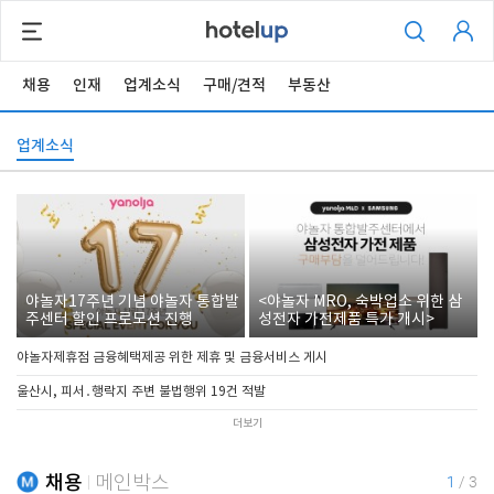
채용
인재
업계소식
구매/견적
부동산
업계소식
야놀자17주년 기념 야놀자 통합발
<야놀자 MRO, 숙박업소 위한 삼
주센터 할인 프로모션 진행
성전자 가전제품 특가 개시>
야놀자제휴점 금융혜택제공 위한 제휴 및 금융서비스 게시
울산시, 피서․행락지 주변 불법행위 19건 적발
더보기
채용
메인박스
1
/
3