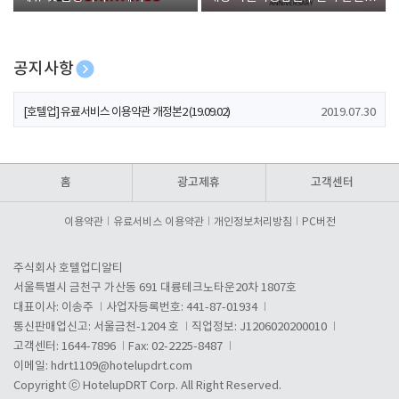
폰 증정
공지사항
[호텔업] 개인정보 처리방침 개정본1 (19.09.02)
2019.07.30
[호텔업] 유료서비스 이용약관 개정본2 (19.09.02)
2019.07.30
[호텔업] 개인정보 처리방침 개정본2 (19.09.02)
2019.07.30
홈
광고제휴
고객센터
이용약관
유료서비스 이용약관
개인정보처리방침
PC버전
주식회사 호텔업디알티
서울특별시 금천구 가산동 691 대륭테크노타운20차 1807호
대표이사: 이송주
사업자등록번호: 441-87-01934
통신판매업신고: 서울금천-1204 호
직업정보: J1206020200010
고객센터: 1644-7896
Fax: 02-2225-8487
이메일:
hdrt1109@hotelupdrt.com
Copyright ⓒ HotelupDRT Corp. All Right Reserved.