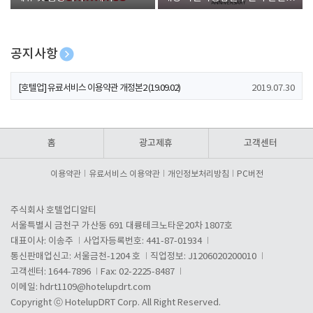
폰 증정
공지사항
[호텔업] 개인정보 처리방침 개정본1 (19.09.02)
2019.07.30
[호텔업] 유료서비스 이용약관 개정본2 (19.09.02)
2019.07.30
[호텔업] 개인정보 처리방침 개정본2 (19.09.02)
2019.07.30
홈
광고제휴
고객센터
이용약관
유료서비스 이용약관
개인정보처리방침
PC버전
주식회사 호텔업디알티
서울특별시 금천구 가산동 691 대륭테크노타운20차 1807호
대표이사: 이송주
사업자등록번호: 441-87-01934
통신판매업신고: 서울금천-1204 호
직업정보: J1206020200010
고객센터: 1644-7896
Fax: 02-2225-8487
이메일:
hdrt1109@hotelupdrt.com
Copyright ⓒ HotelupDRT Corp. All Right Reserved.