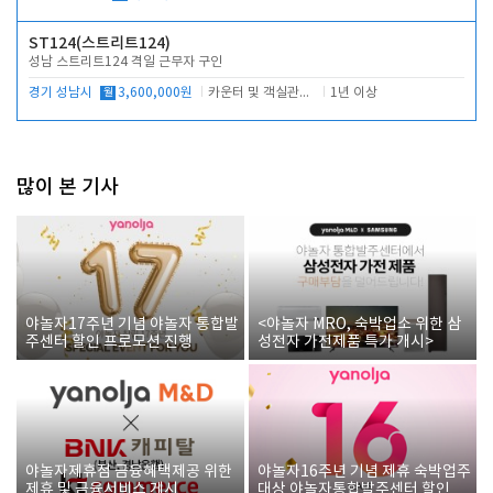
ST124(스트리트124)
성남 스트리트124 격일 근무자 구인
경기 성남시
월
3,600,000원
카운터 및 객실관리 전반
1년 이상
많이 본 기사
야놀자17주년 기념 야놀자 통합발
<야놀자 MRO, 숙박업소 위한 삼
주센터 할인 프로모션 진행
성전자 가전제품 특가 개시>
야놀자제휴점 금융혜택제공 위한
야놀자16주년 기념 제휴 숙박업주
제휴 및 금융서비스 게시
대상 야놀자통합발주센터 할인쿠