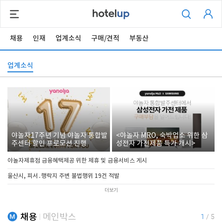
채용
인재
업계소식
구매/견적
부동산
업계소식
야놀자17주년 기념 야놀자 통합발
<야놀자 MRO, 숙박업소 위한 삼
주센터 할인 프로모션 진행
성전자 가전제품 특가 개시>
야놀자제휴점 금융혜택제공 위한 제휴 및 금융서비스 게시
울산시, 피서․행락지 주변 불법행위 19건 적발
더보기
채용
메인박스
1
/
5