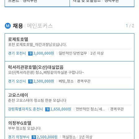
프론트
경력무관
객실 및 호텔청소
경력무관
채용
메인포커스
1
/
2
로제토호텔
포천 로제토호텔_야간과장님모십니다.
경기 포천시
월
3,000,000원
일반적인 당번업무
1년 이상
럭셔리관광호텔(오산)대실없음
오산(럭셔리관광) 청소,베팅같이하실분 구합니다~
경기 오산시
월
2,500,000원
베팅,청소
경력무관
고요스테이
춘천 고요스테이 청소팀 한분 모십니다
강원특별자치도 춘천시
월
1,650,000원
전반적인 청소/세탁업무
경력무관
의정부G호텔
부부 청소팀 모십니다
경기 의정부시
월
2,500,000원
객실청소
1년 이상