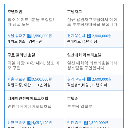
호텔어반
호텔자고
청소.메이드 4분을 모집합니
신규 용인자고호텔에서 메이
다.잠실.노원
드 부부팀자매팀을 모십니다.
서울 송파구
월
2,550,000원
경기 용인시
월
2,800,000원
메이드.청소
경력무관
룸메이드
1년 이상
구로 컬리넌 호텔
일산대화 라트리호텔
격일 과장, 야간 대리, 청소 이
일산 대화역 라트리호텔에서
모 구인
청소팀을 구인합니다.
서울 구로구
월
3,500,000원
경기 고양시
시
2,600,000원
격일 과장, 야간 대리, 청소 이모
1년 이상
객실청소,베팅 ,
1년 이하
디케이인천에어포트호텔
호텔준
인천디케이에어포트호텔
부부팀 일할분
인천 영종구
시
4,052,120원
인천 중구
월
2,500,000원