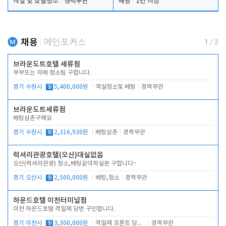
객실 및 호텔청소
경력무관
베팅
1년 이상
채용
메인포커스
1
/
3
브라운도트호텔 세류점
부부또는 자매 청소팀 구합니다.
경기 수원시
월
5,400,000원
객실청소및 베팅
경력무관
브라운도트세류점
베팅삼촌구해요
경기 수원시
월
2,316,930원
베팅삼촌
경력무관
럭셔리관광호텔(오산)대실없음
오산(럭셔리관광) 청소,베팅같이하실분 구합니다~
경기 오산시
월
2,500,000원
베팅,청소
경력무관
하운드호텔 이천터미널점
이천 하운드호텔 격일제 당번 구인합니다.
경기 이천시
월
3,300,000원
격일제 프론트 당번 업무로 주차 및 객실 점검
경력무관