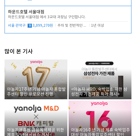
하운드호텔 서울대점
하운드호텔 서울대점 에서 3교대 과장님 구인합니다.
서울 관악구
월
3,099,270원
주차 및 전반적인 당번업무
1년 이상
많이 본 기사
야놀자17주년 기념 야놀자 통합발
<야놀자 MRO, 숙박업소 위한 삼
주센터 할인 프로모션 진행
성전자 가전제품 특가 개시>
야놀자제휴점 금융혜택제공 위한
야놀자16주년 기념 제휴 숙박업주
제휴 및 금융서비스 게시
대상 야놀자통합발주센터 할인쿠