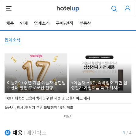
채용
인재
업계소식
구매/견적
부동산
업계소식
야놀자17주년 기념 야놀자 통합발
<야놀자 MRO, 숙박업소 위한 삼
주센터 할인 프로모션 진행
성전자 가전제품 특가 개시>
야놀자제휴점 금융혜택제공 위한 제휴 및 금융서비스 게시
울산시, 피서․행락지 주변 불법행위 19건 적발
더보기
채용
메인박스
1
/
4