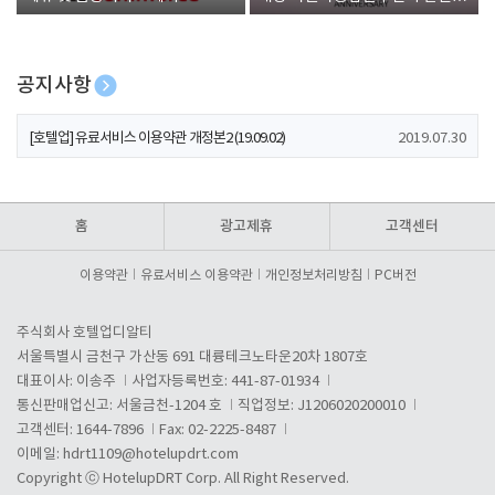
폰 증정
공지사항
[호텔업] 개인정보 처리방침 개정본1 (19.09.02)
2019.07.30
[호텔업] 유료서비스 이용약관 개정본2 (19.09.02)
2019.07.30
[호텔업] 개인정보 처리방침 개정본2 (19.09.02)
2019.07.30
홈
광고제휴
고객센터
이용약관
유료서비스 이용약관
개인정보처리방침
PC버전
주식회사 호텔업디알티
서울특별시 금천구 가산동 691 대륭테크노타운20차 1807호
대표이사: 이송주
사업자등록번호: 441-87-01934
통신판매업신고: 서울금천-1204 호
직업정보: J1206020200010
고객센터: 1644-7896
Fax: 02-2225-8487
이메일:
hdrt1109@hotelupdrt.com
Copyright ⓒ HotelupDRT Corp. All Right Reserved.