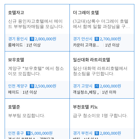
호텔자고
더 그레이 호텔
신규 용인자고호텔에서 메이
(3교대)상록수 더그레이 호텔
드 부부팀자매팀을 모십니다.
에서 함께 일할 과장님을 구합
니다.
경기 용인시
월
2,800,000원
경기 안산시
월
2,700,000원
룸메이드
1년 이상
카운터 고객응대 및 야간더블청소
1년 이상
보우호텔
일산대화 라트리호텔
인
계양구 *보우호텔* 에서 청소
일산 대화역 라트리호텔에서
이모 모집합니다.
청소팀을 구인합니다.
인천 계양구
월
2,500,000원
경기 고양시
시
2,600,000원
메이드
1년 이상
객실청소,베팅 ,
1년 이하
호텔준
부천호텔 키노
부부팀 모집합니다.
급구 청소이모 1명 구합니다.
인천 중구
월
5,000,000원
경기 부천시
월
2,800,000원