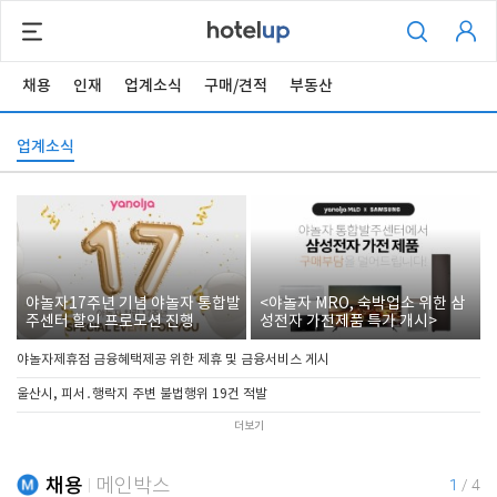
채용
인재
업계소식
구매/견적
부동산
업계소식
야놀자17주년 기념 야놀자 통합발
<야놀자 MRO, 숙박업소 위한 삼
주센터 할인 프로모션 진행
성전자 가전제품 특가 개시>
야놀자제휴점 금융혜택제공 위한 제휴 및 금융서비스 게시
울산시, 피서․행락지 주변 불법행위 19건 적발
더보기
채용
메인박스
1
/
4