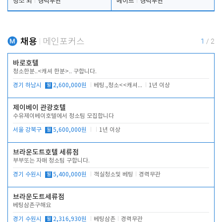
청소 외
경력무관
메이드
경력무관
채용
메인포커스
1
/
2
바로호텔
청소한분..<캐셔 한분>.. 구합니다.
경기 하남시
월
2,600,000원
베팅.,청소<<캐셔 모셔봅니다.
1년 이상
제이베이 관광호텔
수유제이베이호텔에서 청소팀 모집합니다
서울 강북구
월
5,600,000원
1년 이상
브라운도트호텔 세류점
부부또는 자매 청소팀 구합니다.
경기 수원시
월
5,400,000원
객실청소및 베팅
경력무관
브라운도트세류점
베팅삼촌구해요
경기 수원시
월
2,316,930원
베팅삼촌
경력무관