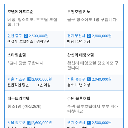
호텔에어포트준
부천호텔 키노
베팅, 청소이모, 부부팀 모집
급구 청소이모 1명 구합니다.
합니다.
인천 중구
월
2,500,000원
경기 부천시
월
2,800,000원
객실 및 호텔청소
경력무관
베팅
1년 이상
스타일호텔
왕십리 태양모텔
3교대 당번 구합니다.
왕십리 태양모텔 청소이모 구
합니다.
서울 서초구
월
2,800,000원
서울 성동구
월
2,940,000원
전반적인 당번업무
1년 이상
청소
1년 이상
레몬트리호텔
수원 블루호텔
청소1명 (객실26개)
수원 블루호텔에서 부부 자매
팀찾아요
서울 종로구
월
2,600,000원
경기 수원시
시
2,500,000원