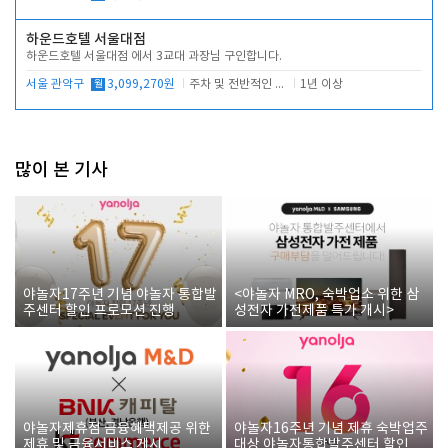
하운드호텔 서울대점
하운드호텔 서울대점 에서 3교대 과장님 구인합니다.
서울 관악구
월
3,099,270원
주차 및 전반적인 당번업무
1년 이상
많이 본 기사
야놀자17주년 기념 야놀자 통합발
<야놀자 MRO, 숙박업소 위한 삼
주센터 할인 프로모션 진행
성전자 가전제품 특가 개시>
야놀자제휴점 금융혜택제공 위한
야놀자16주년 기념 제휴 숙박업주
제휴 및 금융서비스 게시
대상 야놀자통합발주센터 할인쿠