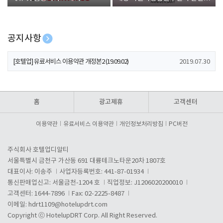
폰 증정
공지사항
[호텔업] 개인정보 처리방침 개정본1 (19.09.02)
2019.07.30
[호텔업] 유료서비스 이용약관 개정본2 (19.09.02)
2019.07.30
[호텔업] 개인정보 처리방침 개정본2 (19.09.02)
2019.07.30
홈
광고제휴
고객센터
이용약관
유료서비스 이용약관
개인정보처리방침
PC버전
주식회사 호텔업디알티
서울특별시 금천구 가산동 691 대륭테크노타운20차 1807호
대표이사: 이송주
사업자등록번호: 441-87-01934
통신판매업신고: 서울금천-1204 호
직업정보: J1206020200010
고객센터: 1644-7896
Fax: 02-2225-8487
이메일:
hdrt1109@hotelupdrt.com
Copyright ⓒ HotelupDRT Corp. All Right Reserved.