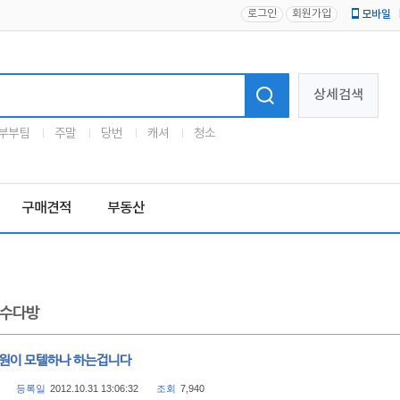
로그인
회원가입
모바일
로고
상세검색
부부팀
주말
당번
캐셔
청소
구매견적
부동산
수다방
소원이 모텔하나 하는겁니다
등록일
2012.10.31 13:06:32
조회
7,940