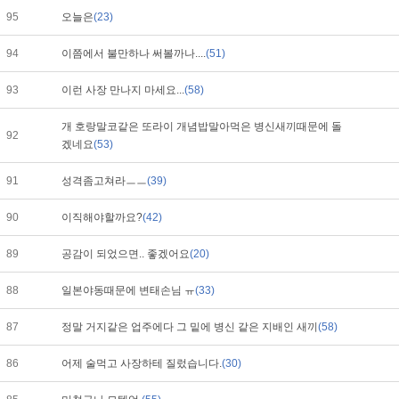
95
오늘은
(23)
94
이쯤에서 불만하나 써볼까나....
(51)
93
이런 사장 만나지 마세요...
(58)
개 호랑말코같은 또라이 개념밥말아먹은 병신새끼때문에 돌
92
겠네요
(53)
91
성격좀고쳐라ㅡㅡ
(39)
90
이직해야할까요?
(42)
89
공감이 되었으면.. 좋겠어요
(20)
88
일본야동때문에 변태손님 ㅠ
(33)
87
정말 거지같은 업주에다 그 밑에 병신 같은 지배인 새끼
(58)
86
어제 술먹고 사장하테 질렀습니다.
(30)