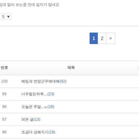
번호
제목
100
베팅과 연장근무에대해
(92)
99
너무힘든하루....
(23)
98
오늘은 주말...ㅠ
(18)
97
퍼온 글
(13)
96
조금더 강해지기
(19)