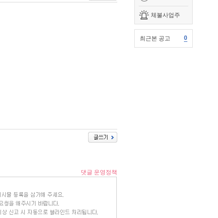
체불사업주
0
최근본 공고