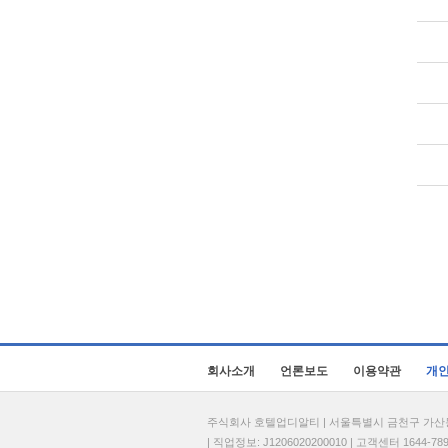
회사소개
언론보도
이용약관
개
주식회사 호텔업디알티 | 서울특별시 금천구 가산동 69
| 직업정보: J1206020200010 | 고객센터 1644-7896 