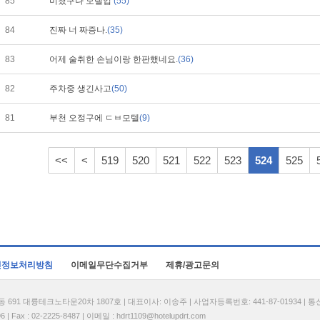
85
미쳤구나 모텔업
(55)
84
진짜 너 짜증나.
(35)
83
어제 술취한 손님이랑 한판했네요.
(36)
82
주차중 생긴사고
(50)
81
부천 오정구에 ㄷㅂ모텔
(9)
<<
<
519
520
521
522
523
524
525
인정보처리방침
이메일무단수집거부
제휴/광고문의
1 대륭테크노타운20차 1807호 | 대표이사: 이송주 | 사업자등록번호: 441-87-01934 | 
| Fax : 02-2225-8487 | 이메일 :
hdrt1109@hotelupdrt.com