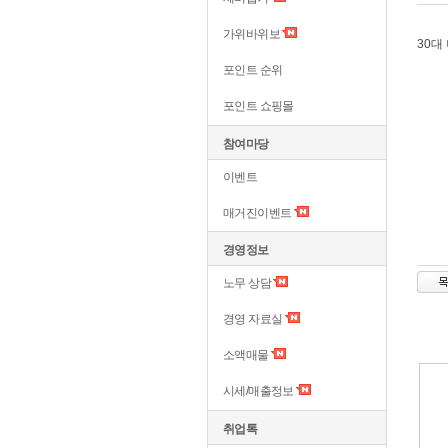
가위바위보
30대
포인트 순위
포인트 쇼핑몰
참여마당
이벤트
매거진이벤트
경영정보
노무 상담
경영 자료실
소액매물
시세/매출정보
취업톡