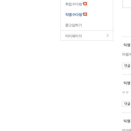
취업수다방
익명수다방
묻고답하기
마이페이지