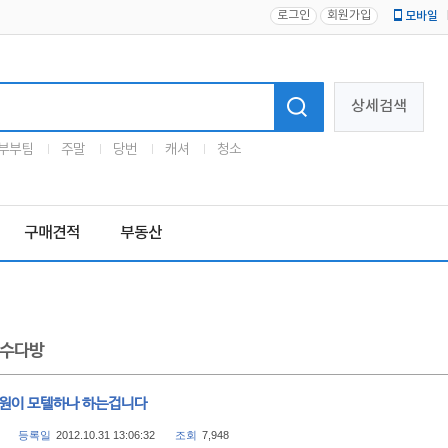
로그인
회원가입
모바일
로고
상세검색
부부팀
주말
당번
캐셔
청소
구매견적
부동산
수다방
소원이 모텔하나 하는겁니다
등록일
2012.10.31 13:06:32
조회
7,948