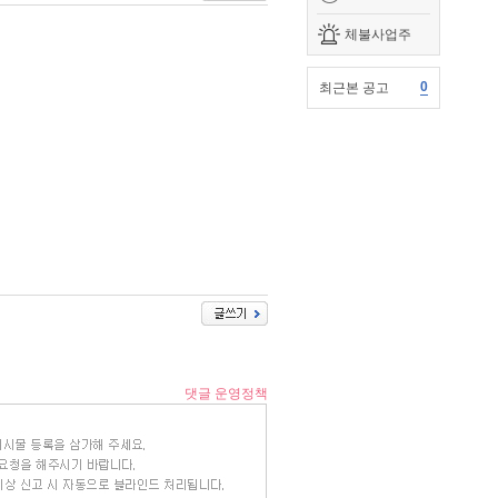
체불사업주
0
최근본 공고