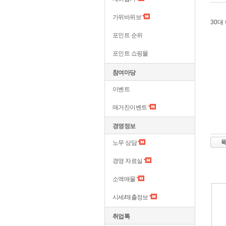
가위바위보
30대
포인트 순위
포인트 쇼핑몰
참여마당
이벤트
매거진이벤트
경영정보
노무 상담
경영 자료실
소액매물
시세/매출정보
취업톡