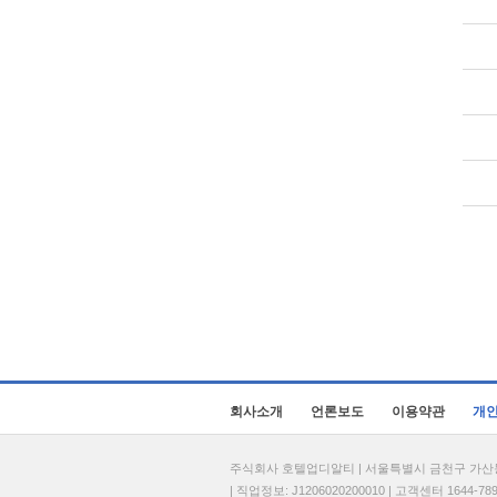
회사소개
언론보도
이용약관
개
주식회사 호텔업디알티 | 서울특별시 금천구 가산동 69
| 직업정보: J1206020200010 | 고객센터 1644-7896 