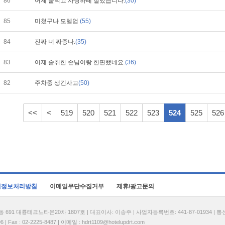
86
어제 술먹고 사장하테 질렀습니다.
(30)
85
미쳤구나 모텔업
(55)
84
진짜 너 짜증나.
(35)
83
어제 술취한 손님이랑 한판했네요.
(36)
82
주차중 생긴사고
(50)
<<
<
519
520
521
522
523
524
525
526
인정보처리방침
이메일무단수집거부
제휴/광고문의
1 대륭테크노타운20차 1807호 | 대표이사: 이송주 | 사업자등록번호: 441-87-01934 | 
| Fax : 02-2225-8487 | 이메일 :
hdrt1109@hotelupdrt.com