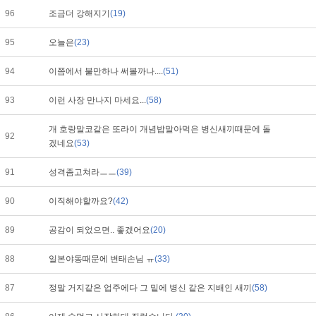
96
조금더 강해지기
(19)
95
오늘은
(23)
94
이쯤에서 불만하나 써볼까나....
(51)
93
이런 사장 만나지 마세요...
(58)
개 호랑말코같은 또라이 개념밥말아먹은 병신새끼때문에 돌
92
겠네요
(53)
91
성격좀고쳐라ㅡㅡ
(39)
90
이직해야할까요?
(42)
89
공감이 되었으면.. 좋겠어요
(20)
88
일본야동때문에 변태손님 ㅠ
(33)
87
정말 거지같은 업주에다 그 밑에 병신 같은 지배인 새끼
(58)