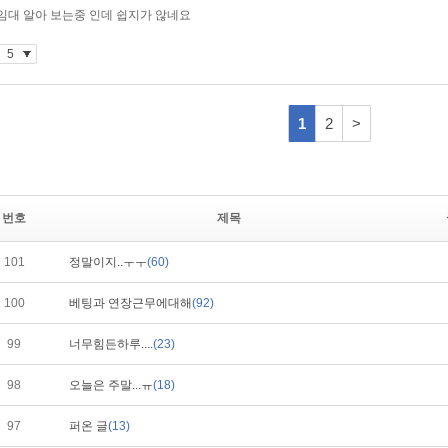
번호
제목
101
정말이지..ㅜㅜ
(60)
100
베팅과 연장근무에대해
(92)
99
너무힘든하루....
(23)
98
오늘은 주말...ㅠ
(18)
97
퍼온 글
(13)