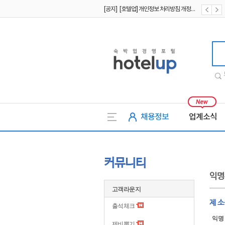
[공지] [호텔업] 개인정보 처리방침 개정본1 (19.09.02)
[공지] [호텔업] 유료서비스 이용약관 개정본2 (19.09.02)
호텔업
채용정보
업계소식
커뮤니티
익명
고객라운지
제 
출석체크
익명
제비뽑기