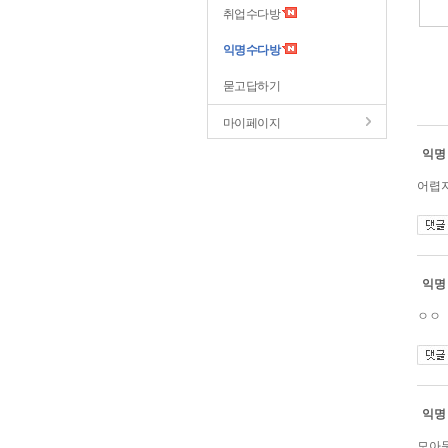
취업수다방
익명수다방
묻고답하기
마이페이지